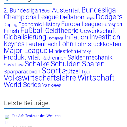
Bundesliga
Austerität
2. Bundesliga
180er
Dodgers
Champions League
Deflation
Delphi
Europa League
Economic History
Eurosport
Doping
Fußball
Geldtheorie
Finish
Gewerkschaft
Globalisierung
Investition
Inflation
Homepage
Lohn
Keynes
Lautenbach
Lohnstückkosten
Major League
Mindestlohn
Minsky
Produktivität
Saldenmechanik
Radrennen
Schalke
Schulden
Sparen
Say's Law
Sport
Stützel
Sparparadoxon
Tour
Wirtschaft
Volkswirtschaftslehre
World Series
Yankees
Letzte Beiträge:
Die Achillesferse des Westens