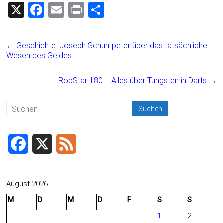
X
F
E
Pr
T
a
m
in
eil
ce
ai
t
e
←
Geschichte: Joseph Schumpeter über das tatsächliche
b
l
n
Wesen des Geldes
o
RobStar 180 – Alles über Tungsten in Darts
→
ok
F
X
F
a
e
c
e
August 2026
M
D
M
D
F
S
S
e
d
1
2