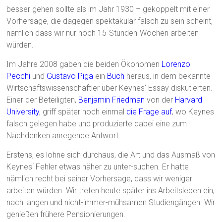
besser gehen sollte als im Jahr 1930 – gekoppelt mit einer
Vorhersage, die dagegen spektakulär falsch zu sein scheint,
nämlich dass wir nur noch 15-Stunden-Wochen arbeiten
würden.
Im Jahre 2008 gaben die beiden Ökonomen
Lorenzo
Pecchi
und
Gustavo Piga
ein
Buch
heraus, in dem bekannte
Wirtschaftswissenschaftler über Keynes‘ Essay diskutierten.
Einer der Beteiligten,
Benjamin Friedman
von der
Harvard
University
, griff später noch einmal
die Frage auf
, wo Keynes
falsch gelegen habe und produzierte dabei eine zum
Nachdenken anregende Antwort.
Erstens, es lohne sich durchaus, die Art und das Ausmaß von
Keynes‘ Fehler etwas näher zu unter-suchen. Er hatte
nämlich recht bei seiner Vorhersage, dass wir weniger
arbeiten würden. Wir treten heute später ins Arbeitsleben ein,
nach langen und nicht-immer-mühsamen Studiengängen. Wir
genießen frühere Pensionierungen.