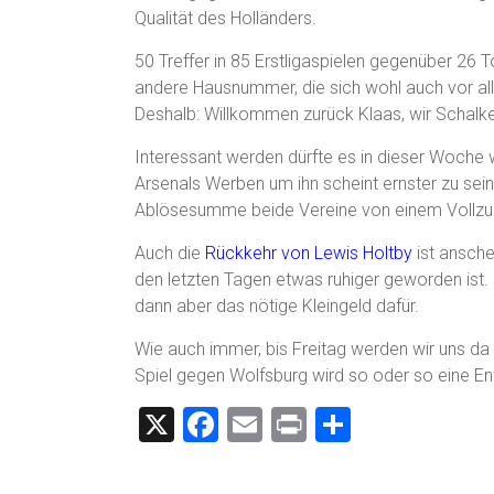
Qualität des Holländers.
50 Treffer in 85 Erstligaspielen gegenüber 26 To
andere Hausnummer, die sich wohl auch vor a
Deshalb: Willkommen zurück Klaas, wir Schalk
Interessant werden dürfte es in dieser Woche 
Arsenals Werben um ihn scheint ernster zu sein,
Ablösesumme beide Vereine von einem Vollzu
Auch die
Rückkehr von Lewis Holtby
ist ansche
den letzten Tagen etwas ruhiger geworden ist.
dann aber das nötige Kleingeld dafür.
Wie auch immer, bis Freitag werden wir uns d
Spiel gegen Wolfsburg wird so oder so eine Ent
X
F
E
Pr
T
a
m
in
eil