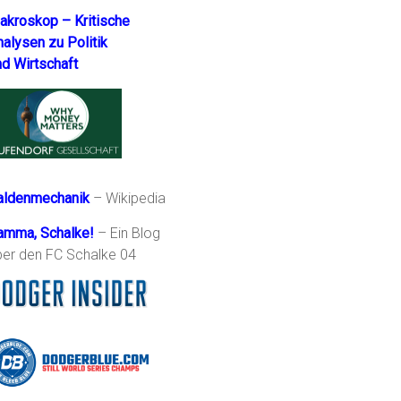
akroskop – Kritische
nalysen zu Politik
nd Wirtschaft
aldenmechanik
– Wikipedia
amma, Schalke!
– Ein Blog
ber den FC Schalke 04