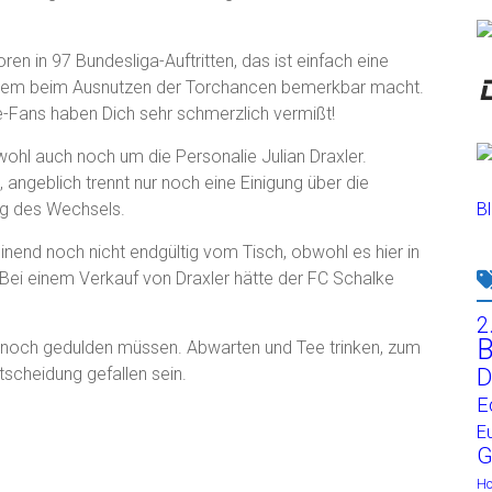
ren in 97 Bundesliga-Auftritten, das ist einfach eine
llem beim Ausnutzen der Torchancen bemerkbar macht.
e-Fans haben Dich sehr schmerzlich vermißt!
wohl auch noch um die Personalie Julian Draxler.
 angeblich trennt nur noch eine Einigung über die
g des Wechsels.
Bl
inend noch nicht endgültig vom Tisch, obwohl es hier in
 Bei einem Verkauf von Draxler hätte der FC Schalke
2
B
a noch gedulden müssen. Abwarten und Tee trinken, zum
D
scheidung gefallen sein.
E
E
G
H