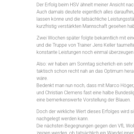
Der Erfolg beim HSV ähnelt meiner Ansicht na
Auch damals deutete eigentlich alles daraufhin
lassen könne und die tatsächliche Leistungss
kurzfristig verstärkten Mannschaft gesehen ha
Zwei Wochen später folgte bekanntlich mit ein
und die Truppe von Trainer Jens Keller taumelt
konstante Leistungen noch einmal überzeugen
Also: wir haben am Sonntag sicherlich ein sehr
taktisch schon recht nah an das Optimum hera
wäre.
Bedenkt man nun noch, dass mit Marco Höger, 
und Christian Clemens fast eine halbe Bundesli
eine bemerkenswerte Vorstellung der Blauen.
Doch der wirkliche Wert dieses Erfolges wird s
nachgelegt werden kann.
Die nächsten Begegnungen gegen den VfL Wolf
zeigen werden, ob tatsächlich ein Wandel innerh