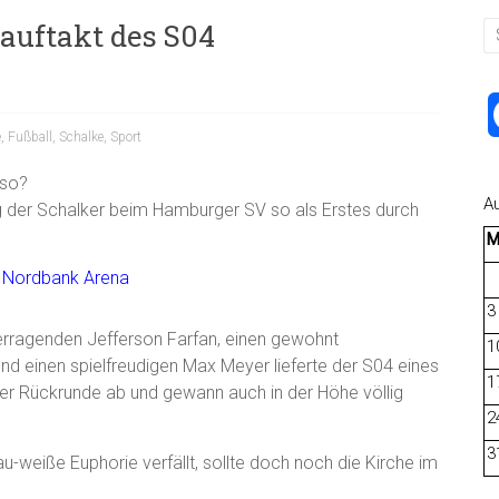
auftakt des S04
e
,
Fußball
,
Schalke
,
Sport
 so?
A
g der Schalker beim Hamburger SV so als Erstes durch
3
berragenden Jefferson Farfan, einen gewohnt
1
nd einen spielfreudigen Max Meyer lieferte der S04 eines
1
er Rückrunde ab und gewann auch in der Höhe völlig
2
3
au-weiße Euphorie verfällt, sollte doch noch die Kirche im