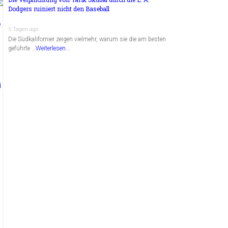
Dodgers ruiniert nicht den Baseball
5 Tagen ago
Die Südkalifornier zeigen vielmehr, warum sie die am besten
geführte …
Weiterlesen...