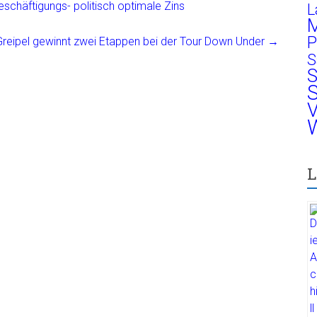
beschäftigungs- politisch optimale Zins
L
M
P
reipel gewinnt zwei Etappen bei der Tour Down Under
→
S
S
S
V
W
L