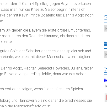
ch sehr dem 2:0 am 4.Spieltag gegen Bayer Leverkusen.
, dass man nun die Krise zu Saisonbeginn hinter sich
tärke der mit Kevin-Prince Boateng und Dennis Aogo noch
be.
Ar
em 0:4 gegen die Bayern die erste große Ernüchterung,
e mehr durch den Rest der Hinrunde, als dass sie durch
 konnte.
 gutes Spiel der Schalker gesehen, dass spielerisch und
K
nreichte, welches mit dieser Mannschaft wohl möglich
Dennis Aogo, Kapitän Benedikt Höwedes, Julian Draxler
ga-Elf verletzungsbedingt fehlte, dann war das schon
R
H
ich erst dann zeigen, wenn in den nächsten Spielen
sburg und Hannover 96 sind daher die Gradmesser, die
alb der Mannschaft erfolgt ist.