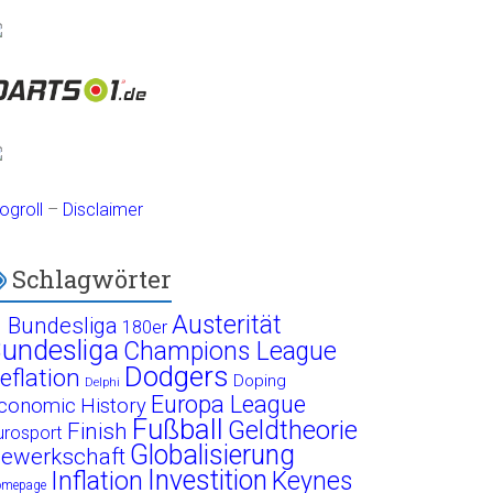
ogroll
–
Disclaimer
Schlagwörter
Austerität
. Bundesliga
180er
undesliga
Champions League
Dodgers
eflation
Doping
Delphi
Europa League
conomic History
Fußball
Geldtheorie
Finish
urosport
Globalisierung
ewerkschaft
Investition
Inflation
Keynes
omepage