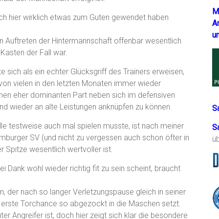
M
sich hier wirklich etwas zum Guten gewendet haben
A
u
n Auftreten der Hintermannschaft offenbar wesentlich
 Kasten der Fall war.
 sich als ein echter Glücksgriff des Trainers erweisen,
von vielen in den letzten Monaten immer wieder
nen eher dominanten Part neben sich im defensiven
nd wieder an alte Leistungen anknüpfen zu können.
S
lle testweise auch mal spielen musste, ist nach meiner
S
Hamburger SV (und nicht zu vergessen auch schon öfter in
ü
r Spitze wesentlich wertvoller ist.
i Dank wohl wieder richtig fit zu sein scheint, braucht
 der nach so langer Verletzungspause gleich in seiner
ne erste Torchance so abgezockt in die Maschen setzt.
er Angreifer ist, doch hier zeigt sich klar die besondere