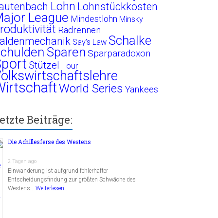
Lohn
autenbach
Lohnstückkosten
ajor League
Mindestlohn
Minsky
roduktivität
Radrennen
Schalke
aldenmechanik
Say's Law
chulden
Sparen
Sparparadoxon
port
Stützel
Tour
olkswirtschaftslehre
irtschaft
World Series
Yankees
etzte Beiträge:
Die Achillesferse des Westens
2 Tagen ago
Einwanderung ist aufgrund fehlerhafter
Entscheidungsfindung zur größten Schwäche des
Westens …
Weiterlesen...