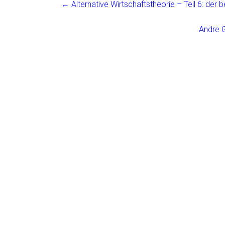
ce
ai
t
e
←
Alternative Wirtschaftstheorie – Teil 6: der 
b
l
n
o
Andre G
ok