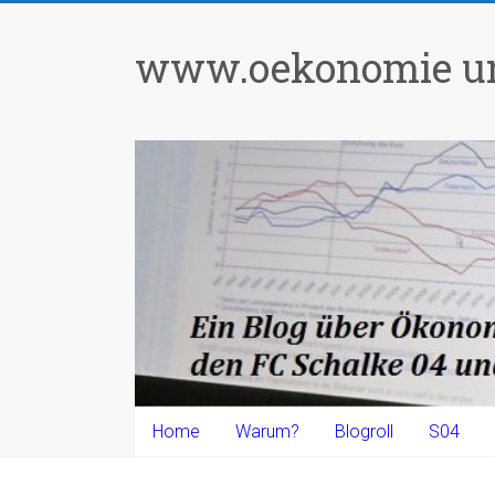
Zum
Inhalt
www.oekonomie un
springen
Home
Warum?
Blogroll
S04