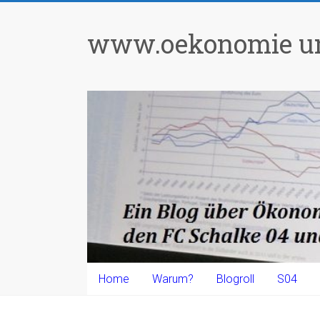
Zum
Inhalt
www.oekonomie un
springen
Home
Warum?
Blogroll
S04