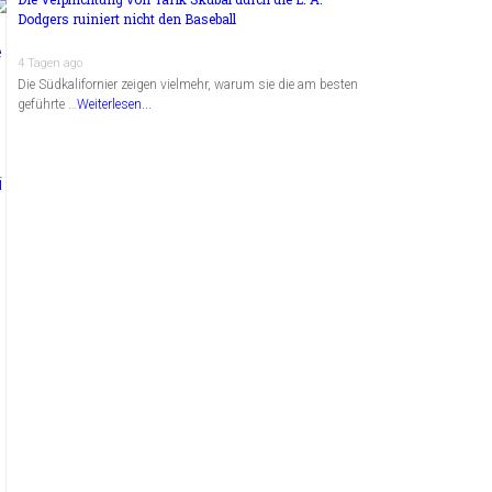
Dodgers ruiniert nicht den Baseball
4 Tagen ago
Die Südkalifornier zeigen vielmehr, warum sie die am besten
geführte …
Weiterlesen...