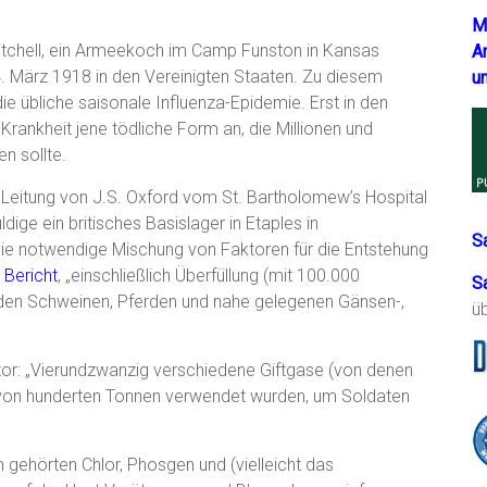
M
Gitchell, ein Armeekoch im Camp Funston in Kansas
A
4. März 1918 in den Vereinigten Staaten. Zu diesem
u
 die übliche saisonale Influenza-Epidemie. Erst in den
ankheit jene tödliche Form an, die Millionen und
n sollte.
Leitung von J.S. Oxford vom St. Bartholomew’s Hospital
ige ein britisches Basislager in Etaples in
S
die notwendige Mischung von Faktoren für die Entstehung
 Bericht
, „einschließlich Überfüllung (mit 100.000
S
enden Schweinen, Pferden und nahe gelegenen Gänsen-,
ü
tor: „Vierundzwanzig verschiedene Giftgase (von denen
von hunderten Tonnen verwendet wurden, um Soldaten
gehörten Chlor, Phosgen und (vielleicht das