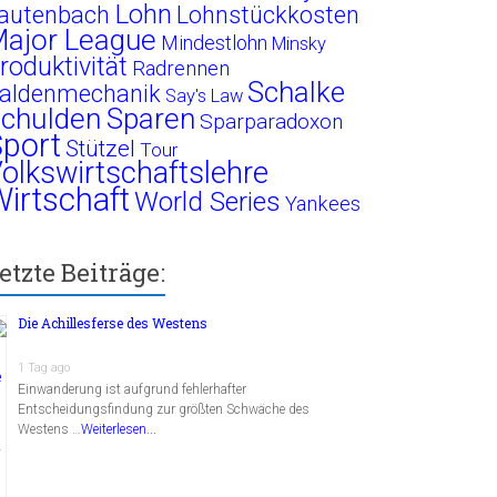
Lohn
autenbach
Lohnstückkosten
ajor League
Mindestlohn
Minsky
roduktivität
Radrennen
Schalke
aldenmechanik
Say's Law
chulden
Sparen
Sparparadoxon
port
Stützel
Tour
olkswirtschaftslehre
irtschaft
World Series
Yankees
etzte Beiträge:
Die Achillesferse des Westens
1 Tag ago
Einwanderung ist aufgrund fehlerhafter
Entscheidungsfindung zur größten Schwäche des
Westens …
Weiterlesen...