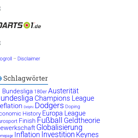
ogroll
–
Disclaimer
Schlagwörter
Austerität
. Bundesliga
180er
undesliga
Champions League
Dodgers
eflation
Doping
Delphi
Europa League
conomic History
Fußball
Geldtheorie
Finish
urosport
Globalisierung
ewerkschaft
Investition
Inflation
Keynes
omepage