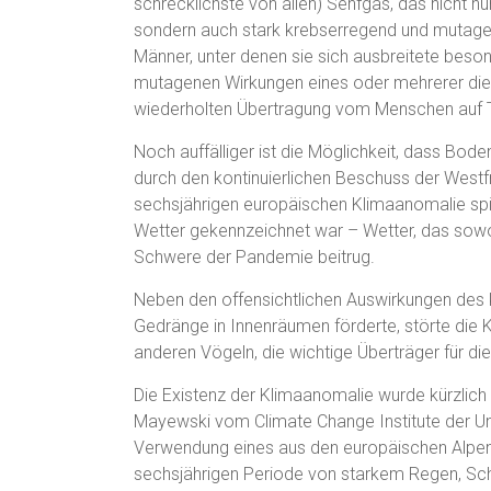
schrecklichste von allen) Senfgas, das nicht nu
sondern auch stark krebserregend und mutagen 
Männer, unter denen sie sich ausbreitete beson
mutagenen Wirkungen eines oder mehrerer dies
wiederholten Übertragung vom Menschen auf T
Noch auffälliger ist die Möglichkeit, dass Bode
durch den kontinuierlichen Beschuss der Westfr
sechsjährigen europäischen Klimaanomalie spie
Wetter gekennzeichnet war – Wetter, das sow
Schwere der Pandemie beitrug.
Neben den offensichtlichen Auswirkungen des 
Gedränge in Innenräumen förderte, störte die
anderen Vögeln, die wichtige Überträger für di
Die Existenz der Klimaanomalie wurde kürzlic
Mayewski vom Climate Change Institute der Un
Verwendung eines aus den europäischen Alpen 
sechsjährigen Periode von starkem Regen, Sch