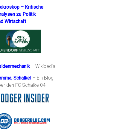
akroskop – Kritische
nalysen zu Politik
nd Wirtschaft
aldenmechanik
– Wikipedia
amma, Schalke!
– Ein Blog
ber den FC Schalke 04