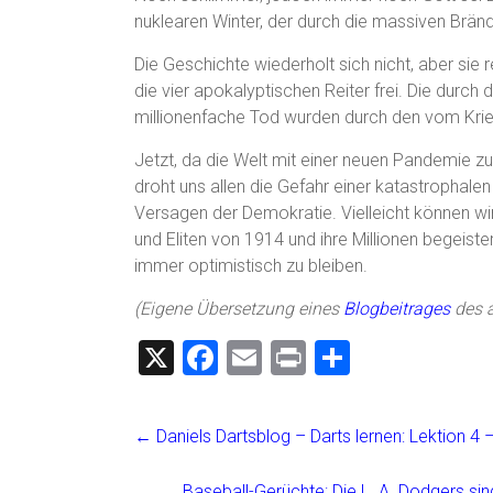
nuklearen Winter, der durch die massiven Brän
Die Geschichte wiederholt sich nicht, aber sie
die vier apokalyptischen Reiter frei. Die dur
millionenfache Tod wurden durch den vom Krie
Jetzt, da die Welt mit einer neuen Pandemie zu
droht uns allen die Gefahr einer katastrophal
Versagen der Demokratie. Vielleicht können wir
und Eliten von 1914 und ihre Millionen begeist
immer optimistisch zu bleiben.
(Eigene Übersetzung eines
Blogbeitrages
des 
X
F
E
Pr
T
a
m
in
eil
ce
ai
t
e
←
Daniels Dartsblog – Darts lernen: Lektion 4
b
l
n
Baseball-Gerüchte: Die L. A. Dodgers sin