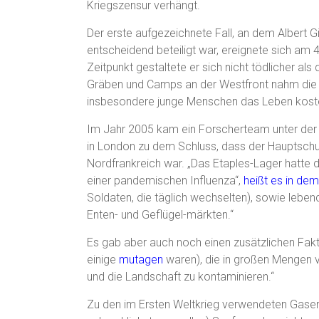
Kriegszensur verhängt.
Der erste aufgezeichnete Fall, an dem Albert 
entscheidend beteiligt war, ereignete sich am 
Zeitpunkt gestaltete er sich nicht tödlicher als
Gräben und Camps an der Westfront nahm die Kr
insbesondere junge Menschen das Leben koste
Im Jahr 2005 kam ein Forscherteam unter der 
in London zu dem Schluss, dass der Hauptschuld
Nordfrankreich war. „Das Etaples-Lager hatte 
einer pandemischen Influenza“,
heißt es in dem
Soldaten, die täglich wechselten), sowie leb
Enten- und Geflügel-märkten.“
Es gab aber auch noch einen zusätzlichen Fak
einige
mutagen
waren), die in großen Mengen 
und die Landschaft zu kontaminieren.“
Zu den im Ersten Weltkrieg verwendeten Gasen 