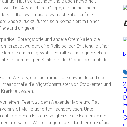
r auf der Haut Verätzungen und Blasen hervorrief,
war. Der Ausbruch der Grippe, die für die jungen
ders tödlich war, musste wahrscheinlich auf die
er Gase zurückzuführen sein, kombiniert mit einer
iere und umgekehrt.
npartikel, Sprengstoffe und andere Chemikalien, die
ont erzeugt wurden, eine Rolle bei der Entstehung einer
lten, die durch ungewöhnlich kaltes und regnerisches
Bl
ohl zum berüchtigten Schlamm der Gräben als auch der
kalten Wetters, das die Immunität schwächte und das
2
 Klimaanomalie die Migrationsmuster von Stockenten und
B
e Krankheit waren.
D
h von einem Team, zu dem Alexander More und Paul
E
iversity of Maine gehörten nachgewiesen. Unter
E
entnommenen Eiskerns zeigten sie die Existenz einer
G
nee und kaltem Wetter, angetrieben durch einen Zufluss
H