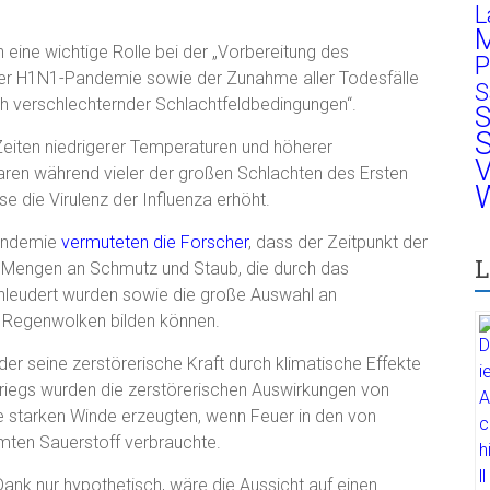
L
M
 eine wichtige Rolle bei der „Vorbereitung des
P
der H1N1-Pandemie sowie der Zunahme aller Todesfälle
S
ich verschlechternder Schlachtfeldbedingungen“.
S
S
 Zeiten niedrigerer Temperaturen und höherer
V
ren während vieler der großen Schlachten des Ersten
W
 die Virulenz der Influenza erhöht.
Pandemie
vermuteten die Forscher
, dass der Zeitpunkt der
L
en Mengen an Schmutz und Staub, die durch das
chleudert wurden sowie die große Auswahl an
 Regenwolken bilden können.
, der seine zerstörerische Kraft durch klimatische Effekte
kriegs wurden die zerstörerischen Auswirkungen von
 starken Winde erzeugten, wenn Feuer in den von
ten Sauerstoff verbrauchte.
nk nur hypothetisch, wäre die Aussicht auf einen