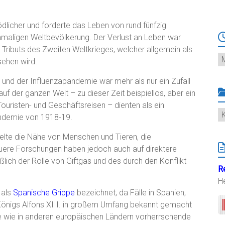
licher und forderte das Leben von rund fünfzig
amaligen Weltbevölkerung. Der Verlust an Leben war
Tributs des Zweiten Weltkrieges, welcher allgemein als
Ar
sehen wird.
und der Influenzapandemie war mehr als nur ein Zufall
 der ganzen Welt – zu dieser Zeit beispiellos, aber ein
ouristen- und Geschäftsreisen – dienten als ein
K
andemie von 1918-19.
lte die Nähe von Menschen und Tieren, die
euere Forschungen haben jedoch auch auf direktere
lich der Rolle von Giftgas und des durch den Konflikt
R
H
 als
Spanische Grippe
bezeichnet, da Fälle in Spanien,
önigs Alfons XIII. in großem Umfang bekannt gemacht
ne wie in anderen europäischen Ländern vorherrschende