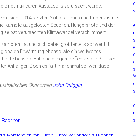
de eines nuklearen Austauschs verursacht würde.
 reimt sich. 1914 setzten Nationalismus und Imperialismus
ch die Kämpfe ausgelösten Seuchen, Hungersnöte und der
g selbst verursachten Klimawandel verschlimmert.
 kämpfen hat und sich dabei größtenteils schwer tut,
en globalen Erwärmung ebenso wie ein weltweites
 heute bessere Entscheidungen treffen als die Politiker
erter Anhänger. Doch es fällt manchmal schwer, dabei
australischen Ökonomen
John Quiggin
)
 – Rechnen
d zuversichtlich mit Justin Turner verlängern zu können
→