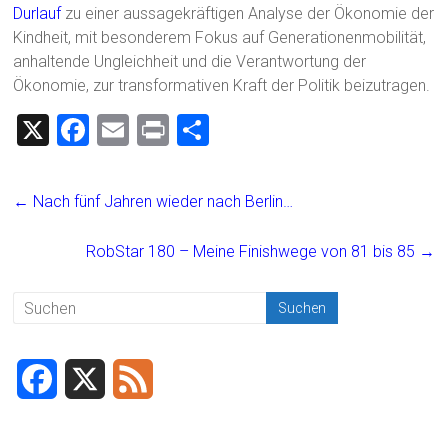
Durlauf
zu einer aussagekräftigen Analyse der Ökonomie der
Kindheit, mit besonderem Fokus auf Generationenmobilität,
anhaltende Ungleichheit und die Verantwortung der
Ökonomie, zur transformativen Kraft der Politik beizutragen.
X
F
E
Pr
T
a
m
in
eil
ce
ai
t
e
←
Nach fünf Jahren wieder nach Berlin…
b
l
n
o
RobStar 180 – Meine Finishwege von 81 bis 85
→
ok
F
X
F
a
e