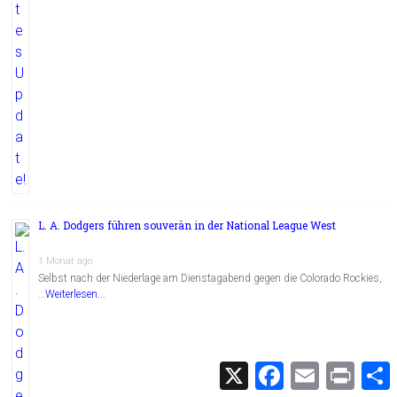
L. A. Dodgers führen souverän in der National League West
1 Monat ago
Selbst nach der Niederlage am Dienstagabend gegen die Colorado Rockies,
…
Weiterlesen...
X
F
E
P
a
m
r
c
a
i
i