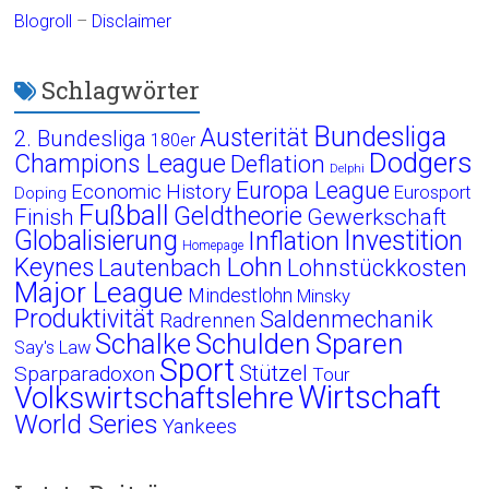
Blogroll
–
Disclaimer
Schlagwörter
Bundesliga
Austerität
2. Bundesliga
180er
Dodgers
Champions League
Deflation
Delphi
Europa League
Economic History
Eurosport
Doping
Fußball
Geldtheorie
Finish
Gewerkschaft
Globalisierung
Investition
Inflation
Homepage
Lohn
Keynes
Lautenbach
Lohnstückkosten
Major League
Mindestlohn
Minsky
Produktivität
Saldenmechanik
Radrennen
Schalke
Schulden
Sparen
Say's Law
Sport
Stützel
Sparparadoxon
Tour
Wirtschaft
Volkswirtschaftslehre
World Series
Yankees