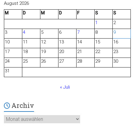
c
e
August 2026
M
D
M
D
F
S
S
e
d
1
2
b
3
4
5
6
7
8
9
o
10
11
12
13
14
15
16
o
17
18
19
20
21
22
23
24
25
26
27
28
29
30
k
31
« Juli
Archiv
Archiv