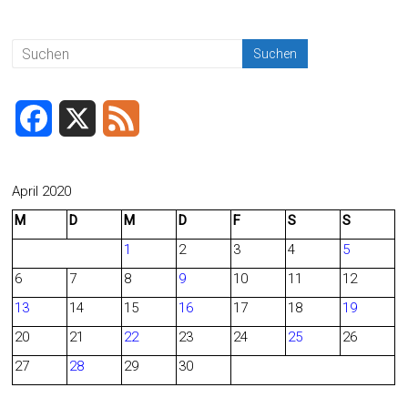
a
m
in
eil
ce
ai
t
e
b
l
n
o
ok
F
X
F
a
e
c
e
April 2020
M
D
M
D
F
S
S
e
d
1
2
3
4
5
b
6
7
8
9
10
11
12
o
13
14
15
16
17
18
19
o
20
21
22
23
24
25
26
27
28
29
30
k