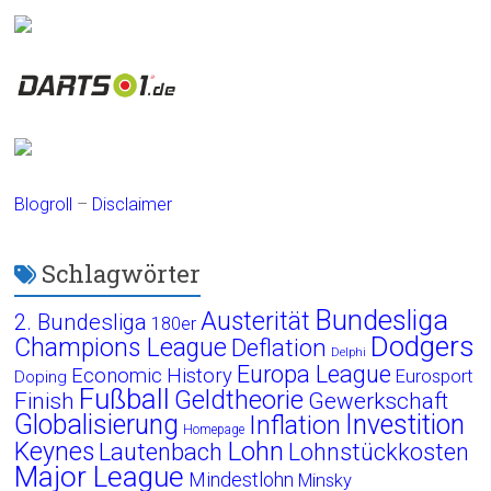
Blogroll
–
Disclaimer
Schlagwörter
Bundesliga
Austerität
2. Bundesliga
180er
Dodgers
Champions League
Deflation
Delphi
Europa League
Economic History
Eurosport
Doping
Fußball
Geldtheorie
Finish
Gewerkschaft
Globalisierung
Investition
Inflation
Homepage
Lohn
Keynes
Lautenbach
Lohnstückkosten
Major League
Mindestlohn
Minsky