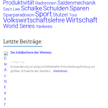
Produktivität
Saldenmechanik
Radrennen
Schalke
Schulden
Sparen
Say's Law
Sport
Stützel
Sparparadoxon
Tour
Wirtschaft
Volkswirtschaftslehre
World Series
Yankees
Letzte Beiträge:
Die Achillesferse des Westens
3 Tagen ago
Einwanderung ist aufgrund fehlerhafter Entscheidungsfindung zur
größten Schwäche des Westens …
Weiterlesen...