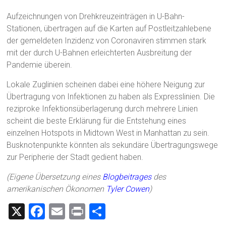
Aufzeichnungen von Drehkreuzeinträgen in U-Bahn-
Stationen, übertragen auf die Karten auf Postleitzahlebene
der gemeldeten Inzidenz von Coronaviren stimmen stark
mit der durch U-Bahnen erleichterten Ausbreitung der
Pandemie überein.
Lokale Zuglinien scheinen dabei eine höhere Neigung zur
Übertragung von Infektionen zu haben als Expresslinien. Die
reziproke Infektionsüberlagerung durch mehrere Linien
scheint die beste Erklärung für die Entstehung eines
einzelnen Hotspots in Midtown West in Manhattan zu sein.
Busknotenpunkte könnten als sekundäre Übertragungswege
zur Peripherie der Stadt gedient haben.
(Eigene Übersetzung eines
Blogbeitrages
des
amerikanischen Ökonomen
Tyler Cowen
)
X
F
E
Pr
T