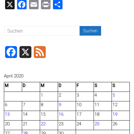
X
F
E
Pr
T
a
m
in
eil
ce
ai
t
e
b
l
n
o
ok
F
X
F
a
e
c
e
April 2020
M
D
M
D
F
S
S
e
d
1
2
3
4
5
b
6
7
8
9
10
11
12
o
13
14
15
16
17
18
19
o
20
21
22
23
24
25
26
27
28
29
30