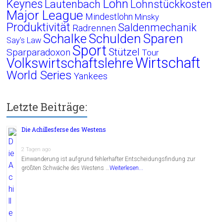
Lohn
Keynes
Lautenbach
Lohnstückkosten
Major League
Mindestlohn
Minsky
Produktivität
Saldenmechanik
Radrennen
Schalke
Schulden
Sparen
Say's Law
Sport
Stützel
Sparparadoxon
Tour
Wirtschaft
Volkswirtschaftslehre
World Series
Yankees
Letzte Beiträge:
Die Achillesferse des Westens
2 Tagen ago
Einwanderung ist aufgrund fehlerhafter Entscheidungsfindung zur
größten Schwäche des Westens …
Weiterlesen...