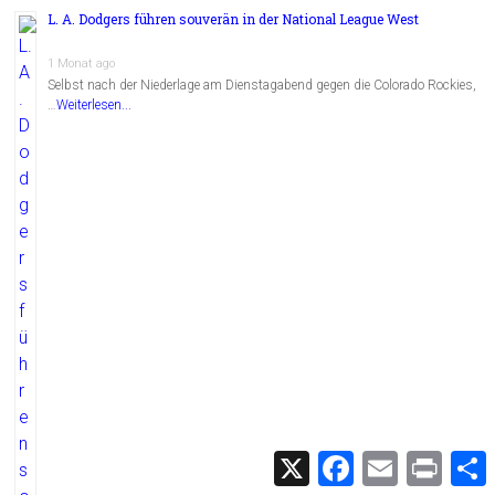
L. A. Dodgers führen souverän in der National League West
1 Monat ago
Selbst nach der Niederlage am Dienstagabend gegen die Colorado Rockies,
…
Weiterlesen...
X
F
E
P
a
m
r
c
a
i
i