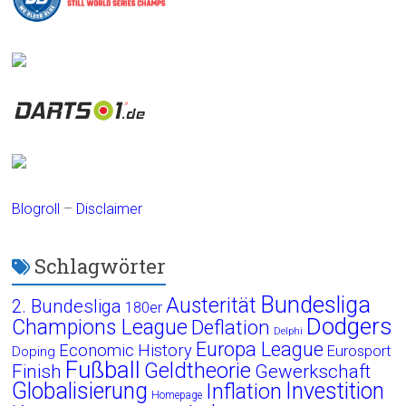
Blogroll
–
Disclaimer
Schlagwörter
Bundesliga
Austerität
2. Bundesliga
180er
Dodgers
Champions League
Deflation
Delphi
Europa League
Economic History
Eurosport
Doping
Fußball
Geldtheorie
Finish
Gewerkschaft
Globalisierung
Investition
Inflation
Homepage