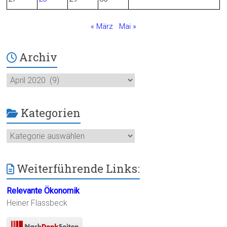
k
« März
Mai »
Archiv
Archiv
Kategorien
Kategorien
Weiterführende Links:
Relevante Ökonomik
Heiner Flassbeck