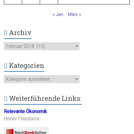
k
« Jan.
März »
Archiv
Archiv
Kategorien
Kategorien
Weiterführende Links:
Relevante Ökonomik
Heiner Flassbeck