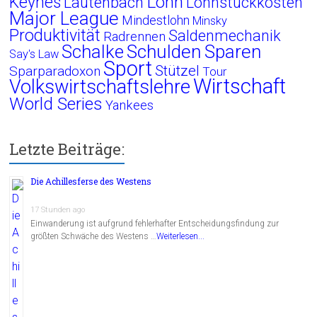
Lohn
Keynes
Lautenbach
Lohnstückkosten
Major League
Mindestlohn
Minsky
Produktivität
Saldenmechanik
Radrennen
Schalke
Schulden
Sparen
Say's Law
Sport
Stützel
Sparparadoxon
Tour
Wirtschaft
Volkswirtschaftslehre
World Series
Yankees
Letzte Beiträge:
Die Achillesferse des Westens
17 Stunden ago
Einwanderung ist aufgrund fehlerhafter Entscheidungsfindung zur
größten Schwäche des Westens …
Weiterlesen...