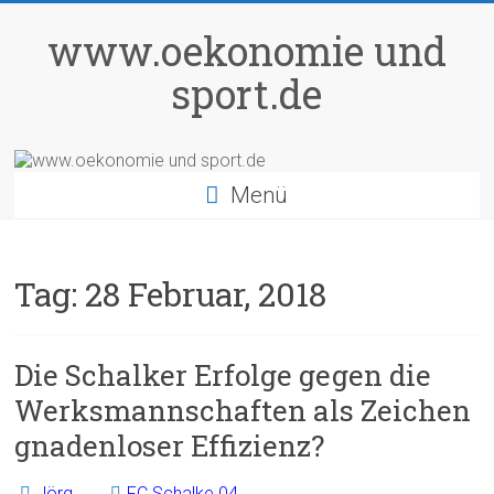
Zum
Inhalt
www.oekonomie und
springen
sport.de
Menü
Tag:
28 Februar, 2018
Die Schalker Erfolge gegen die
Werksmannschaften als Zeichen
gnadenloser Effizienz?
Jörg
FC Schalke 04