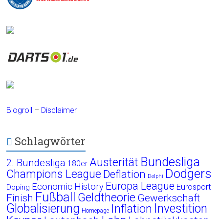
Blogroll
–
Disclaimer
Schlagwörter
Bundesliga
Austerität
2. Bundesliga
180er
Dodgers
Champions League
Deflation
Delphi
Europa League
Economic History
Eurosport
Doping
Fußball
Geldtheorie
Finish
Gewerkschaft
Globalisierung
Investition
Inflation
Homepage