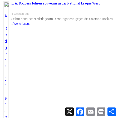
L. A. Dodgers führen souverän in der National League West
4 Wochen ago
Selbst nach der Niederlage am Dienstagabend gegen die Colorado Rockies,
…
Weiterlesen...
X
F
E
P
a
m
r
c
a
i
i