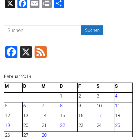
X
F
E
Pr
T
a
m
in
eil
ce
ai
t
e
b
l
n
o
ok
F
X
F
a
e
c
e
Februar 2018
M
D
M
D
F
S
S
e
d
1
2
3
4
b
5
6
7
8
9
10
11
o
12
13
14
15
16
17
18
o
19
20
21
22
23
24
25
26
27
28