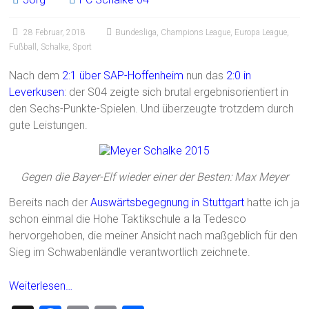
28 Februar, 2018
Bundesliga
,
Champions League
,
Europa League
,
Fußball
,
Schalke
,
Sport
Nach dem
2:1 über SAP-Hoffenheim
nun das
2:0 in
Leverkusen
: der S04 zeigte sich brutal ergebnisorientiert in
den Sechs-Punkte-Spielen. Und überzeugte trotzdem durch
gute Leistungen.
Gegen die Bayer-Elf wieder einer der Besten: Max Meyer
Bereits nach der
Auswärtsbegegnung in Stuttgart
hatte ich ja
schon einmal die Hohe Taktikschule a la Tedesco
hervorgehoben, die meiner Ansicht nach maßgeblich für den
Sieg im Schwabenländle verantwortlich zeichnete.
Weiterlesen…