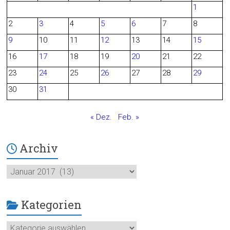
1
b
2
3
4
5
6
7
8
o
9
10
11
12
13
14
15
o
16
17
18
19
20
21
22
23
24
25
26
27
28
29
k
30
31
« Dez.
Feb. »
Archiv
Archiv
Kategorien
Kategorien