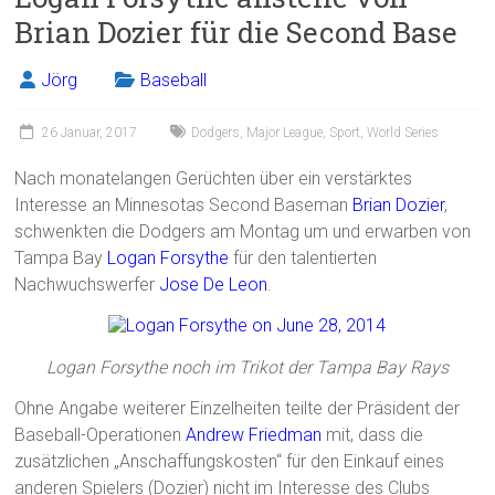
Brian Dozier für die Second Base
Jörg
Baseball
26 Januar, 2017
Dodgers
,
Major League
,
Sport
,
World Series
Nach monatelangen Gerüchten über ein verstärktes
Interesse an Minnesotas Second Baseman
Brian Dozier
,
schwenkten die Dodgers am Montag um und erwarben von
Tampa Bay
Logan Forsythe
für den talentierten
Nachwuchswerfer
Jose De Leon
.
Logan Forsythe noch im Trikot der Tampa Bay Rays
Ohne Angabe weiterer Einzelheiten teilte der Präsident der
Baseball-Operationen
Andrew Friedman
mit, dass die
zusätzlichen „Anschaffungskosten“ für den Einkauf eines
anderen Spielers (Dozier) nicht im Interesse des Clubs