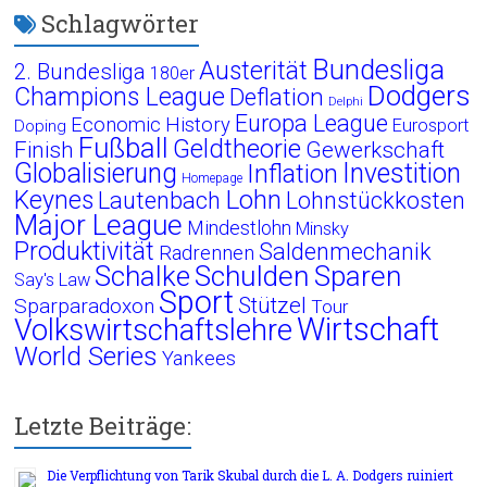
Schlagwörter
Bundesliga
Austerität
2. Bundesliga
180er
Dodgers
Champions League
Deflation
Delphi
Europa League
Economic History
Eurosport
Doping
Fußball
Geldtheorie
Finish
Gewerkschaft
Globalisierung
Investition
Inflation
Homepage
Lohn
Keynes
Lautenbach
Lohnstückkosten
Major League
Mindestlohn
Minsky
Produktivität
Saldenmechanik
Radrennen
Schalke
Schulden
Sparen
Say's Law
Sport
Stützel
Sparparadoxon
Tour
Wirtschaft
Volkswirtschaftslehre
World Series
Yankees
Letzte Beiträge:
Die Verpflichtung von Tarik Skubal durch die L. A. Dodgers ruiniert