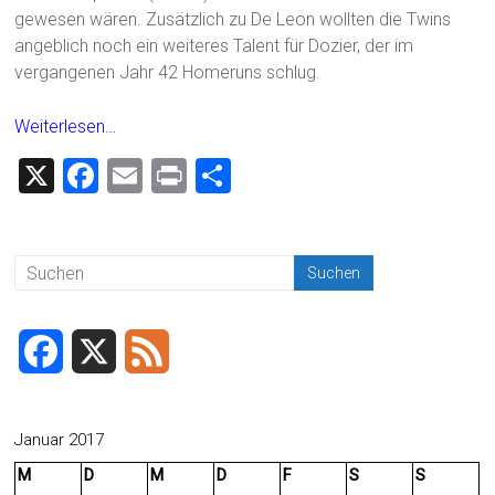
gewesen wären. Zusätzlich zu De Leon wollten die Twins
angeblich noch ein weiteres Talent für Dozier, der im
vergangenen Jahr 42 Homeruns schlug.
Weiterlesen…
X
F
E
Pr
T
a
m
in
eil
ce
ai
t
e
b
l
n
o
ok
F
X
F
a
e
c
e
Januar 2017
M
D
M
D
F
S
S
e
d