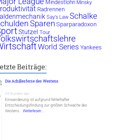
ajor League
Mindestlohn
Minsky
roduktivität
Radrennen
Schalke
aldenmechanik
Say's Law
chulden
Sparen
Sparparadoxon
port
Stützel
Tour
olkswirtschaftslehre
irtschaft
World Series
Yankees
etzte Beiträge:
Die Achillesferse des Westens
24 Stunden ago
Einwanderung ist aufgrund fehlerhafter
Entscheidungsfindung zur größten Schwäche des
Westens …
Weiterlesen...