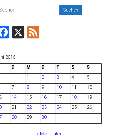
F
X
F
a
e
c
e
uni 2016
M
D
M
D
F
S
S
e
d
1
2
3
4
5
b
7
8
9
10
11
12
o
3
14
15
16
17
18
19
o
0
21
22
23
24
25
26
7
28
29
30
k
« Mai
Juli »