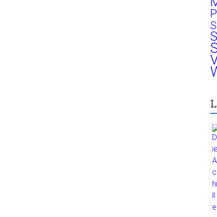
M
P
S
S
S
V
W
L