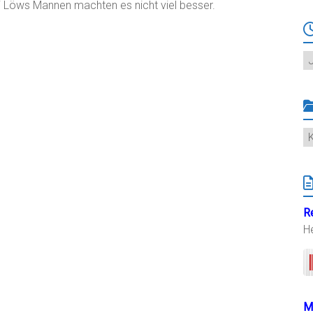
 Löws Mannen machten es nicht viel besser.
Ar
K
R
H
M