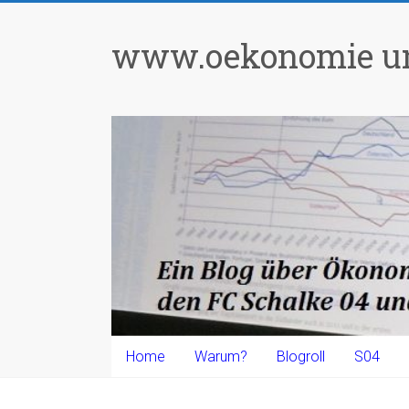
Zum
Inhalt
www.oekonomie un
springen
Home
Warum?
Blogroll
S04