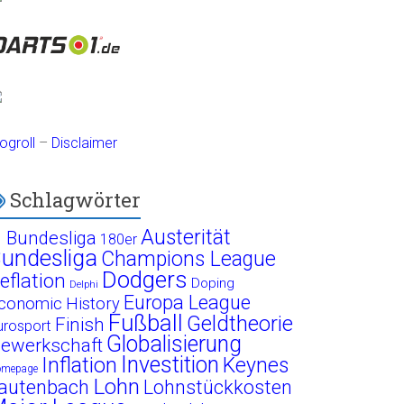
ogroll
–
Disclaimer
Schlagwörter
Austerität
. Bundesliga
180er
undesliga
Champions League
Dodgers
eflation
Doping
Delphi
Europa League
conomic History
Fußball
Geldtheorie
Finish
urosport
Globalisierung
ewerkschaft
Investition
Inflation
Keynes
omepage
Lohn
autenbach
Lohnstückkosten