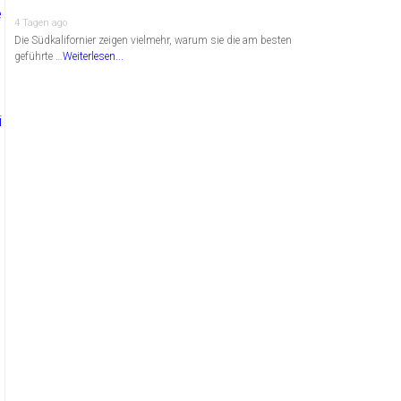
4 Tagen ago
Die Südkalifornier zeigen vielmehr, warum sie die am besten
geführte …
Weiterlesen...