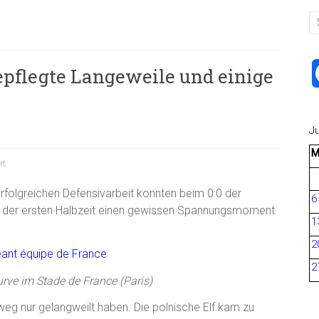
gepflegte Langeweile und einige
J
rt
rfolgreichen Defensivarbeit konnten beim 0:0 der
6
 der ersten Halbzeit einen gewissen Spannungsmoment
1
2
2
rve im Stade de France (Paris)
weg nur gelangweilt haben. Die polnische Elf kam zu