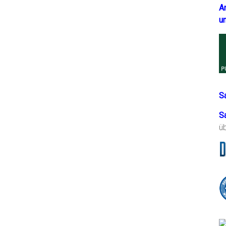
A
u
S
S
ü