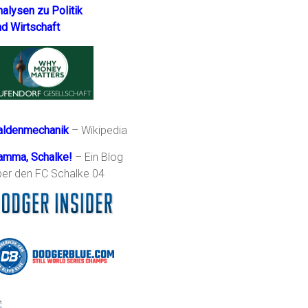
nalysen zu Politik
nd Wirtschaft
aldenmechanik
– Wikipedia
amma, Schalke!
– Ein Blog
ber den FC Schalke 04