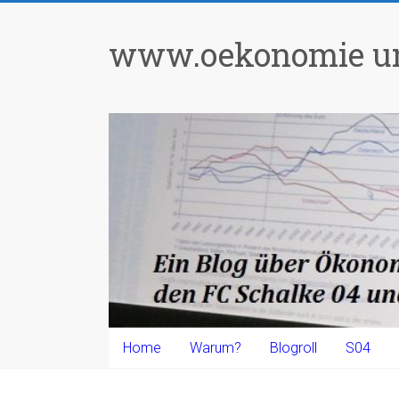
Zum
Inhalt
www.oekonomie un
springen
Home
Warum?
Blogroll
S04