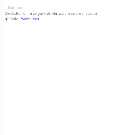
4 Tagen ago
Die Südkalifornier zeigen vielmehr, warum sie die am besten
geführte …
Weiterlesen...