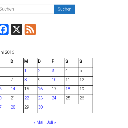
F
X
F
a
e
c
e
uni 2016
M
D
M
D
F
S
S
e
d
1
2
3
4
5
b
7
8
9
10
11
12
o
3
14
15
16
17
18
19
o
0
21
22
23
24
25
26
7
28
29
30
k
« Mai
Juli »