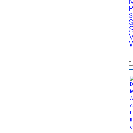
M
P
S
S
S
V
W
L