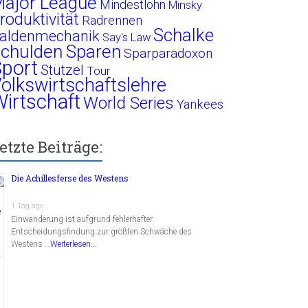
ajor League
Mindestlohn
Minsky
roduktivität
Radrennen
Schalke
aldenmechanik
Say's Law
chulden
Sparen
Sparparadoxon
port
Stützel
Tour
olkswirtschaftslehre
irtschaft
World Series
Yankees
etzte Beiträge:
Die Achillesferse des Westens
1 Tag ago
Einwanderung ist aufgrund fehlerhafter
Entscheidungsfindung zur größten Schwäche des
Westens …
Weiterlesen...