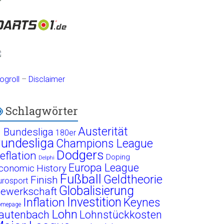
ogroll
–
Disclaimer
Schlagwörter
Austerität
. Bundesliga
180er
undesliga
Champions League
Dodgers
eflation
Doping
Delphi
Europa League
conomic History
Fußball
Geldtheorie
Finish
urosport
Globalisierung
ewerkschaft
Investition
Inflation
Keynes
omepage
Lohn
autenbach
Lohnstückkosten