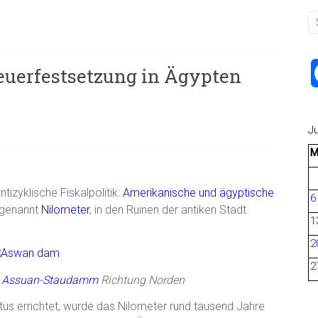
teuerfestsetzung in Ägypten
J
izyklische Fiskalpolitik:
Amerikanische und ägyptische
6
 genannt
Nilometer
, in den Ruinen der antiken Stadt
1
2
2
n
Assuan-Staudamm
Richtung Norden
stus errichtet, wurde das Nilometer rund tausend Jahre