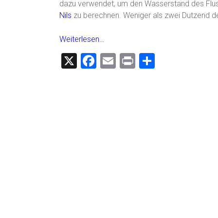
dazu verwendet, um den Wasserstand des Flus
Nils
zu berechnen. Weniger als zwei Dutzend de
Weiterlesen…
X
F
E
Pr
T
a
m
in
eil
ce
ai
t
e
b
l
n
o
ok