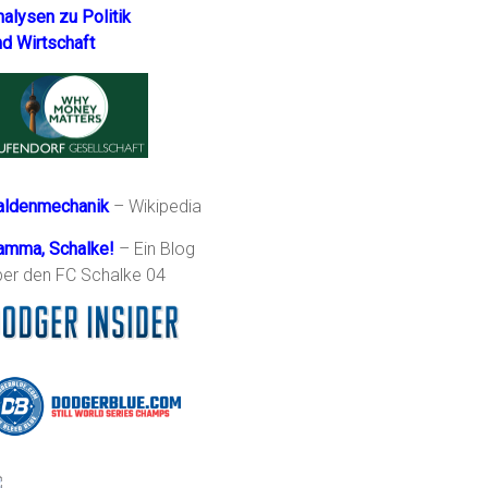
nalysen zu Politik
nd Wirtschaft
aldenmechanik
– Wikipedia
amma, Schalke!
– Ein Blog
ber den FC Schalke 04