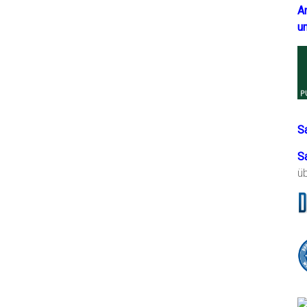
A
u
S
S
ü