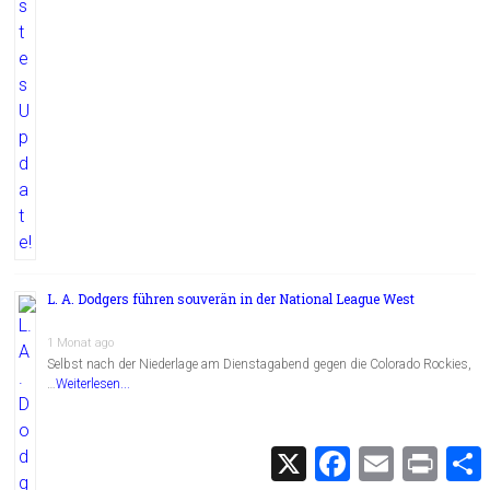
L. A. Dodgers führen souverän in der National League West
1 Monat ago
Selbst nach der Niederlage am Dienstagabend gegen die Colorado Rockies,
…
Weiterlesen...
X
F
E
P
a
m
r
c
a
i
i