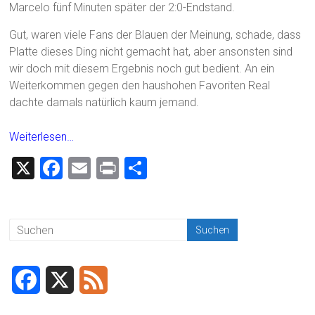
Marcelo fünf Minuten später der 2:0-Endstand.
Gut, waren viele Fans der Blauen der Meinung, schade, dass
Platte dieses Ding nicht gemacht hat, aber ansonsten sind
wir doch mit diesem Ergebnis noch gut bedient. An ein
Weiterkommen gegen den haushohen Favoriten Real
dachte damals natürlich kaum jemand.
Weiterlesen…
X
F
E
Pr
T
a
m
in
eil
ce
ai
t
e
b
l
n
o
ok
F
X
F
a
e