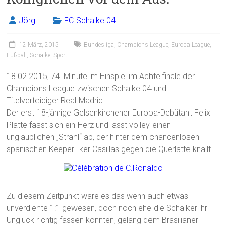
Jörg
FC Schalke 04
12 März, 2015
Bundesliga
,
Champions League
,
Europa League
,
Fußball
,
Schalke
,
Sport
18.02.2015, 74. Minute im Hinspiel im Achtelfinale der
Champions League zwischen Schalke 04 und
Titelverteidiger Real Madrid:
Der erst 18-jährige Gelsenkirchener Europa-Debütant Felix
Platte fasst sich ein Herz und lässt volley einen
unglaublichen „Strahl“ ab, der hinter dem chancenlosen
spanischen Keeper Iker Casillas gegen die Querlatte knallt.
Zu diesem Zeitpunkt wäre es das wenn auch etwas
unverdiente 1:1 gewesen, doch noch ehe die Schalker ihr
Unglück richtig fassen konnten, gelang dem Brasilianer