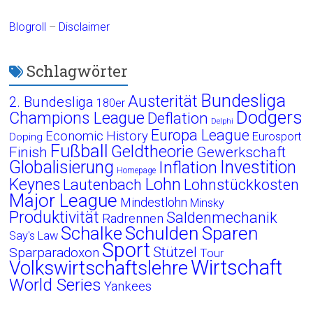
Blogroll
–
Disclaimer
Schlagwörter
Bundesliga
Austerität
2. Bundesliga
180er
Dodgers
Champions League
Deflation
Delphi
Europa League
Economic History
Eurosport
Doping
Fußball
Geldtheorie
Finish
Gewerkschaft
Globalisierung
Investition
Inflation
Homepage
Lohn
Keynes
Lautenbach
Lohnstückkosten
Major League
Mindestlohn
Minsky
Produktivität
Saldenmechanik
Radrennen
Schalke
Schulden
Sparen
Say's Law
Sport
Stützel
Sparparadoxon
Tour
Wirtschaft
Volkswirtschaftslehre
World Series
Yankees