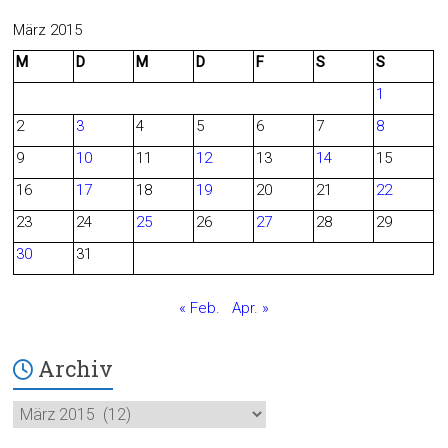
c
e
März 2015
M
D
M
D
F
S
S
e
d
1
b
2
3
4
5
6
7
8
o
9
10
11
12
13
14
15
o
16
17
18
19
20
21
22
23
24
25
26
27
28
29
k
30
31
« Feb.
Apr. »
Archiv
Archiv