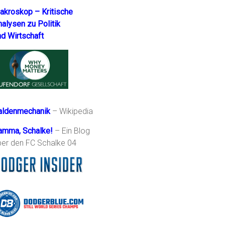
akroskop – Kritische
nalysen zu Politik
nd Wirtschaft
aldenmechanik
– Wikipedia
amma, Schalke!
– Ein Blog
ber den FC Schalke 04