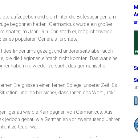
M
A
biete aufzugeben und sich hinter die Befestigungen am
u
dzüge begonnen hatten. Germanicus wurde ein großer
 später, im Jahr 19 n. Chr. starb er, möglicherweise
nz eines populären Generals fürchtete.
ht des Imperiums gezeigt und andererseits aber auch
ge, die die Legionen einfach nicht konnten. Das war eine
 Römer haben nie wieder versucht das germanische
S
S
ernen Ereignissen einen fernen Spiegel unserer Zeit. Es
ü
ituation, und ich bin sicher, dass Ihnen das Wort „Irak“
egen, genau wie die Kampagnen von Germanicus. Aus
Irak jedoch genau wie Germanien vor zweitausend Jahren
licht zu teuer war.