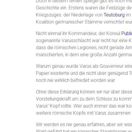
Doch in diesem fernen Spiegel gibt es noch meh
Geschichte ein. Erstens waren die Feldzüge de
Kriegszuges: der Niederlage von
Teutoburg
im 
Koalition germanischer Stämme vernichtet wu
Nicht einmal ihr Kommandeur, der Konsul
Publi
sogenannte Varusschlacht war nicht nur eine K
dass die römischen Legionen, nicht gerade Ama
marschierten, in dem eine große Anzahl german
Warum genau wurde Varus als Gouverneur einer
Papier existierte und die nicht über genügend T
noch nie wirklich befriedet worden war.
Ohne diese Erklärung können wir nur über dies
Vorstellungskraft um zu dem Schluss zu komme
Varus‘ Kopf rollte. Wer auch immer das war kon
weitere römische Köpfe mit Varus zusammen r
Wir werden es nie genau erfahren, aber wir wis
Wald geführt hat ein römischer Staatsbürger 