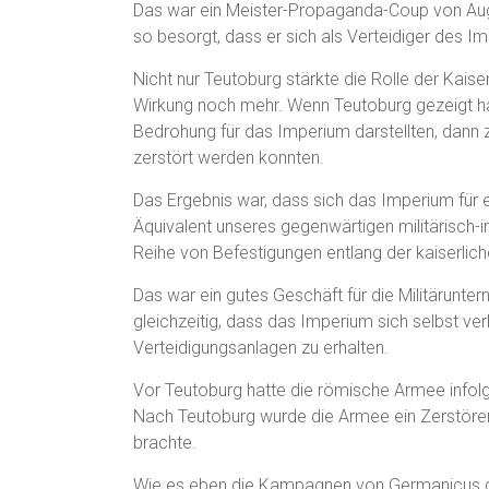
Das war ein Meister-Propaganda-Coup von Augus
so besorgt, dass er sich als Verteidiger des 
Nicht nur Teutoburg stärkte die Rolle der Kai
Wirkung noch mehr. Wenn Teutoburg gezeigt ha
Bedrohung für das Imperium darstellten, dann 
zerstört werden konnten.
Das Ergebnis war, dass sich das Imperium für ei
Äquivalent unseres gegenwärtigen militärisch-
Reihe von Befestigungen entlang der kaiserlic
Das war ein gutes Geschäft für die Militärunte
gleichzeitig, dass das Imperium sich selbst ver
Verteidigungsanlagen zu erhalten.
Vor Teutoburg hatte die römische Armee infol
Nach Teutoburg wurde die Armee ein Zerstörer 
brachte.
Wie es eben die Kampagnen von Germanicus de