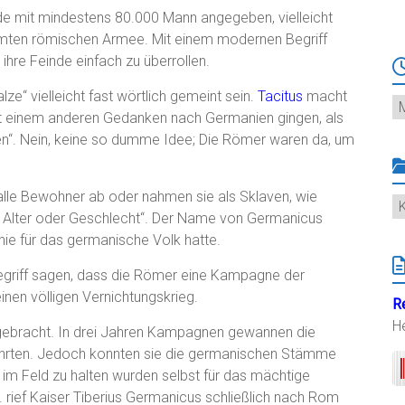
e mit mindestens 80.000 Mann angegeben, vielleicht
samten römischen Armee. Mit einem modernen Begriff
hre Feinde einfach zu überrollen.
e“ vielleicht fast wörtlich gemeint sein.
Tacitus
macht
Ar
mit einem anderen Gedanken nach Germanien gingen, als
ingen“. Nein, keine so dumme Idee; Die Römer waren da, um
 alle Bewohner ab oder nahmen sie als Sklaven, wie
K
on Alter oder Geschlecht“. Der Name von Germanicus
hie für das germanische Volk hatte.
riff sagen, dass die Römer eine Kampagne der
inen völligen Vernichtungskrieg.
R
H
gebracht. In drei Jahren Kampagnen gewannen die
führten. Jedoch konnten sie die germanischen Stämme
 im Feld zu halten wurden selbst für das mächtige
. rief Kaiser Tiberius Germanicus schließlich nach Rom