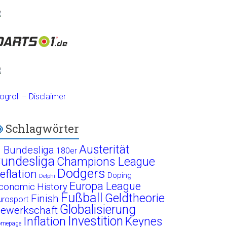
ogroll
–
Disclaimer
Schlagwörter
Austerität
. Bundesliga
180er
undesliga
Champions League
Dodgers
eflation
Doping
Delphi
Europa League
conomic History
Fußball
Geldtheorie
Finish
urosport
Globalisierung
ewerkschaft
Investition
Inflation
Keynes
omepage