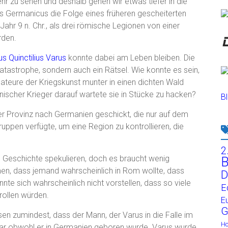
r zu sehen und deshalb gehen wir etwas tiefer in die
s Germanicus die Folge eines früheren gescheiterten
Jahr 9 n. Chr., als drei römische Legionen von einer
rden.
us Quinctilius Varus
konnte dabei am Leben bleiben. Die
atastrophe, sondern auch ein Rätsel. Wie konnte es sein,
teure der Kriegskunst munter in einen dichten Wald
ischer Krieger darauf wartete sie in Stücke zu hacken?
Bl
 Provinz nach Germanien geschickt, die nur auf dem
ruppen verfügte, um eine Region zu kontrollieren, die
2
e Geschichte spekulieren, doch es braucht wenig
B
n, dass jemand wahrscheinlich in Rom wollte, dass
D
nte sich wahrscheinlich nicht vorstellen, dass so viele
E
ollen würden.
E
G
sen zumindest, dass der Mann, der Varus in die Falle im
H
war obwohl er in Germanien geboren wurde. Varus wurde