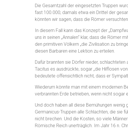
Die Gesamtzahl der eingesetzten Truppen wurd
fast 100.000; damals etwa ein Drittel der ge
könnten wir sagen, dass die Römer versuchten i
In diesem Fall kann das Konzept der „Dampfwalz
uns in seinen „Annalen“ klar, dass die Römer 
den primitiven Völkern „die Zivilisation zu br
diesen Barbaren eine Lektion zu erteilen.
Dafür brannten sie Dörfer nieder, schlachteten
Tacitus es ausdrückte, sogar „die Hilflosen v
bedeutete offensichtlich nicht, dass er Sympat
Wiederum könnte man mit einem modernen Beg
verbrannten Erde betrieben, wenn nicht sogar e
Und doch haben all diese Bemühungen wenig 
Germanicus-Truppen alle Schlachten, die sie 
nicht brechen. Und die Kosten, so viele Männer
Römische Reich unerträglich. Im Jahr 16 n. Chr