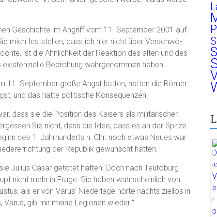
L
M
P
ernen Geschichte im Angriff vom 11. September 2001 auf
S
ie mich feststellen, dass ich hier nicht über Verschwö-
S
hte, ist die Ähnlichkeit der Reaktion des alten und des
S
als existenzielle Bedrohung wahrgenommen haben.
V
m 11. September große Angst hatten, hatten die Römer
W
st, und das hatte politische Konsequenzen.
, dass sie die Position des Kaisers als militärischer
L
rgessen Sie nicht, dass die Idee, dass es an der Spitze
eginn des 1. Jahrhunderts n. Chr. noch etwas Neues war
iedererrichtung der Republik gewünscht hätten.
sie Julius Cäsar getötet hatten. Doch nach Teutoburg
pt nicht mehr in Frage. Sie haben wahrscheinlich von
stus, als er von Varus‘ Niederlage hörte nachts ziellos in
 Varus, gib mir meine Legionen wieder!“