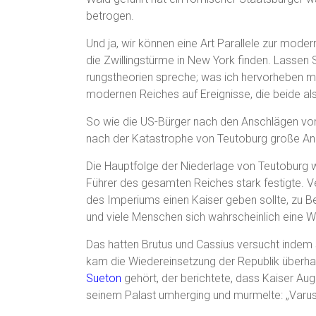
betrogen.
Und ja, wir können eine Art Parallele zur mod
die Zwillingstürme in New York finden. Lassen S
rungstheorien spreche; was ich hervorheben möc
modernen Reiches auf Ereignisse, die beide 
So wie die US-Bürger nach den Anschlägen vo
nach der Katastrophe von Teutoburg große Ang
Die Hauptfolge der Niederlage von Teutoburg war
Führer des gesamten Reiches stark festigte. Ve
des Imperiums einen Kaiser geben sollte, zu B
und viele Menschen sich wahrscheinlich eine W
Das hatten Brutus und Cassius versucht indem 
kam die Wiedereinsetzung der Republik überhau
Sueton
gehört, der berichtete, dass Kaiser Augu
seinem Palast umherging und murmelte: „Varus,