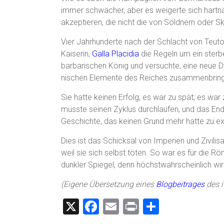
immer schwächer, aber es weigerte sich hartnä
akzeptieren, die nicht die von Söldnern oder S
Vier Jahrhunderte nach der Schlacht von Teut
Kaiserin,
Galla Placidia
die Regeln um ein sterb
barbarischen König und versuchte, eine neue Dy
nischen Elemente des Reiches zusammenbrin
Sie hatte keinen Erfolg; es war zu spät; es war
musste seinen Zyklus durchlaufen, und das End
Geschichte, das keinen Grund mehr hatte zu exi
Dies ist das Schicksal von Imperien und Zivilisa
weil sie sich selbst töten. So war es für die R
dunkler Spiegel, denn höchstwahrscheinlich wird
(Eigene Übersetzung eines
Blogbeitrages
des i
X
F
E
Pr
T
a
m
in
eil