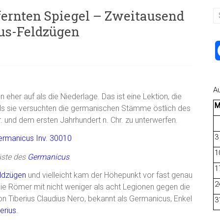
fernten Spiegel – Zweitausend
us-Feldzügen
A
eher auf als die Niederlage. Das ist eine Lektion, die
als sie versuchten die germanischen Stämme östlich des
. und dem ersten Jahrhundert n. Chr. zu unterwerfen.
3
1
ste des
Germanicus
1
eldzügen
und vielleicht kam der Höhepunkt vor fast genau
2
 die Römer mit nicht weniger als acht Legionen gegen die
iberius Claudius Nero, bekannt als Germanicus, Enkel
3
erius
.