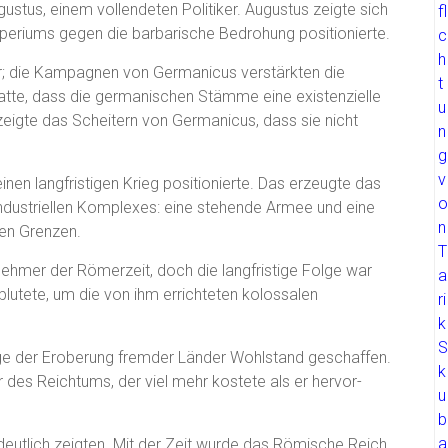
tus, einem vollendeten Politiker. Augustus zeigte sich
Imperiums gegen die barbarische Bedrohung positionierte.
ser; die Kampagnen von Germanicus verstärkten die
tte, dass die germanischen Stämme eine existenzielle
zeigte das Scheitern von Germanicus, dass sie nicht
nen langfristigen Krieg positionierte. Das erzeugte das
industriellen Komplexes: eine stehende Armee und eine
hen Grenzen.
rnehmer der Römerzeit, doch die langfristige Folge war
blutete, um die von ihm errichteten kolossalen
ge der Eroberung fremder Länder Wohlstand geschaffen.
des Reichtums, der viel mehr kostete als er hervor-
utlich zeigten. Mit der Zeit wurde das Römische Reich