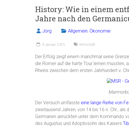
History: Wie in einem ent
Jahre nach den Germanic
Jörg
Allgemein
,
Ökonomie
9 Januar, 2025
Wirtschaft
Der Erfolg zeigt einem manchmal seine Grenzen 
die Römer auf die harte Tour lernen mussten, 
Rheins zwischen dem ersten Jahrhundert v. Chr
Marmorbü
Der Versuch umfasste
eine lange Reihe von F
zweitausend Jahren, von 14 bis 16 n. Chr., als
Germanen anrückten unter dem Kommando von T
des Augustus und Adoptivsohn des Kaisers
Tib