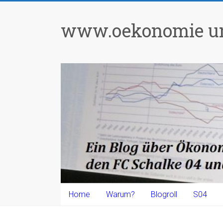
Zum
Inhalt
www.oekonomie un
springen
Home
Warum?
Blogroll
S04