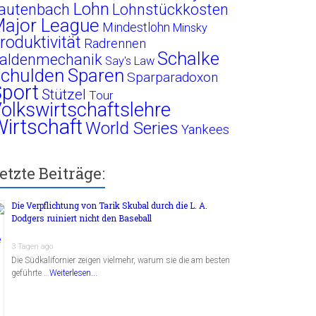
Lohn
autenbach
Lohnstückkosten
ajor League
Mindestlohn
Minsky
roduktivität
Radrennen
Schalke
aldenmechanik
Say's Law
chulden
Sparen
Sparparadoxon
port
Stützel
Tour
olkswirtschaftslehre
irtschaft
World Series
Yankees
etzte Beiträge:
Die Verpflichtung von Tarik Skubal durch die L. A.
Dodgers ruiniert nicht den Baseball
3 Tagen ago
Die Südkalifornier zeigen vielmehr, warum sie die am besten
geführte …
Weiterlesen...