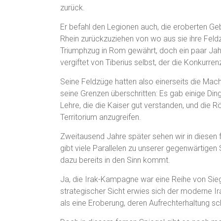
zurück.
Er befahl den Legionen auch, die eroberten Ge
Rhein zurückzuziehen von wo aus sie ihre Fel
Triumphzug in Rom gewährt, doch ein paar Jahre
vergiftet von Tiberius selbst, der die Konkurre
Seine Feldzüge hatten also einerseits die Mac
seine Grenzen überschritten: Es gab einige Din
Lehre, die die Kaiser gut verstanden, und die
Territorium anzugreifen.
Zweitausend Jahre später sehen wir in diesen f
gibt viele Parallelen zu unserer gegenwärtigen S
dazu bereits in den Sinn kommt.
Ja, die Irak-Kampagne war eine Reihe von Si
strategischer Sicht erwies sich der moderne 
als eine Eroberung, deren Aufrechterhaltung sch