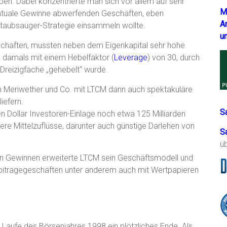
en. Dabei konzentrierte man sich vor allem auf sehr
M
entuale Gewinne abwerfenden Geschäften, eben
A
Staubsauger-Strategie einsammeln wollte.
u
schaften, mussten neben dem Eigenkapital sehr hohe
damals mit einem Hebelfaktor (
Leverage
) von 30, durch
Dreizigfache „gehebelt“ wurde.
en Meriwether und Co. mit LTCM dann auch spektakuläre
iefern.
S
n Dollar Investoren-Einlage noch etwa 125 Milliarden
itere Mittelzuflüsse, darunter auch günstige Darlehen von
S
ü
n Gewinnen erweiterte LTCM sein Geschäftsmodell und
Arbitragegeschäften unter anderem auch mit Wertpapieren
Laufe des Börsenjahres 1998 ein plötzliches Ende. Als