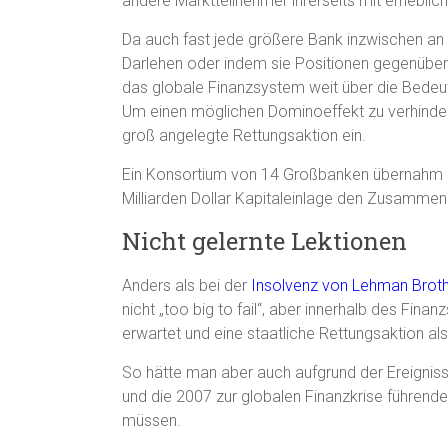
andere Marktteilnehmer ihrerseits mit erhebl
Da auch fast jede größere Bank inzwischen an 
Darlehen oder indem sie Positionen gegenüber
das globale Finanzsystem weit über die Bedeu
Um einen möglichen Dominoeffekt zu verhindern,
groß angelegte Rettungsaktion ein.
Ein Konsortium von 14 Großbanken übernahm di
Milliarden Dollar Kapitaleinlage den Zusammen
Nicht gelernte Lektionen
Anders als bei der
Insolvenz von Lehman Brot
nicht „too big to fail“, aber innerhalb des Fina
erwartet und eine staatliche Rettungsaktion als
So hätte man aber auch aufgrund der Ereignis
und die 2007 zur globalen Finanzkrise führend
müssen.