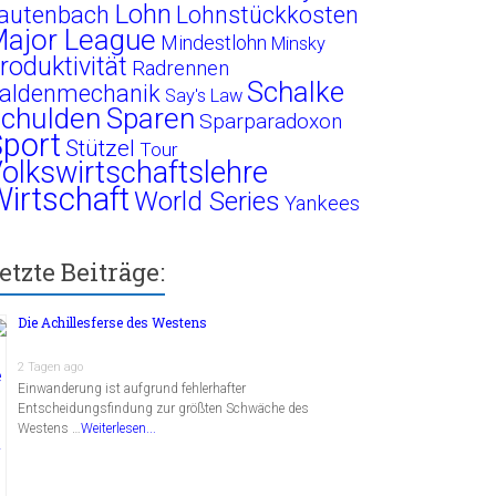
Lohn
autenbach
Lohnstückkosten
ajor League
Mindestlohn
Minsky
roduktivität
Radrennen
Schalke
aldenmechanik
Say's Law
chulden
Sparen
Sparparadoxon
port
Stützel
Tour
olkswirtschaftslehre
irtschaft
World Series
Yankees
etzte Beiträge:
Die Achillesferse des Westens
2 Tagen ago
Einwanderung ist aufgrund fehlerhafter
Entscheidungsfindung zur größten Schwäche des
Westens …
Weiterlesen...