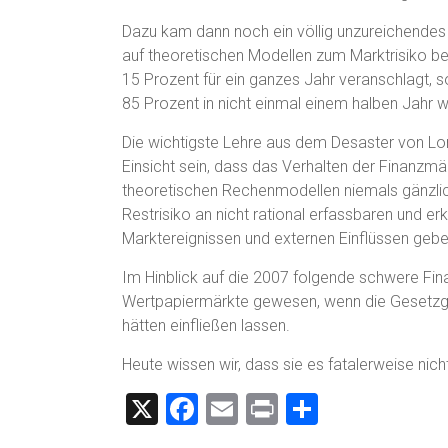
Dazu kam dann noch ein völlig unzureichendes
auf theoretischen Modellen zum Marktrisiko ber
15 Prozent für ein ganzes Jahr veranschlagt, so
85 Prozent in nicht einmal einem halben Jahr w
Die wichtigste Lehre aus dem Desaster von Lo
Einsicht sein, dass das Verhalten der Finanz
theoretischen Rechenmodellen niemals gänzlich
Restrisiko an nicht rational erfassbaren und e
Marktereignissen und externen Einflüssen gebe
Im Hinblick auf die 2007 folgende schwere Fina
Wertpapiermärkte gewesen, wenn die Gesetzgeb
hätten einfließen lassen.
Heute wissen wir, dass sie es fatalerweise nic
X
F
E
Pr
T
a
m
in
eil