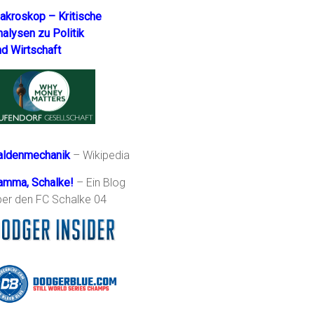
akroskop – Kritische
nalysen zu Politik
nd Wirtschaft
aldenmechanik
– Wikipedia
amma, Schalke!
– Ein Blog
ber den FC Schalke 04