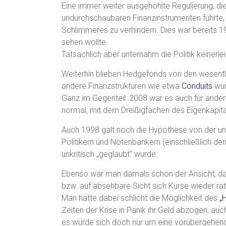
Eine immer weiter ausgehöhlte Regulierung, die
undurchschaubaren Finanzinstrumenten führte, 
Schlimmeres zu verhindern. Dies war bereits 1
sehen wollte.
Tatsächlich aber unternahm die Politik keinerl
Weiterhin blieben Hedgefonds von den wesentli
andere Finanzstrukturen wie etwa
Conduits
wur
Ganz im Gegenteil: 2008 war es auch für andere
normal, mit dem Dreißigfachen des Eigenkapital
Auch 1998 galt noch die Hypothese von der une
Politikern und Notenbankern (einschließlich 
unkritisch „geglaubt“ wurde.
Ebenso war man damals schon der Ansicht, da
bzw. auf absehbare Sicht sich Kurse wieder rati
Man hatte dabei schlicht die Möglichkeit des
„
Zeiten der Krise in Panik ihr Geld abzogen, a
es würde sich doch nur um eine vorübergehend