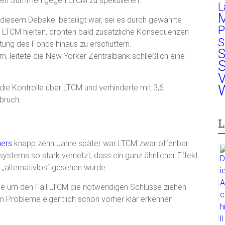
ichen Summen gegen LTCM zu spekulieren.
L
M
diesem Debakel beteiligt war, sei es durch gewährte
P
 LTCM hielten, drohten bald zusätzliche Konsequenzen
S
tung des Fonds hinaus zu erschüttern.
S
 leitete die New Yorker Zentralbank schließlich eine
S
V
W
e Kontrolle über LTCM und verhinderte mit 3,6
bruch.
L
hers
knapp zehn Jahre später war LTCM zwar offenbar
nzsystems so stark vernetzt, dass ein ganz ähnlicher Effekt
 „alternativlos“ gesehen wurde.
se um den Fall LTCM die notwendigen Schlüsse ziehen
en Probleme eigentlich schon vorher klar erkennen