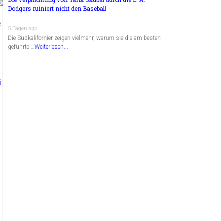
Dodgers ruiniert nicht den Baseball
5 Tagen ago
Die Südkalifornier zeigen vielmehr, warum sie die am besten
geführte …
Weiterlesen...