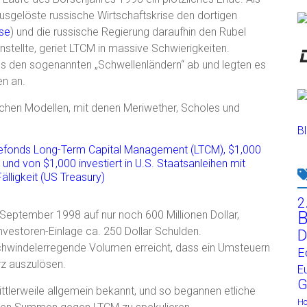
usgelöste russische Wirtschaftskrise den dortigen
ise
) und die russische Regierung daraufhin den Rubel
stellte, geriet LTCM in massive Schwierigkeiten.
aus den sogenannten „Schwellenländern“ ab und legten es
en an.
schen Modellen, mit denen Meriwether, Scholes und
Bl
2
B
September 1998 auf nur noch 600 Millionen Dollar,
nvestoren-Einlage ca. 250 Dollar Schulden.
D
schwindelerregende Volumen erreicht, dass ein Umsteuern
E
rz auszulösen.
E
G
ttlerweile allgemein bekannt, und so begannen etliche
H