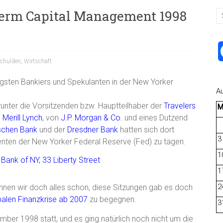
-Term Capital Management 1998
chulden
,
Wirtschaft
gsten Bankiers und Spekulanten in der New Yorker
A
runter die Vorsitzenden bzw. Hauptteilhaber der
Travelers
n
Merill Lynch
, von
J.P. Morgan & Co.
und eines Dutzend
schen Bank
und der
Dresdner Bank
hatten sich dort
3
enten der New Yorker Federal Reserve (Fed) zu tagen.
1
1
2
ennen wir doch alles schon, diese Sitzungen gab es doch
balen Finanzkrise ab 2007
zu begegnen.
3
ber 1998 statt, und es ging natürlich noch nicht um die