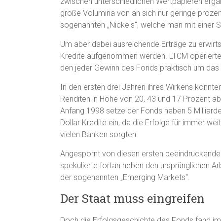
zwischen unterschiedlichen Wertpapieren ergab
große Volumina von an sich nur geringe proz
sogenannten „Nickels“, welche man mit einer 
Um aber dabei ausreichende Erträge zu erwirt
Kredite aufgenommen werden. LTCM operierte 
den jeder Gewinn des Fonds praktisch um das 
In den ersten drei Jahren ihres Wirkens konnt
Renditen in Höhe von 20, 43 und 17 Prozent abl
Anfang 1998 setze der Fonds neben 5 Milliarde
Dollar Kredite ein, da die Erfolge für immer we
vielen Banken sorgten.
Angespornt von diesen ersten beeindruckende
spekulierte fortan neben den ursprünglichen 
der sogenannten „Emerging Markets“.
Der Staat muss eingreifen
Doch die Erfolgsgeschichte des Fonds fand im 