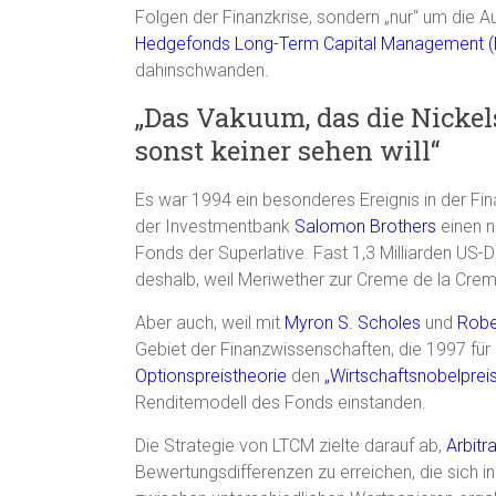
Folgen der Finanzkrise, sondern „nur“ um di
Hedgefonds
Long-Term Capital Management 
dahinschwanden.
„Das Vakuum, das die Nickels
sonst keiner sehen will“
Es war 1994 ein besonderes Ereignis in der Fin
der Investmentbank
Salomon Brothers
einen n
Fonds der Superlative. Fast 1,3 Milliarden US-D
deshalb, weil Meriwether zur Creme de la Cre
Aber auch, weil mit
Myron S. Scholes
und
Robe
Gebiet der Finanzwissenschaften, die 1997 für
Optionspreistheorie
den
„Wirtschaftsnobelpreis
Renditemodell des Fonds einstanden.
Die Strategie von LTCM zielte darauf ab,
Arbitr
Bewertungsdifferenzen zu erreichen, die sich in