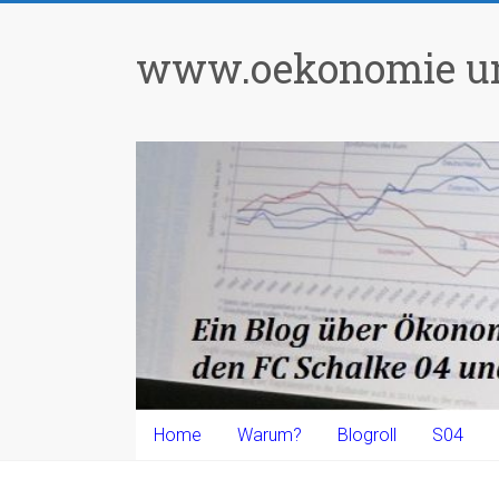
Zum
Inhalt
www.oekonomie un
springen
Home
Warum?
Blogroll
S04