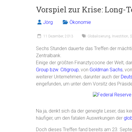
Vorspiel zur Krise: Long
Jörg
Ökonomie
11 Dezember, 2013
Globalisierung
,
Investition
,
S
Sechs Stunden dauerte das Treffen der mächti
Zentralbank.
Einige der größten Finanztycoone der Welt, da
Group bzw. Citigroup
, von
Goldman Sachs
, vo
weiterer Unternehmen, darunter auch der
Deut
eingefunden, um unter dem Vorsitz des Präsid
Na ja, denkt sich da der geneigte Leser, das k
häufiger, um den fatalen Auswirkungen der
glo
Doch dieses Treffen fand bereits am 23. Septem