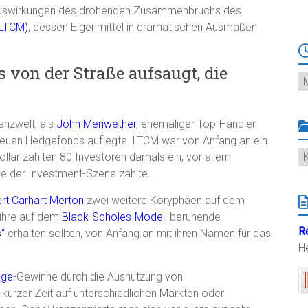
e Auswirkungen des drohenden Zusammenbruchs des
(LTCM)
, dessen Eigenmittel in dramatischen Ausmaßen
 von der Straße aufsaugt, die
Ar
anzwelt, als
John Meriwether
, ehemaliger Top-Händler
euen Hedgefonds auflegte. LTCM war von Anfang an ein
K
ollar zahlten 80 Investoren damals ein, vor allem
me der Investment-Szene zählte.
rt Carhart Merton
zwei weitere Koryphäen auf dem
 ihre auf dem
Black-Scholes-Modell
beruhende
R
“
erhalten sollten, von Anfang an mit ihren Namen für das
H
age
-Gewinne durch die Ausnutzung von
 kurzer Zeit auf unterschiedlichen Märkten oder