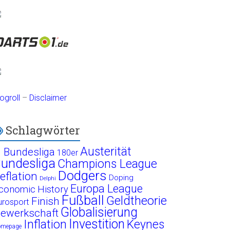
ogroll
–
Disclaimer
Schlagwörter
Austerität
. Bundesliga
180er
undesliga
Champions League
Dodgers
eflation
Doping
Delphi
Europa League
conomic History
Fußball
Geldtheorie
Finish
urosport
Globalisierung
ewerkschaft
Investition
Inflation
Keynes
omepage