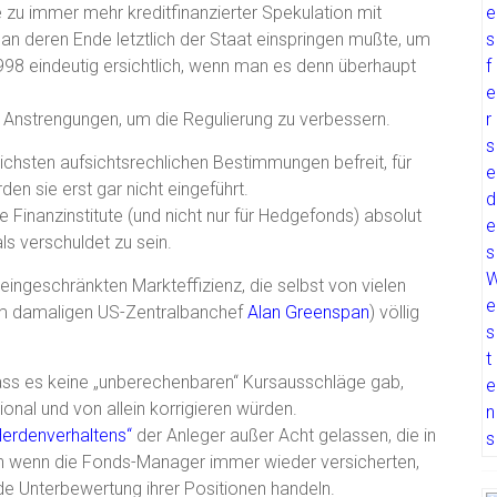
 zu immer mehr kreditfinanzierter Spekulation mit
an deren Ende letztlich der Staat einspringen mußte, um
998 eindeutig ersichtlich, wenn man es denn überhaupt
ei Anstrengungen, um die Regulierung zu verbessern.
chsten aufsichtsrechlichen Bestimmungen befreit, für
den sie erst gar nicht eingeführt.
 Finanzinstitute (und nicht nur für Hedgefonds) absolut
s verschuldet zu sein.
ingeschränkten Markteffizienz, die selbst von vielen
dem damaligen US-Zentralbanchef
Alan Greenspan
) völlig
ss es keine „unberechenbaren“ Kursausschläge gab,
onal und von allein korrigieren würden.
Herdenverhaltens“
der Anleger außer Acht gelassen, die in
uch wenn die Fonds-Manager immer wieder versicherten,
e Unterbewertung ihrer Positionen handeln.