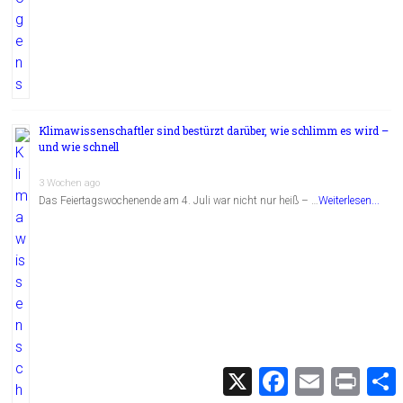
Klimawissenschaftler sind bestürzt darüber, wie schlimm es wird –
und wie schnell
3 Wochen ago
Das Feiertagswochenende am 4. Juli war nicht nur heiß – …
Weiterlesen...
X
F
E
P
a
m
r
c
a
i
i