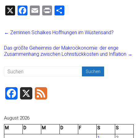
X
F
E
Pr
T
a
m
in
eil
ce
ai
t
e
←
Zerrinnen Schalkes Hoffnungen im Wüstensand?
b
l
n
o
Das größte Geheimnis der Makroökonomie: der enge
Zusammenhang zwischen Lohnstückkosten und Inflation
→
ok
F
X
F
a
e
c
e
August 2026
M
D
M
D
F
S
S
e
d
1
2