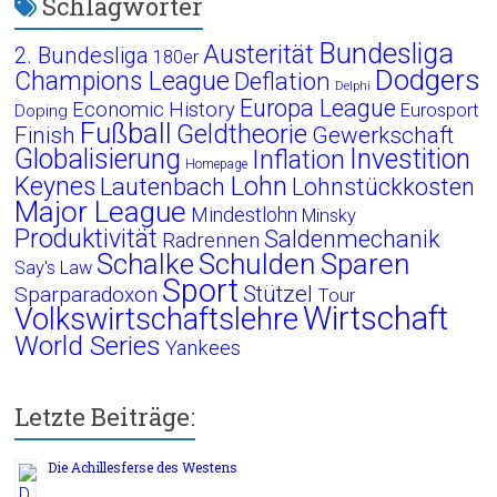
Schlagwörter
Bundesliga
Austerität
2. Bundesliga
180er
Dodgers
Champions League
Deflation
Delphi
Europa League
Economic History
Eurosport
Doping
Fußball
Geldtheorie
Finish
Gewerkschaft
Globalisierung
Investition
Inflation
Homepage
Lohn
Keynes
Lautenbach
Lohnstückkosten
Major League
Mindestlohn
Minsky
Produktivität
Saldenmechanik
Radrennen
Schalke
Schulden
Sparen
Say's Law
Sport
Stützel
Sparparadoxon
Tour
Wirtschaft
Volkswirtschaftslehre
World Series
Yankees
Letzte Beiträge:
Die Achillesferse des Westens