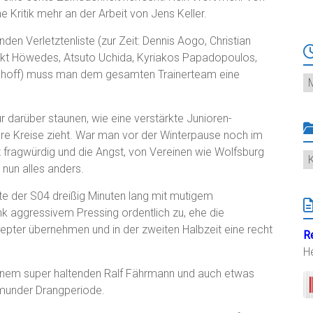
 Kritik mehr an der Arbeit von Jens Keller.
en Verletztenliste (zur Zeit: Dennis Aogo, Christian
ikt Höwedes, Atsuto Uchida, Kyriakos Papadopoulos,
rchhoff) muss man dem gesamten Trainerteam eine
Ar
r darüber staunen, wie eine verstärkte Junioren-
e Kreise zieht. War man vor der Winterpause noch im
t fragwürdig und die Angst, von Vereinen wie Wolfsburg
K
 nun alles anders.
e der S04 dreißig Minuten lang mit mutigem
 aggressivem Pressing ordentlich zu, ehe die
pter übernehmen und in der zweiten Halbzeit eine recht
R
H
 einem super haltenden Ralf Fährmann und auch etwas
tmunder Drangperiode.