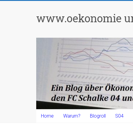
Zum
Inhalt
www.oekonomie un
springen
Home
Warum?
Blogroll
S04