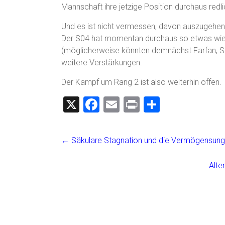
Mannschaft ihre jetzige Position durchaus redli
Und es ist nicht vermessen, davon auszugehen,
Der S04 hat momentan durchaus so etwas wie ei
(möglicherweise könnten demnächst Farfan, San
weitere Verstärkungen.
Der Kampf um Rang 2 ist also weiterhin offen.
X
F
E
Pr
T
a
m
in
eil
ce
ai
t
e
←
Säkulare Stagnation und die Vermögensungl
b
l
n
o
Alte
ok