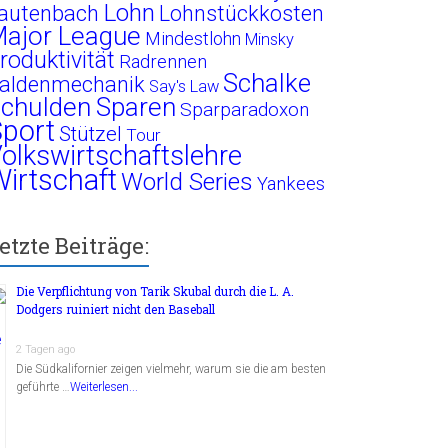
Lohn
autenbach
Lohnstückkosten
ajor League
Mindestlohn
Minsky
roduktivität
Radrennen
Schalke
aldenmechanik
Say's Law
chulden
Sparen
Sparparadoxon
port
Stützel
Tour
olkswirtschaftslehre
irtschaft
World Series
Yankees
etzte Beiträge:
Die Verpflichtung von Tarik Skubal durch die L. A.
Dodgers ruiniert nicht den Baseball
2 Tagen ago
Die Südkalifornier zeigen vielmehr, warum sie die am besten
geführte …
Weiterlesen...