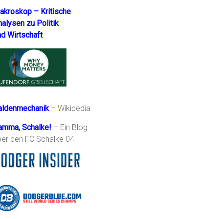
akroskop – Kritische
nalysen zu Politik
nd Wirtschaft
aldenmechanik
– Wikipedia
amma, Schalke!
– Ein Blog
ber den FC Schalke 04