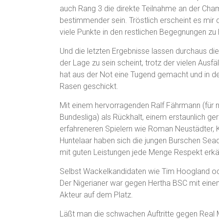
auch Rang 3 die direkte Teilnahme an der Cha
bestimmender sein. Tröstlich erscheint es mir 
viele Punkte in den restlichen Begegnungen zu 
Und die letzten Ergebnisse lassen durchaus die
der Lage zu sein scheint, trotz der vielen Ausfä
hat aus der Not eine Tugend gemacht und in d
Rasen geschickt.
Mit einem hervorragenden Ralf Fährmann (für 
Bundesliga) als Rückhalt, einem erstaunlich g
erfahreneren Spielern wie Roman Neustädter, K
Huntelaar haben sich die jungen Burschen Se
mit guten Leistungen jede Menge Respekt erk
Selbst Wackelkandidaten wie Tim Hoogland od
Der Nigerianer war gegen Hertha BSC mit eine
Akteur auf dem Platz.
Läßt man die schwachen Auftritte gegen Real M