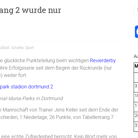
rang 2 wurde nur
ußball
,
Schalke
,
Sport
A
e glückliche Punkteteilung beim wichtigen
Revierderby
 ihre Erfolgsserie seit dem Beginn der Rückrunde (nur
 weiter fort.
3
1
gnal-Iduna-Parks in Dortmund
1
ie Mannschaft von Trainer Jens Keller seit dem Ende der
2
chieden, 1 Niederlage, 26 Punkte, von Tabellenrang 7
3
eine echte Zufriedenheit herrscht. Kein Wort mehr von