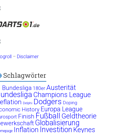
ogroll
–
Disclaimer
Schlagwörter
Austerität
. Bundesliga
180er
undesliga
Champions League
Dodgers
eflation
Doping
Delphi
Europa League
conomic History
Fußball
Geldtheorie
Finish
urosport
Globalisierung
ewerkschaft
Investition
Inflation
Keynes
omepage