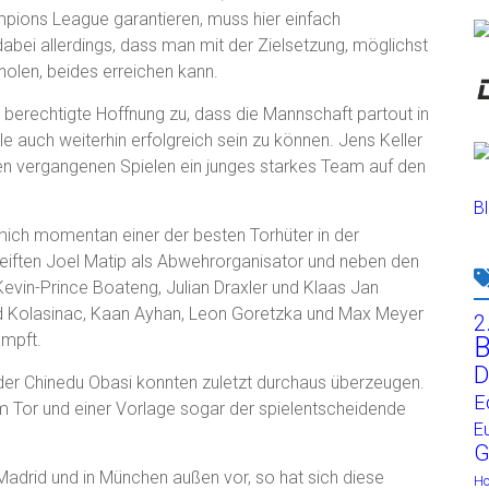
mpions League garantieren, muss hier einfach
dabei allerdings, dass man mit der Zielsetzung, möglichst
holen, beides erreichen kann.
 berechtigte Hoffnung zu, dass die Mannschaft partout in
lle auch weiterhin erfolgreich sein zu können. Jens Keller
en vergangenen Spielen ein junges starkes Team auf den
Bl
mich momentan einer der besten Torhüter in der
ereiften Joel Matip als Abwehrorganisator und neben den
evin-Prince Boateng, Julian Draxler und Klaas Jan
ad Kolasinac, Kaan Ayhan, Leon Goretzka und Max Meyer
2
ämpft.
B
D
er Chinedu Obasi konnten zuletzt durchaus überzeugen.
E
m Tor und einer Vorlage sogar der spielentscheidende
E
G
adrid und in München außen vor, so hat sich diese
H