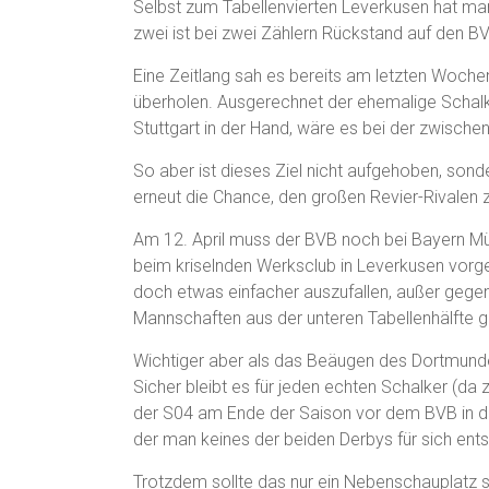
Selbst zum Tabellenvierten Leverkusen hat ma
zwei ist bei zwei Zählern Rückstand auf den BV
Eine Zeitlang sah es bereits am letzten Woch
überholen. Ausgerechnet der ehemalige Schalk
Stuttgart in der Hand, wäre es bei der zwischen
So aber ist dieses Ziel nicht aufgehoben, son
erneut die Chance, den großen Revier-Rivalen z
Am 12. April muss der BVB noch bei Bayern Mü
beim kriselnden Werksclub in Leverkusen vor
doch etwas einfacher auszufallen, außer ge
Mannschaften aus der unteren Tabellenhälfte g
Wichtiger aber als das Beäugen des Dortmunder 
Sicher bleibt es für jeden echten Schalker (da
der S04 am Ende der Saison vor dem BVB in der 
der man keines der beiden Derbys für sich ent
Trotzdem sollte das nur ein Nebenschauplatz se