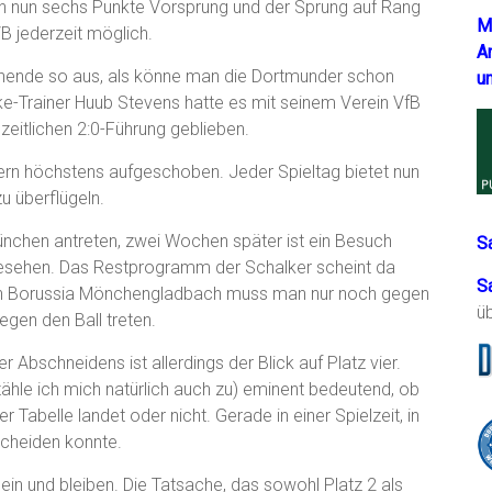
n nun sechs Punkte Vorsprung und der Sprung auf Rang
M
B jederzeit möglich.
A
enende so aus, als könne man die Dortmunder schon
u
e-Trainer Huub Stevens hatte es mit seinem Verein VfB
zeitlichen 2:0-Führung geblieben.
dern höchstens aufgeschoben. Jeder Spieltag bietet nun
u überflügeln.
nchen antreten, zwei Wochen später ist ein Besuch
S
gesehen. Das Restprogramm der Schalker scheint da
S
gen Borussia Mönchengladbach muss man nur noch gegen
ü
egen den Ball treten.
Abschneidens ist allerdings der Blick auf Platz vier.
 zähle ich mich natürlich auch zu) eminent bedeutend, ob
Tabelle landet oder nicht. Gerade in einer Spielzeit, in
scheiden konnte.
in und bleiben. Die Tatsache, das sowohl Platz 2 als