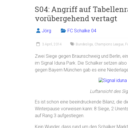
S04: Angriff auf Tabellen
vorübergehend vertagt
Jörg
FC Schalke 04
3 April, 2014
Bundesliga
,
Champions League
,
F
Zwei Siege gegen Braunschweig und Berlin, ein
im Signal Iduna Park. Die Schalker setzen also
gegen Bayern München gab es eine Niederlage)
Luftansicht des Si
Es ist schon eine beeindruckende Bilanz, die d
Winterpause vorweisen kann: 8 Siege, 2 Unents
auf Rang 3 aufgestiegen.
Kein Wunder, dass rund um den Schalker Markt 