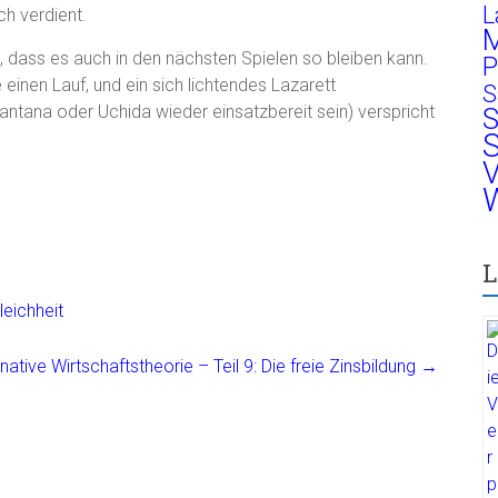
L
ch verdient.
M
 dass es auch in den nächsten Spielen so bleiben kann.
P
nen Lauf, und ein sich lichtendes Lazarett
S
tana oder Uchida wieder einsatzbereit sein) verspricht
S
S
V
W
L
eichheit
rnative Wirtschaftstheorie – Teil 9: Die freie Zinsbildung
→