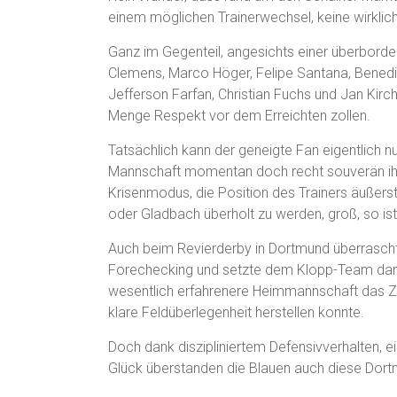
einem möglichen Trainerwechsel, keine wirkliche
Ganz im Gegenteil, angesichts einer überbordend
Clemens, Marco Höger, Felipe Santana, Bened
Jefferson Farfan, Christian Fuchs und Jan Ki
Menge Respekt vor dem Erreichten zollen.
Tatsächlich kann der geneigte Fan eigentlich nu
Mannschaft momentan doch recht souverän ihr
Krisenmodus, die Position des Trainers äußers
oder Gladbach überholt zu werden, groß, so ist
Auch beim Revierderby in Dortmund überrascht
Forechecking und setzte dem Klopp-Team dank
wesentlich erfahrenere Heimmannschaft das Ze
klare Feldüberlegenheit herstellen konnte.
Doch dank diszipliniertem Defensivverhalten,
Glück überstanden die Blauen auch diese Dor