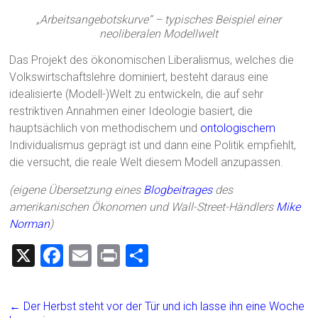
„Arbeitsangebotskurve“ – typisches Beispiel einer
neoliberalen Modellwelt
Das Projekt des ökonomischen Liberalismus, welches die
Volkswirtschaftslehre dominiert, besteht daraus eine
idealisierte (Modell-)Welt zu entwickeln, die auf sehr
restriktiven Annahmen einer Ideologie basiert, die
hauptsächlich von methodischem und
ontologischem
Individualismus geprägt ist und dann eine Politik empfiehlt,
die versucht, die reale Welt diesem Modell anzupassen.
(eigene Übersetzung eines
Blogbeitrages
des
amerikanischen Ökonomen und Wall-Street-Händlers
Mike
Norman
)
X
F
E
Pr
T
a
m
in
eil
ce
ai
t
e
←
Der Herbst steht vor der Tür und ich lasse ihn eine Woche