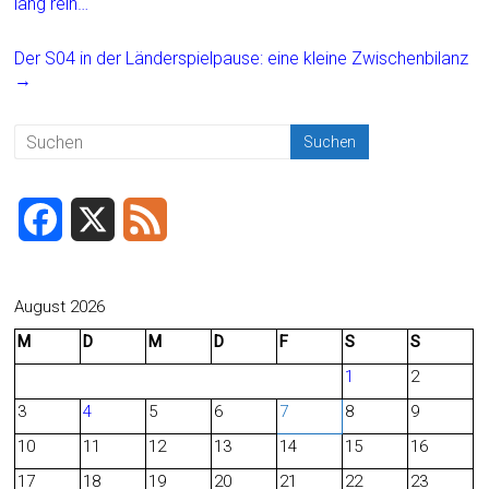
b
l
n
lang rein…
o
Der S04 in der Länderspielpause: eine kleine Zwischenbilanz
ok
→
F
X
F
a
e
c
e
August 2026
M
D
M
D
F
S
S
e
d
1
2
b
3
4
5
6
7
8
9
o
10
11
12
13
14
15
16
o
17
18
19
20
21
22
23