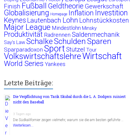
Fußball
Geldtheorie
Finish
Gewerkschaft
Globalisierung
Investition
Inflation
Homepage
Lohn
Keynes
Lautenbach
Lohnstückkosten
Major League
Mindestlohn
Minsky
Produktivität
Saldenmechanik
Radrennen
Schalke
Schulden
Sparen
Say's Law
Sport
Stützel
Sparparadoxon
Tour
Wirtschaft
Volkswirtschaftslehre
World Series
Yankees
Letzte Beiträge:
Die Verpflichtung von Tarik Skubal durch die L. A. Dodgers ruiniert
nicht den Baseball
3 Tagen ago
Die Südkalifornier zeigen vielmehr, warum sie die am besten geführte …
Weiterlesen...