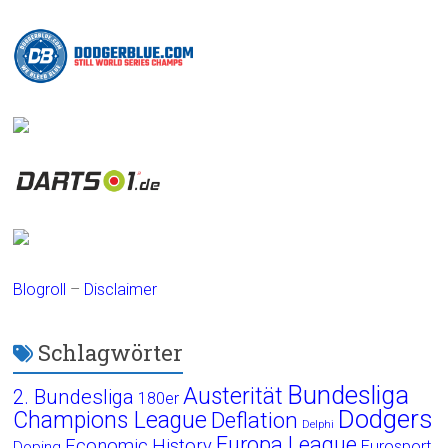
Blogroll
–
Disclaimer
Schlagwörter
Bundesliga
Austerität
2. Bundesliga
180er
Dodgers
Champions League
Deflation
Delphi
Europa League
Economic History
Eurosport
Doping