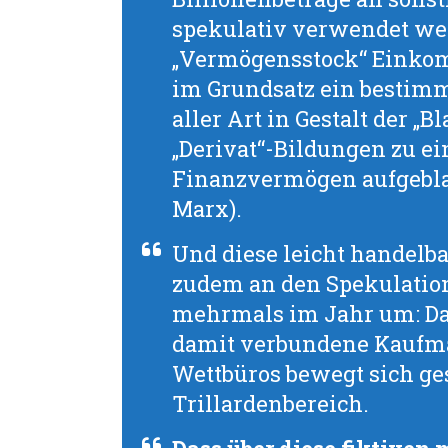
spekulativ verwendet wer
„Vermögensstock“ Einko
im Grundsatz ein bestim
aller Art in Gestalt der „B
„Derivat“-Bildungen zu e
Finanzvermögen aufgeblase
Marx).
Und diese leicht handelb
zudem an den Spekulatio
mehrmals im Jahr um: Da
damit verbundene Kaufma
Wettbüros bewegt sich ge
Trillardenbereich.