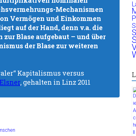
 multiplikativen nominalen
L
chsvermehrungs-Mechanismen
M
 von Vermögen und Einkommen
P
S
iegt auf der Hand, denn v.a. die
S
zur Blase aufgebaut – und über
S
ismus der Blase zur weiteren
V
W
raler“ Kapitalismus versus
L
Elsner
, gehalten in Linz 2011
Menschen