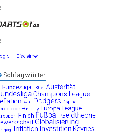
ogroll
–
Disclaimer
Schlagwörter
Austerität
. Bundesliga
180er
undesliga
Champions League
Dodgers
eflation
Doping
Delphi
Europa League
conomic History
Fußball
Geldtheorie
Finish
urosport
Globalisierung
ewerkschaft
Investition
Inflation
Keynes
omepage