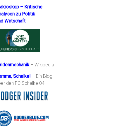
akroskop – Kritische
nalysen zu Politik
nd Wirtschaft
aldenmechanik
– Wikipedia
amma, Schalke!
– Ein Blog
ber den FC Schalke 04