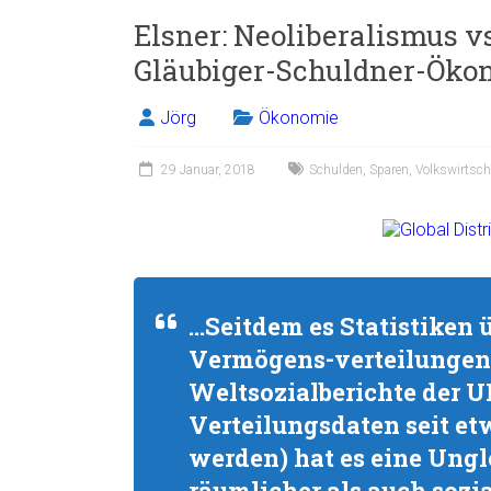
Elsner: Neoliberalismus v
Gläubiger-Schuldner-Öko
Jörg
Ökonomie
29 Januar, 2018
Schulden
,
Sparen
,
Volkswirtsch
…Seitdem es Statistiken
Vermögens-verteilungen 
Weltsozialberichte der 
Verteilungsdaten seit et
werden) hat es eine Ungl
räumlicher als auch sozia