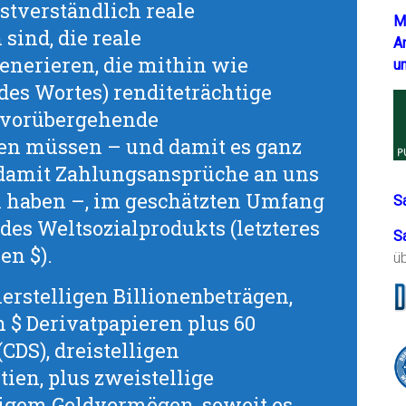
stverständlich reale
M
ind, die reale
A
erieren, die mithin wie
u
des Wortes) renditeträchtige
 vorübergehende
en müssen – und damit es ganz
d damit Zahlungsansprüche an uns
haben –, im geschätzten Umfang
S
es Weltsozialprodukts (letzteres
S
en $).
ü
ierstelligen Billionenbeträgen,
n $ Derivatpapieren plus 60
CDS), dreistelligen
ien, plus zweistellige
tigem Geldvermögen, soweit es