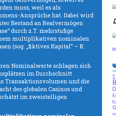
den muss, weil es als
mmens-Ansprüche hat. Dabei wird
mter Bestand an Realvermögen
lase“ durch z.T. mehrstufige
inem multiplikativen nominalen
n (sog. „fiktives Kapital“ – K.
Bl
aren Nominalwerte schlagen sich
nsplätzen im Durchschnitt
2
s Transaktionsvolumen und die
B
cht des globalen Casinos und
D
E
schätzt im zweistelligen
E
G
H