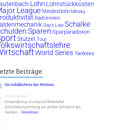
Lohn
autenbach
Lohnstückkosten
ajor League
Mindestlohn
Minsky
roduktivität
Radrennen
Schalke
aldenmechanik
Say's Law
chulden
Sparen
Sparparadoxon
port
Stützel
Tour
olkswirtschaftslehre
irtschaft
World Series
Yankees
etzte Beiträge:
Die Achillesferse des Westens
16 Stunden ago
Einwanderung ist aufgrund fehlerhafter
Entscheidungsfindung zur größten Schwäche des
Westens …
Weiterlesen...