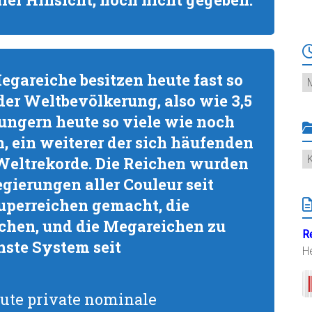
gareiche besitzen heute fast so
Ar
der Weltbevölkerung, also wie 3,5
ngern heute so viele wie noch
, ein weiterer der sich häufenden
K
 Weltrekorde. Die Reichen wurden
gierungen aller Couleur seit
uperreichen gemacht, die
chen, und die Megareichen zu
R
hste System seit
H
ute private nominale