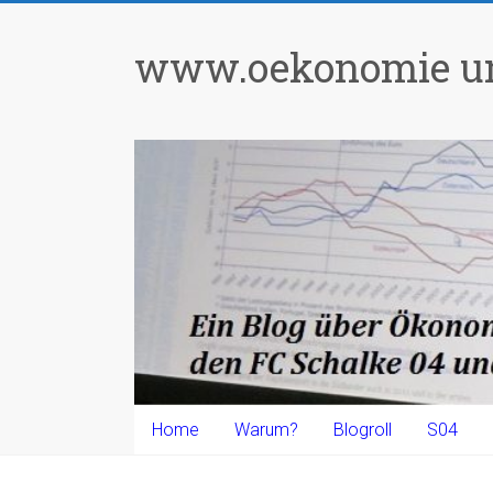
Zum
Inhalt
www.oekonomie un
springen
Home
Warum?
Blogroll
S04