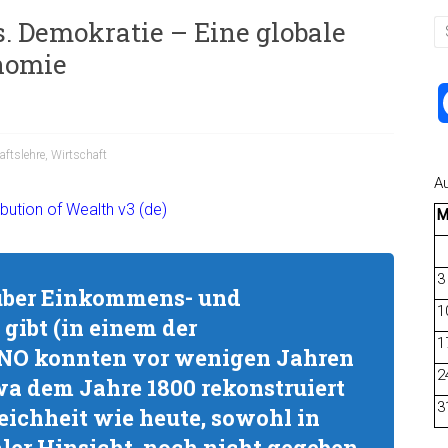
s. Demokratie – Eine globale
nomie
aftslehre
,
Wirtschaft
A
3
 über Einkommens- und
1
gibt (in einem der
1
UNO konnten vor wenigen Jahren
2
wa dem Jahre 1800 rekonstruiert
3
eichheit wie heute, sowohl in
ler Hinsicht, noch nicht gegeben.