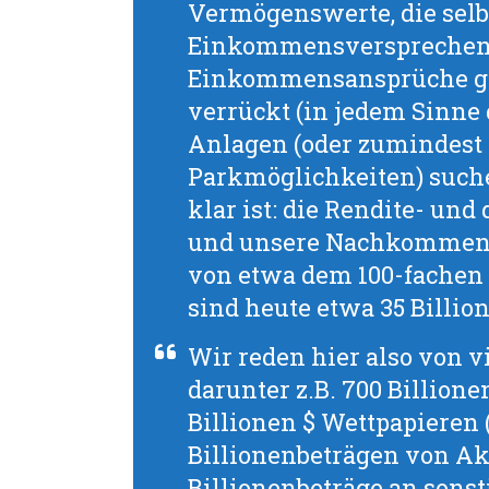
Vermögenswerte, die selb
Einkommensversprechen s
Einkommensansprüche gen
verrückt (in jedem Sinne 
Anlagen (oder zumindest
Parkmöglichkeiten) such
klar ist: die Rendite- un
und unsere Nachkommen 
von etwa dem 100-fachen d
sind heute etwa 35 Billion
Wir reden hier also von v
darunter z.B. 700 Billione
Billionen $ Wettpapieren (
Billionenbeträgen von Akt
Billionenbeträge an sons