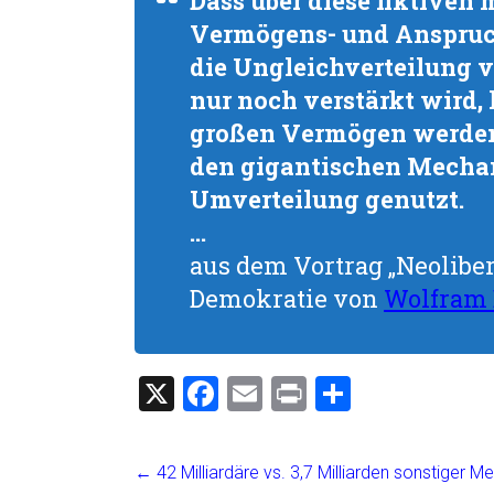
Dass über diese fiktiven
Vermögens- und Anspru
die Ungleichverteilung
nur noch verstärkt wird, l
großen Vermögen werden 
den gigantischen Mechan
Umverteilung genutzt.
…
aus dem Vortrag „Neolibe
Demokratie von
Wolfram 
X
F
E
Pr
T
a
m
in
eil
ce
ai
t
e
←
42 Milliardäre vs. 3,7 Milliarden sonstiger 