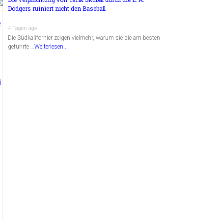
Dodgers ruiniert nicht den Baseball
4 Tagen ago
Die Südkalifornier zeigen vielmehr, warum sie die am besten
geführte …
Weiterlesen...