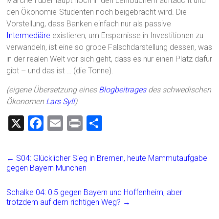
Märchen überhaupt noch in den Lehrbüchern auftaucht und
den Ökonomie-Studenten noch beigebracht wird. Die
Vorstellung, dass Banken einfach nur als passive
Intermediäre
existieren, um Ersparnisse in Investitionen zu
verwandeln, ist eine so grobe Falschdarstellung dessen, was
in der realen Welt vor sich geht, dass es nur einen Platz dafür
gibt – und das ist … (die Tonne).
(eigene Übersetzung eines
Blogbeitrages
des schwedischen
Ökonomen
Lars Syll
)
X
F
E
Pr
T
a
m
in
eil
ce
ai
t
e
←
S04: Glücklicher Sieg in Bremen, heute Mammutaufgabe
b
l
n
gegen Bayern München
o
Schalke 04: 0:5 gegen Bayern und Hoffenheim, aber
ok
trotzdem auf dem richtigen Weg?
→