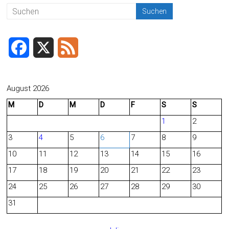
F
X
F
a
e
c
e
August 2026
M
D
M
D
F
S
S
e
d
1
2
b
3
4
5
6
7
8
9
o
10
11
12
13
14
15
16
o
17
18
19
20
21
22
23
24
25
26
27
28
29
30
k
31