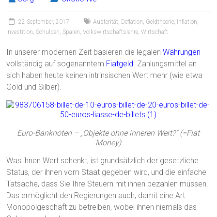
22 September, 2017
Austerität
,
Deflation
,
Geldtheorie
,
Inflation
,
Investition
,
Schulden
,
Sparen
,
Volkswirtschaftslehre
,
Wirtschaft
In unserer modernen Zeit basieren die legalen
Währungen
vollständig auf sogenanntem
Fiatgeld
. Zahlungsmittel an
sich haben heute keinen intrinsischen Wert mehr (wie etwa
Gold und Silber).
Euro-Banknoten – „Objekte ohne inneren Wert?“ (=Fiat
Money)
Was ihnen Wert schenkt, ist grundsätzlich der gesetzliche
Status, der ihnen vom Staat gegeben wird, und die einfache
Tatsache, dass Sie Ihre Steuern mit ihnen bezahlen müssen.
Das ermöglicht den Regierungen auch, damit eine Art
Monopolgeschäft zu betreiben, wobei ihnen niemals das