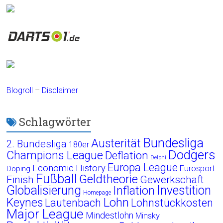
Blogroll
–
Disclaimer
Schlagwörter
Bundesliga
Austerität
2. Bundesliga
180er
Dodgers
Champions League
Deflation
Delphi
Europa League
Economic History
Eurosport
Doping
Fußball
Geldtheorie
Finish
Gewerkschaft
Globalisierung
Investition
Inflation
Homepage
Lohn
Keynes
Lautenbach
Lohnstückkosten
Major League
Mindestlohn
Minsky