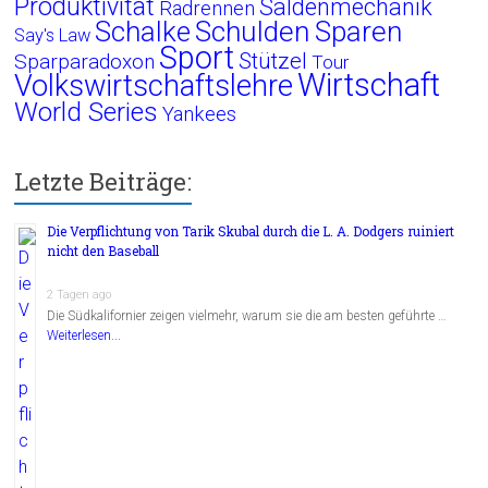
Produktivität
Saldenmechanik
Radrennen
Schalke
Schulden
Sparen
Say's Law
Sport
Stützel
Sparparadoxon
Tour
Wirtschaft
Volkswirtschaftslehre
World Series
Yankees
Letzte Beiträge:
Die Verpflichtung von Tarik Skubal durch die L. A. Dodgers ruiniert
nicht den Baseball
2 Tagen ago
Die Südkalifornier zeigen vielmehr, warum sie die am besten geführte …
Weiterlesen...