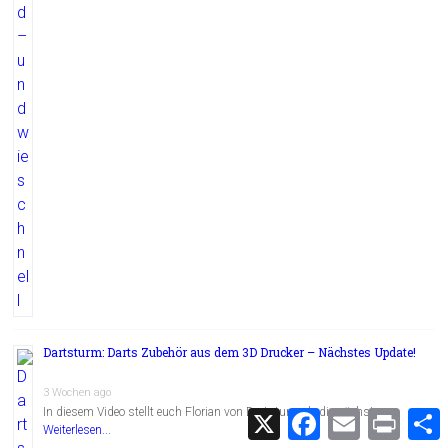
Dartsturm: Darts Zubehör aus dem 3D Drucker – Nächstes Update!
3 Wochen ago
In diesem Video stellt euch Florian von Dartsturm.de die nächste …
X
F
E
P
a
m
r
Weiterlesen...
c
a
i
i