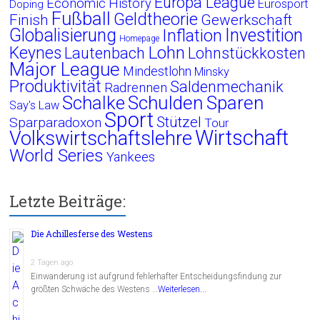
Europa League
Economic History
Eurosport
Doping
Fußball
Geldtheorie
Finish
Gewerkschaft
Globalisierung
Investition
Inflation
Homepage
Lohn
Keynes
Lautenbach
Lohnstückkosten
Major League
Mindestlohn
Minsky
Produktivität
Saldenmechanik
Radrennen
Schalke
Schulden
Sparen
Say's Law
Sport
Stützel
Sparparadoxon
Tour
Wirtschaft
Volkswirtschaftslehre
World Series
Yankees
Letzte Beiträge:
Die Achillesferse des Westens
2 Tagen ago
Einwanderung ist aufgrund fehlerhafter Entscheidungsfindung zur
größten Schwäche des Westens …
Weiterlesen...