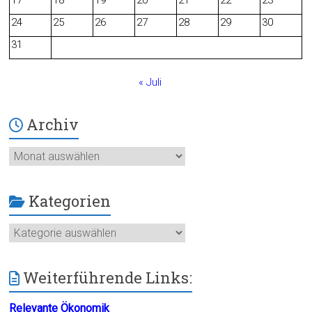
17
18
19
20
21
22
23
24
25
26
27
28
29
30
k
31
« Juli
Archiv
Archiv
Kategorien
Kategorien
Weiterführende Links:
Relevante Ökonomik