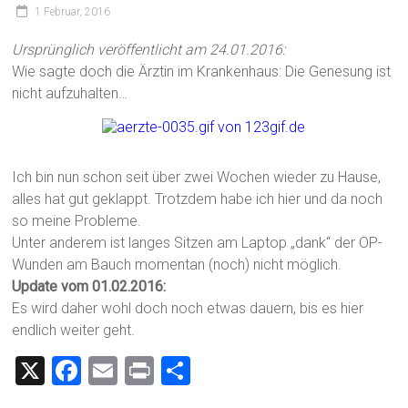
1 Februar, 2016
Ursprünglich veröffentlicht am 24.01.2016:
Wie sagte doch die Ärztin im Krankenhaus: Die Genesung ist
nicht aufzuhalten…
Ich bin nun schon seit über zwei Wochen wieder zu Hause,
alles hat gut geklappt. Trotzdem habe ich hier und da noch
so meine Probleme.
Unter anderem ist langes Sitzen am Laptop „dank“ der OP-
Wunden am Bauch momentan (noch) nicht möglich.
Update vom 01.02.2016:
Es wird daher wohl doch noch etwas dauern, bis es hier
endlich weiter geht.
X
F
E
Pr
T
a
m
in
eil