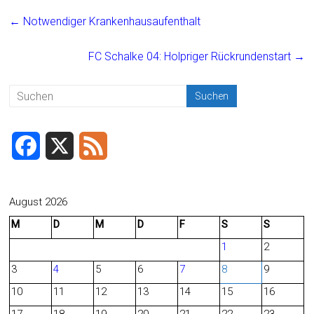
ce
ai
t
e
←
Notwendiger Krankenhausaufenthalt
b
l
n
o
FC Schalke 04: Holpriger Rückrundenstart
→
ok
F
X
F
a
e
c
e
August 2026
M
D
M
D
F
S
S
e
d
1
2
b
3
4
5
6
7
8
9
o
10
11
12
13
14
15
16
o