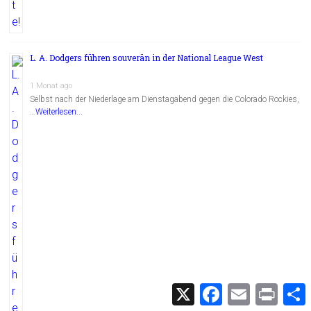
L. A. Dodgers führen souverän in der National League West
1 Monat ago
Selbst nach der Niederlage am Dienstagabend gegen die Colorado Rockies,
…
Weiterlesen...
X
F
E
P
a
m
r
c
a
i
i