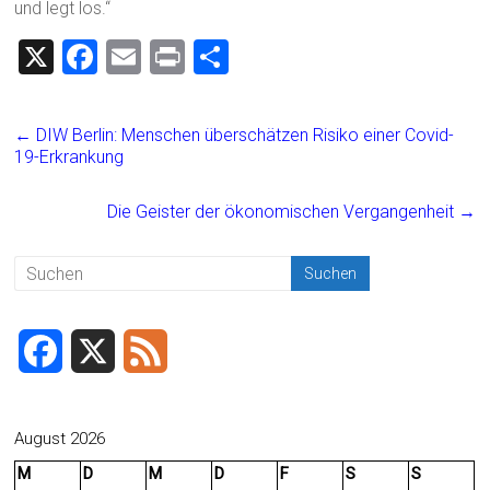
und legt los.“
X
F
E
Pr
T
a
m
in
eil
ce
ai
t
e
←
DIW Berlin: Menschen überschätzen Risiko einer Covid-
b
l
n
19-Erkrankung
o
Die Geister der ökonomischen Vergangenheit
→
ok
F
X
F
a
e
c
e
August 2026
M
D
M
D
F
S
S
e
d