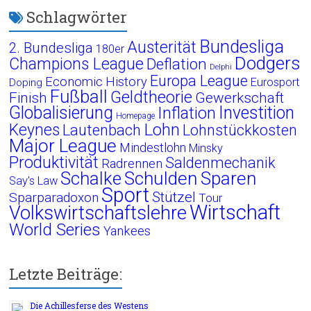
Schlagwörter
Bundesliga
Austerität
2. Bundesliga
180er
Dodgers
Champions League
Deflation
Delphi
Europa League
Economic History
Eurosport
Doping
Fußball
Geldtheorie
Finish
Gewerkschaft
Globalisierung
Investition
Inflation
Homepage
Lohn
Keynes
Lautenbach
Lohnstückkosten
Major League
Mindestlohn
Minsky
Produktivität
Saldenmechanik
Radrennen
Schalke
Schulden
Sparen
Say's Law
Sport
Stützel
Sparparadoxon
Tour
Wirtschaft
Volkswirtschaftslehre
World Series
Yankees
Letzte Beiträge:
Die Achillesferse des Westens