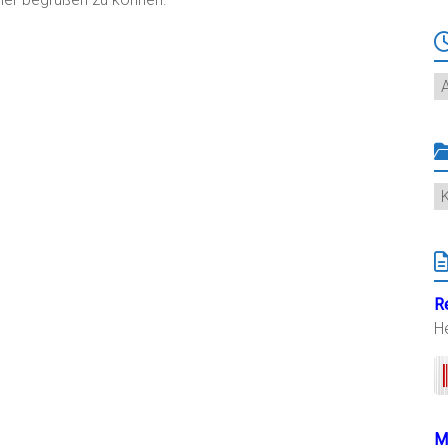
Ar
K
R
H
M