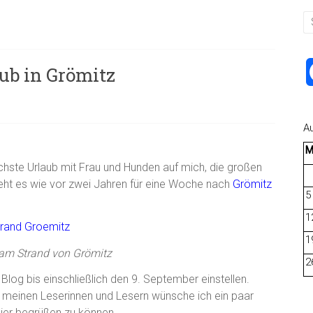
ub in Grömitz
A
chste Urlaub mit Frau und Hunden auf mich, die großen
eht es wie vor zwei Jahren für eine Woche nach
Grömitz
5
1
1
am Strand von Grömitz
2
log bis einschließlich den 9. September einstellen.
n meinen Leserinnen und Lesern wünsche ich ein paar
ier begrüßen zu können.