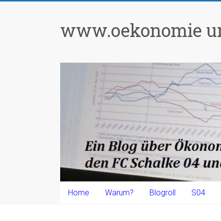
Zum
Inhalt
www.oekonomie un
springen
Home
Warum?
Blogroll
S04