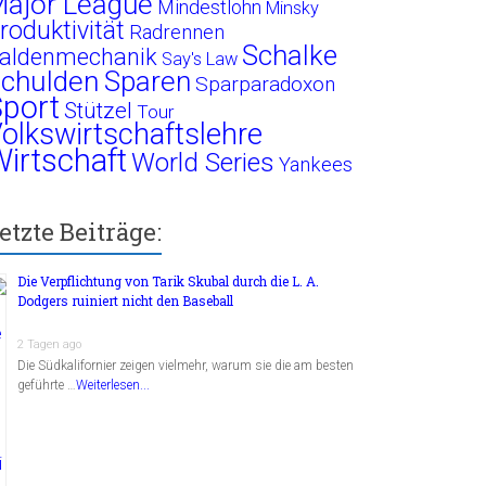
ajor League
Mindestlohn
Minsky
roduktivität
Radrennen
Schalke
aldenmechanik
Say's Law
chulden
Sparen
Sparparadoxon
port
Stützel
Tour
olkswirtschaftslehre
irtschaft
World Series
Yankees
etzte Beiträge:
Die Verpflichtung von Tarik Skubal durch die L. A.
Dodgers ruiniert nicht den Baseball
2 Tagen ago
Die Südkalifornier zeigen vielmehr, warum sie die am besten
geführte …
Weiterlesen...