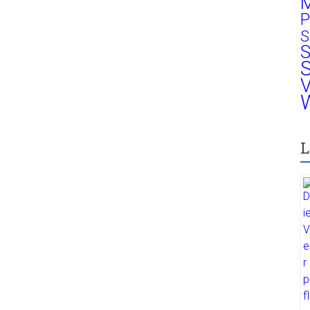
M
P
S
S
S
V
W
L