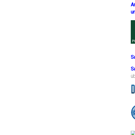
A
u
S
S
ü