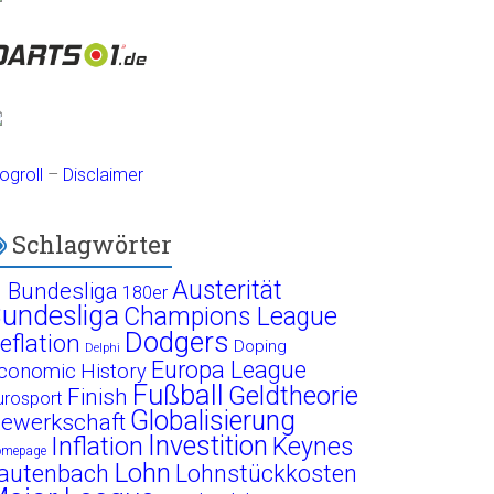
ogroll
–
Disclaimer
Schlagwörter
Austerität
. Bundesliga
180er
undesliga
Champions League
Dodgers
eflation
Doping
Delphi
Europa League
conomic History
Fußball
Geldtheorie
Finish
urosport
Globalisierung
ewerkschaft
Investition
Inflation
Keynes
omepage
Lohn
autenbach
Lohnstückkosten