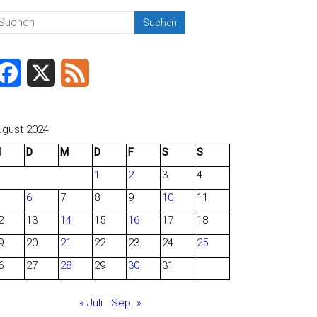
F
X
F
a
e
c
e
ugust 2024
M
D
M
D
F
S
S
e
d
1
2
3
4
b
6
7
8
9
10
11
o
2
13
14
15
16
17
18
o
9
20
21
22
23
24
25
6
27
28
29
30
31
k
« Juli
Sep. »