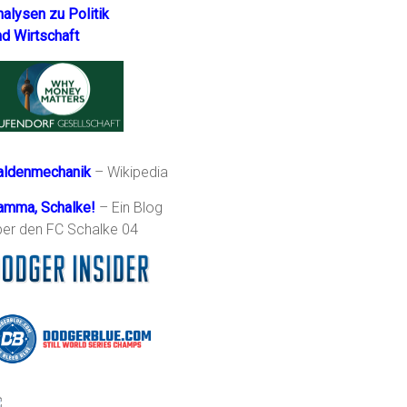
nalysen zu Politik
nd Wirtschaft
aldenmechanik
– Wikipedia
amma, Schalke!
– Ein Blog
ber den FC Schalke 04