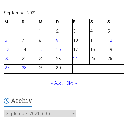
a
e
c
e
September 2021
M
D
M
D
F
S
S
e
d
1
2
3
4
5
b
6
7
8
9
10
11
12
o
13
14
15
16
17
18
19
o
20
21
22
23
24
25
26
27
28
29
30
k
« Aug.
Okt. »
Archiv
Archiv