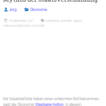
Jörg
Ökonomie
15 September, 2021
Geldtheorie
,
Schulden
,
Sparen
,
Volkswirtschaftslehre
,
Wirtschaft
‎Die Staatsdefizite haben einen schlechten Ruf bekommen,
sagt die Ökonomin
Stephanie Kelton
. In diesem