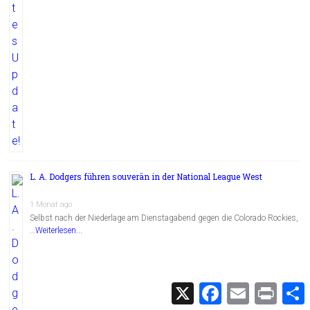
L. A. Dodgers führen souverän in der National League West
1 Monat ago
Selbst nach der Niederlage am Dienstagabend gegen die Colorado Rockies,
…
Weiterlesen...
X
F
E
P
a
m
r
c
a
i
i