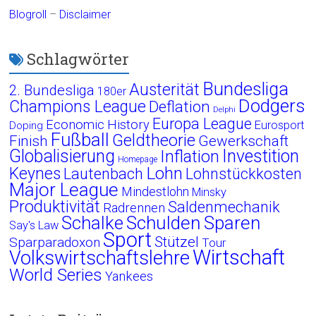
Blogroll
–
Disclaimer
Schlagwörter
Bundesliga
Austerität
2. Bundesliga
180er
Dodgers
Champions League
Deflation
Delphi
Europa League
Economic History
Eurosport
Doping
Fußball
Geldtheorie
Finish
Gewerkschaft
Globalisierung
Investition
Inflation
Homepage
Lohn
Keynes
Lautenbach
Lohnstückkosten
Major League
Mindestlohn
Minsky
Produktivität
Saldenmechanik
Radrennen
Schalke
Schulden
Sparen
Say's Law
Sport
Stützel
Sparparadoxon
Tour
Wirtschaft
Volkswirtschaftslehre
World Series
Yankees