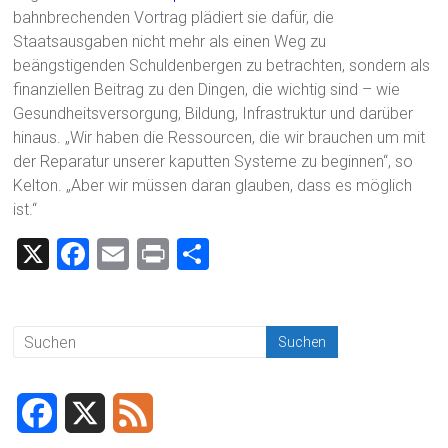
bahnbrechenden Vortrag plädiert sie dafür, die
Staatsausgaben nicht mehr als einen Weg zu
beängstigenden Schuldenbergen zu betrachten, sondern als
finanziellen Beitrag zu den Dingen, die wichtig sind – wie
Gesundheitsversorgung, Bildung, Infrastruktur und darüber
hinaus. „Wir haben die Ressourcen, die wir brauchen um mit
der Reparatur unserer kaputten Systeme zu beginnen“, so
Kelton. „Aber wir müssen daran glauben, dass es möglich
ist.“‎
X
F
E
Pr
T
a
m
in
eil
ce
ai
t
e
b
l
n
o
ok
F
X
F