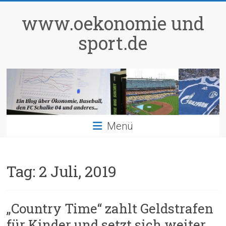
Zum
Inhalt
www.oekonomie und
springen
sport.de
Menü
Tag:
2 Juli, 2019
„Country Time“ zahlt Geldstrafen
für Kinder und setzt sich weiter