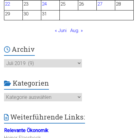
o
22
23
24
25
26
27
28
29
30
31
k
« Juni
Aug. »
Archiv
Archiv
Kategorien
Kategorien
Weiterführende Links:
Relevante Ökonomik
Heiner Flassbeck