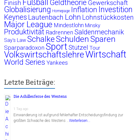
Fußball
Geldtheorie
Finish
Gewerkschaft
Globalisierung
Investition
Inflation
Homepage
Lohn
Keynes
Lautenbach
Lohnstückkosten
Major League
Mindestlohn
Minsky
Produktivität
Saldenmechanik
Radrennen
Schalke
Schulden
Sparen
Say's Law
Sport
Stützel
Sparparadoxon
Tour
Wirtschaft
Volkswirtschaftslehre
World Series
Yankees
Letzte Beiträge:
Die Achillesferse des Westens
1 Tag ago
Einwanderung ist aufgrund fehlerhafter Entscheidungsfindung zur
größten Schwäche des Westens …
Weiterlesen...