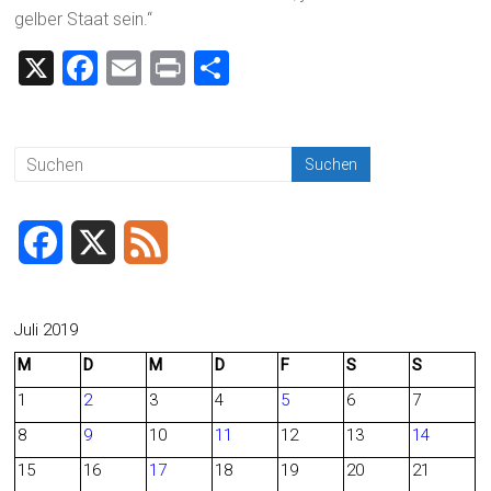
gelber Staat sein.“
X
F
E
Pr
T
a
m
in
eil
ce
ai
t
e
b
l
n
o
ok
F
X
F
a
e
c
e
Juli 2019
M
D
M
D
F
S
S
e
d
1
2
3
4
5
6
7
b
8
9
10
11
12
13
14
o
15
16
17
18
19
20
21