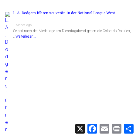
L. A. Dodgers führen souverän in der National League West
1 Monat ago
Selbst nach der Niederlage am Dienstagabend gegen die Colorado Rockies,
…
Weiterlesen...
X
F
E
P
a
m
r
c
a
i
i