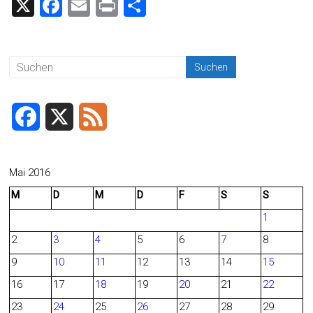
X
F
E
Pr
T
a
m
in
eil
ce
ai
t
e
b
l
n
o
ok
F
X
F
a
e
c
e
Mai 2016
M
D
M
D
F
S
S
e
d
1
b
2
3
4
5
6
7
8
o
9
10
11
12
13
14
15
o
16
17
18
19
20
21
22
23
24
25
26
27
28
29
k