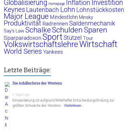
Globalisierung
Investition
Inflation
Homepage
Lohn
Keynes
Lautenbach
Lohnstückkosten
Major League
Mindestlohn
Minsky
Produktivität
Saldenmechanik
Radrennen
Schalke
Schulden
Sparen
Say's Law
Sport
Stützel
Sparparadoxon
Tour
Wirtschaft
Volkswirtschaftslehre
World Series
Yankees
Letzte Beiträge:
Die Achillesferse des Westens
2 Tagen ago
Einwanderung ist aufgrund fehlerhafter Entscheidungsfindung zur
größten Schwäche des Westens …
Weiterlesen...