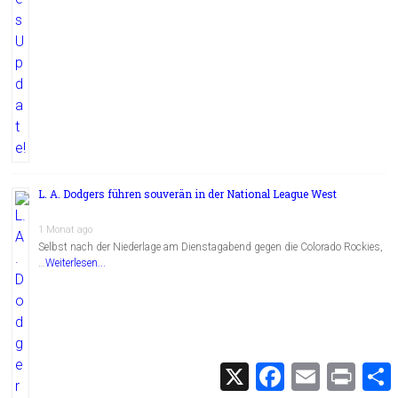
L. A. Dodgers führen souverän in der National League West
1 Monat ago
Selbst nach der Niederlage am Dienstagabend gegen die Colorado Rockies,
…
Weiterlesen...
X
F
E
P
a
m
r
c
a
i
i