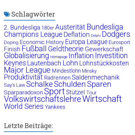
Schlagwörter
Bundesliga
Austerität
2. Bundesliga
180er
Dodgers
Champions League
Deflation
Delphi
Europa League
Economic History
Eurosport
Doping
Fußball
Geldtheorie
Finish
Gewerkschaft
Globalisierung
Investition
Inflation
Homepage
Lohn
Keynes
Lautenbach
Lohnstückkosten
Major League
Mindestlohn
Minsky
Produktivität
Saldenmechanik
Radrennen
Schalke
Schulden
Sparen
Say's Law
Sport
Stützel
Sparparadoxon
Tour
Wirtschaft
Volkswirtschaftslehre
World Series
Yankees
Letzte Beiträge: