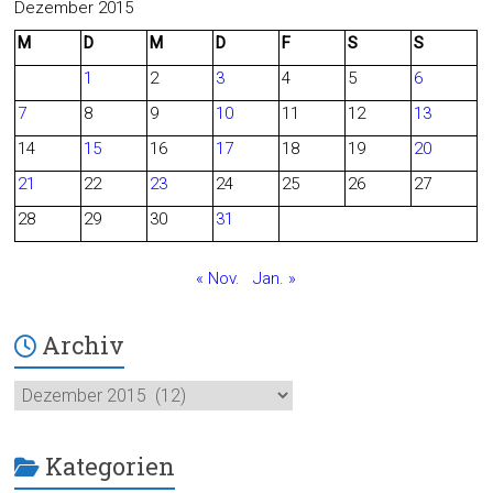
c
e
Dezember 2015
M
D
M
D
F
S
S
e
d
1
2
3
4
5
6
b
7
8
9
10
11
12
13
o
14
15
16
17
18
19
20
o
21
22
23
24
25
26
27
28
29
30
31
k
« Nov.
Jan. »
Archiv
Archiv
Kategorien