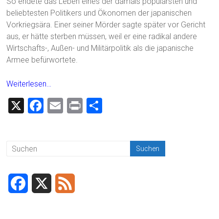
So endete das Leben eines der damals populärsten und
beliebtesten Politikers und Ökonomen der japanischen
Vorkriegsära. Einer seiner Mörder sagte später vor Gericht
aus, er hätte sterben müssen, weil er eine radikal andere
Wirtschafts-, Außen- und Militärpolitik als die japanische
Armee befürwortete.
Weiterlesen…
X
F
E
Pr
T
a
m
in
eil
ce
ai
t
e
b
l
n
o
ok
F
X
F
a
e