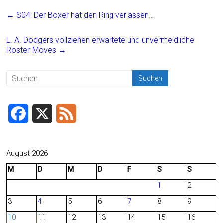
ce
ai
t
e
←
S04: Der Boxer hat den Ring verlassen…
b
l
n
o
L. A. Dodgers vollziehen erwartete und unvermeidliche
Roster-Moves
→
ok
F
X
F
a
e
c
e
August 2026
M
D
M
D
F
S
S
e
d
1
2
b
3
4
5
6
7
8
9
o
10
11
12
13
14
15
16