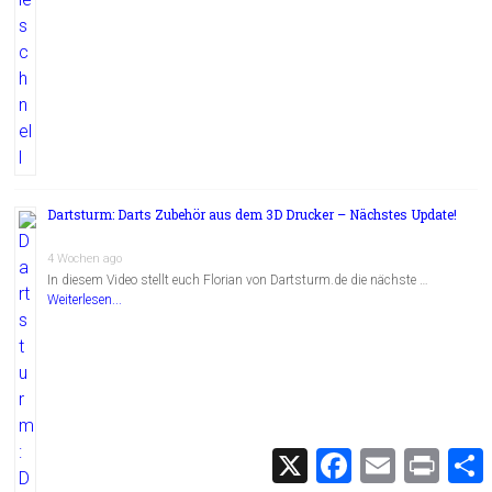
Dartsturm: Darts Zubehör aus dem 3D Drucker – Nächstes Update!
4 Wochen ago
In diesem Video stellt euch Florian von Dartsturm.de die nächste …
Weiterlesen...
X
F
E
P
a
m
r
c
a
i
i