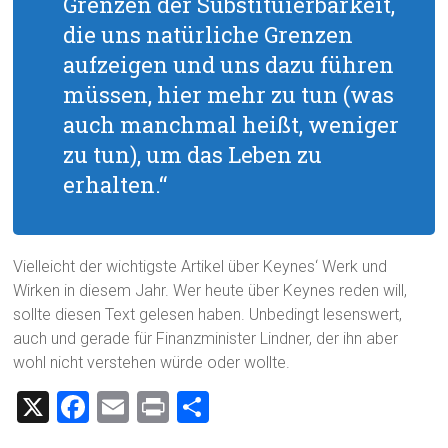
Grenzen der Substituierbarkeit,
die uns natürliche Grenzen
aufzeigen und uns dazu führen
müssen, hier mehr zu tun (was
auch manchmal heißt, weniger
zu tun), um das Leben zu
erhalten.“
Vielleicht der wichtigste Artikel über Keynes‘ Werk und
Wirken in diesem Jahr. Wer heute über Keynes reden will,
sollte diesen Text gelesen haben. Unbedingt lesenswert,
auch und gerade für Finanzminister Lindner, der ihn aber
wohl nicht verstehen würde oder wollte.
X
F
E
Pr
T
a
m
in
eil