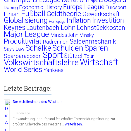
Delphi
Europa League
Economic History
Eurosport
Doping
Fußball
Geldtheorie
Finish
Gewerkschaft
Globalisierung
Investition
Inflation
Homepage
Lohn
Keynes
Lautenbach
Lohnstückkosten
Major League
Mindestlohn
Minsky
Produktivität
Saldenmechanik
Radrennen
Schalke
Schulden
Sparen
Say's Law
Sport
Stützel
Sparparadoxon
Tour
Wirtschaft
Volkswirtschaftslehre
World Series
Yankees
Letzte Beiträge:
Die Achillesferse des Westens
3 Tagen ago
Einwanderung ist aufgrund fehlerhafter Entscheidungsfindung zur
größten Schwäche des Westens …
Weiterlesen...