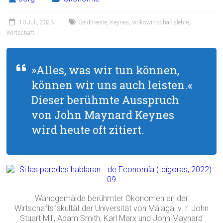
10 Juli, 2023
Geldtheorie
,
Keynes
,
Volkswirtschaftslehre
,
Wirtschaft
»Alles, was wir tun können,
können wir uns auch leisten.«
Dieser berühmte Ausspruch
von John Maynard Keynes
wird heute oft zitiert.
Wandgemälde berühmter Ökonomen an der
Wirtschaftsfakultät der Universität von Málaga, v. r. John
Stuart Mill, Adam Smith, Karl Marx und John Maynard