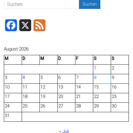
F
X
F
a
e
c
e
August 2026
M
D
M
D
F
S
S
e
d
1
2
b
3
4
5
6
7
8
9
o
10
11
12
13
14
15
16
o
17
18
19
20
21
22
23
24
25
26
27
28
29
30
k
31
« Juli