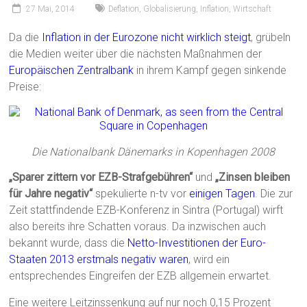
27 Mai, 2014
Deflation
,
Globalisierung
,
Inflation
,
Wirtschaft
Da die
Inflation in der Eurozone nicht wirklich steigt
, grübeln
die Medien weiter über die nächsten Maßnahmen der
Europäischen Zentralbank
in ihrem Kampf gegen sinkende
Preise:
Die Nationalbank Dänemarks in Kopenhagen 2008
„Sparer zittern vor EZB-Strafgebühren“
und
„Zinsen bleiben
für Jahre negativ“
spekulierte n-tv vor
einigen Tagen
. Die zur
Zeit stattfindende EZB-Konferenz in Sintra (Portugal) wirft
also bereits ihre Schatten voraus. Da inzwischen auch
bekannt wurde, dass die
Netto-Investitionen der Euro-
Staaten 2013 erstmals negativ waren
, wird ein
entsprechendes Eingreifen der EZB allgemein erwartet.
Eine weitere Leitzinssenkung auf nur noch 0,15 Prozent