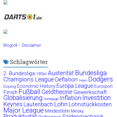
Blogroll
–
Disclaimer
Schlagwörter
Bundesliga
Austerität
2. Bundesliga
180er
Dodgers
Champions League
Deflation
Delphi
Europa League
Economic History
Eurosport
Doping
Fußball
Geldtheorie
Finish
Gewerkschaft
Globalisierung
Investition
Inflation
Homepage
Lohn
Keynes
Lautenbach
Lohnstückkosten
Major League
Mindestlohn
Minsky
Produktivität
Saldenmechanik
Radrennen