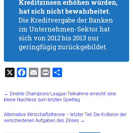
Kreditzinsen erhöhen würden,
hat sich nicht bewahrheitet.
Die Kreditvergabe der Banken
im Unternehmen-Sektor hat
sich von 2012 bis 2013 nur
geringfügig zurückgebildet.
X
F
E
Pr
T
a
m
in
eil
ce
ai
t
e
←
Direkte Champions-League-Teilnahme erreicht: eine
b
l
n
kleine Nachlese zum letzten Spieltag
o
Alternative Wirtschaftstheorie – letzter Teil: Die Kollision der
ok
verschiedenen Aufgaben des Zinses
→