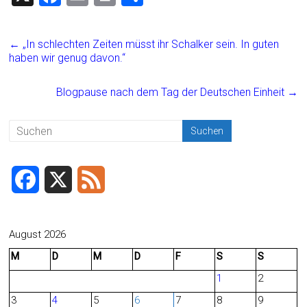
a
m
in
eil
ce
ai
t
e
←
„In schlechten Zeiten müsst ihr Schalker sein. In guten
b
l
n
haben wir genug davon.“
o
Blogpause nach dem Tag der Deutschen Einheit
→
ok
F
X
F
a
e
c
e
August 2026
M
D
M
D
F
S
S
e
d
1
2
b
3
4
5
6
7
8
9