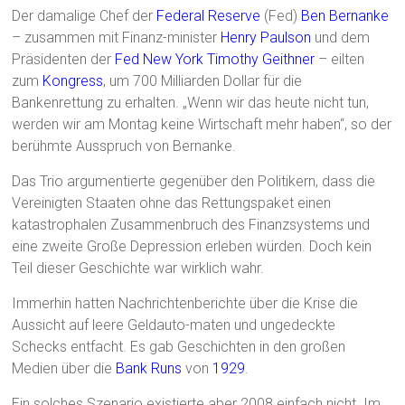
Der damalige Chef der
Federal Reserve
(Fed)
Ben Bernanke
– zusammen mit Finanz-minister
Henry Paulson
und dem
Präsidenten der
Fed New York
Timothy Geithner
– eilten
zum
Kongress
, um 700 Milliarden Dollar für die
Bankenrettung zu erhalten. „Wenn wir das heute nicht tun,
werden wir am Montag keine Wirtschaft mehr haben“, so der
berühmte Ausspruch von Bernanke.
Das Trio argumentierte gegenüber den Politikern, dass die
Vereinigten Staaten ohne das Rettungspaket einen
katastrophalen Zusammenbruch des Finanzsystems und
eine zweite Große Depression erleben würden. Doch kein
Teil dieser Geschichte war wirklich wahr.
Immerhin hatten Nachrichtenberichte über die Krise die
Aussicht auf leere Geldauto-maten und ungedeckte
Schecks entfacht. Es gab Geschichten in den großen
Medien über die
Bank Runs
von
1929
.
Ein solches Szenario existierte aber 2008 einfach nicht. Im