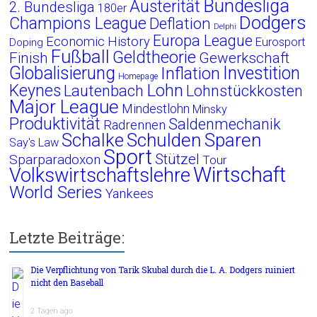
Bundesliga
Austerität
2. Bundesliga
180er
Dodgers
Champions League
Deflation
Delphi
Europa League
Economic History
Eurosport
Doping
Fußball
Geldtheorie
Finish
Gewerkschaft
Globalisierung
Investition
Inflation
Homepage
Lohn
Keynes
Lautenbach
Lohnstückkosten
Major League
Mindestlohn
Minsky
Produktivität
Saldenmechanik
Radrennen
Schalke
Schulden
Sparen
Say's Law
Sport
Stützel
Sparparadoxon
Tour
Wirtschaft
Volkswirtschaftslehre
World Series
Yankees
Letzte Beiträge:
Die Verpflichtung von Tarik Skubal durch die L. A. Dodgers ruiniert
nicht den Baseball
2 Tagen ago