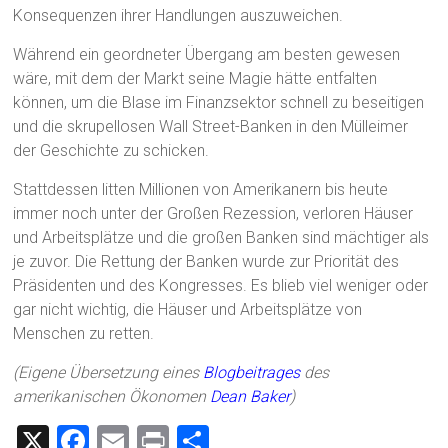
Konsequenzen ihrer Handlungen auszuweichen.
Während ein geordneter Übergang am besten gewesen
wäre, mit dem der Markt seine Magie hätte entfalten
können, um die Blase im Finanzsektor schnell zu beseitigen
und die skrupellosen Wall Street-Banken in den Mülleimer
der Geschichte zu schicken.
Stattdessen litten Millionen von Amerikanern bis heute
immer noch unter der Großen Rezession, verloren Häuser
und Arbeitsplätze und die großen Banken sind mächtiger als
je zuvor. Die Rettung der Banken wurde zur Priorität des
Präsidenten und des Kongresses. Es blieb viel weniger oder
gar nicht wichtig, die Häuser und Arbeitsplätze von
Menschen zu retten.
(Eigene Übersetzung eines
Blogbeitrages
des
amerikanischen Ökonomen
Dean Baker
)
X
F
E
Pr
T