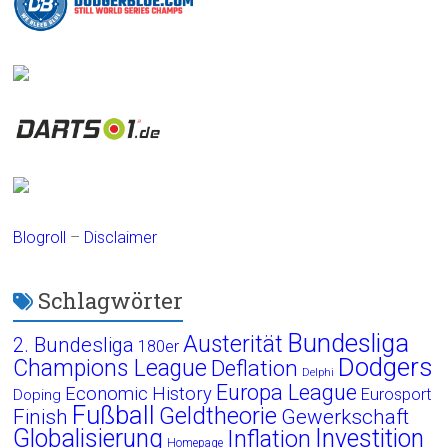
Blogroll
–
Disclaimer
Schlagwörter
Bundesliga
Austerität
2. Bundesliga
180er
Dodgers
Champions League
Deflation
Delphi
Europa League
Economic History
Eurosport
Doping
Fußball
Geldtheorie
Finish
Gewerkschaft
Globalisierung
Investition
Inflation
Homepage