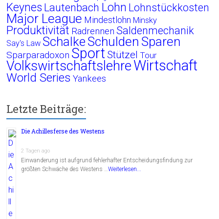
Lohn
Keynes
Lautenbach
Lohnstückkosten
Major League
Mindestlohn
Minsky
Produktivität
Saldenmechanik
Radrennen
Schalke
Schulden
Sparen
Say's Law
Sport
Stützel
Sparparadoxon
Tour
Wirtschaft
Volkswirtschaftslehre
World Series
Yankees
Letzte Beiträge:
Die Achillesferse des Westens
2 Tagen ago
Einwanderung ist aufgrund fehlerhafter Entscheidungsfindung zur
größten Schwäche des Westens …
Weiterlesen...