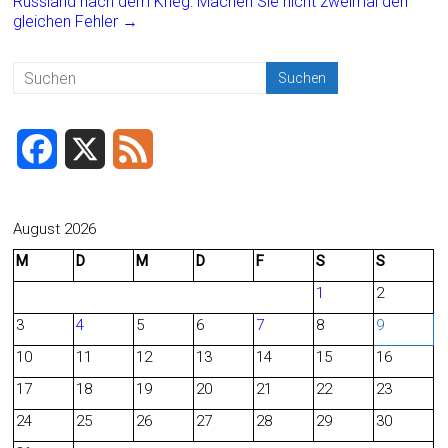
ok
Russland nach dem Krieg: Machen Sie nicht zweimal den
gleichen Fehler
→
F
X
F
a
e
c
e
August 2026
M
D
M
D
F
S
S
e
d
1
2
b
3
4
5
6
7
8
9
o
10
11
12
13
14
15
16
o
17
18
19
20
21
22
23
24
25
26
27
28
29
30
k