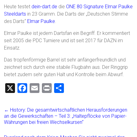
Heute testet
dein-dart.de
die
ONE 80 Signature Elmar Paulke
Steeldarts
in 23 Gramm. Die Darts der „Deutschen Stimme
des Darts“
Elmar Paulke
.
Elmar Paulke ist jedem Dartsfan ein Begriff. Er kommentiert
seit 2005 die PDC Turniere und ist seit 2017 für DAZN im
Einsatz.
Das tropfenförmige Barrel ist sehr anfängerfreundlich und
zeichnet sich durch eine stabile Flugbahn aus. Der Ringgrip
bietet zudem sehr guten Halt und Kontrolle beim Abwurf.
X
F
E
Pr
T
a
m
in
eil
ce
ai
t
e
←
History: Die gesamtwirtschaftlichen Herausforderungen
b
l
n
an die Gewerkschaften – Teil 3: „Haltepflöcke von Papier-
Währungen bei freien Wechselkursen“
o