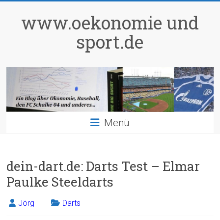
Zum
Inhalt
www.oekonomie und
springen
sport.de
Menü
dein-dart.de: Darts Test – Elmar
Paulke Steeldarts
Jörg
Darts