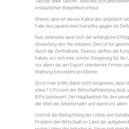
Tasche, linke Tasche“, welches sich anscheinen
erstaunlichen Beliebtheit erfreut.
Warum aber ist dieses Kalkül des angeblich rat
Falle des japanischen Kampfes gegen die Defl
Nun, einerseits lässt sich der anfängliche Erfo
Abwertung des Yen erklären. Dies ist für gew
durch die Zentralbank. Ebenso dürften die Ko
haben, wo sich eine solche Steigerung für di
vor allem die am Export orientierten Firmen s
Währung besonders profitieren.
Doch man sollte dabei nicht vergessen, dass d
etwa 15 Prozent der Wirtschaftsleistung liegt,
BIPs beisteuert. Der Hauptantrieb für den priva
der Welt der Arbeitsmarkt und damit vor allem 
Und mit der Betrachtung der Löhne und Gehält
Problem der Wirtschaft im Land der aufgehende
realen Löhne der Industrie in Japan seit dem