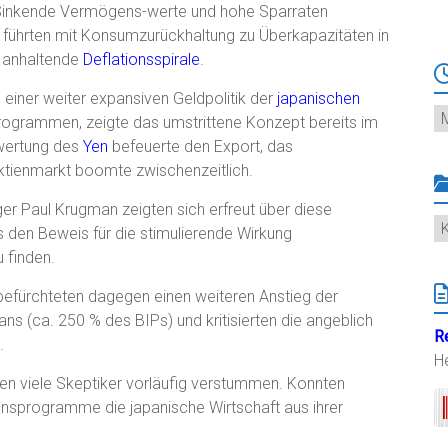
 Sinkende Vermögens-werte und hohe Sparraten
führten mit Konsumzurückhaltung zu Überkapazitäten in
e anhaltende
Deflationsspirale
.
 einer weiter expansiven Geldpolitik der
japanischen
Ar
programmen, zeigte das umstrittene Konzept bereits im
bwertung des
Yen
befeuerte den Export, das
tienmarkt boomte zwischenzeitlich.
r Paul Krugman zeigten sich erfreut über diese
K
 den Beweis für die stimulierende Wirkung
 finden.
befürchteten dagegen einen weiteren Anstieg der
s (ca. 250 % des BIPs) und kritisierten die angeblich
R
.
H
ßen viele Skeptiker vorläufig verstummen. Konnten
ionsprogramme die japanische Wirtschaft aus ihrer