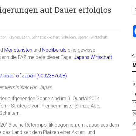
gerungen auf Dauer erfolglos
ation
,
Keynes
,
Lohn
,
Lohnstückkosten
,
Schulden
,
Sparen
,
Wirtschaft
nd
Monetaristen
und
Neoliberale
eine gewisse
A
 denn die FAZ meldete dieser Tage:
Japans Wirtschaft
3
remierminister von Japan
1
d der aufgehenden Sonne sind im 3. Quartal 2014
1
form-Strategie von Premierminister Shinzo Abe,
Scheitern.
2
3
ng 2013 seine Reformpolitik begonnen, um Japan aus dem
e das Land seit dem Platzen einer Aktien- und