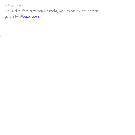
4 Tagen ago
Die Südkalifornier zeigen vielmehr, warum sie die am besten
geführte …
Weiterlesen...