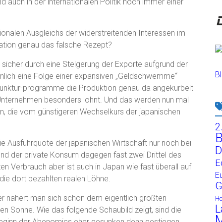
d auch in der internationalen Politik noch immer einer
ionalen Ausgleichs der widerstreitenden Interessen im
ation genau das falsche Rezept?
lg sicher durch eine Steigerung der Exporte aufgrund der
Bl
öhnlich eine Folge einer expansiven „Geldschwemme“
njunktur-programme die Produktion genau da angekurbelt
e Unternehmen besonders lohnt. Und das werden nun mal
ein, die vom günstigeren Wechselkurs der japanischen
2
B
ie Ausfuhrquote der japanischen Wirtschaft nur noch bei
D
 und der private Konsum dagegen fast zwei Drittel des
E
ten Verbrauch aber ist auch in Japan wie fast überall auf
E
die dort bezahlten realen Löhne.
G
er nähert man sich schon dem eigentlich größten
H
L
n Sonne. Wie das folgende Schaubild zeigt, sind die
M
 Beginn der Abenomics eher gesunken denn gestiegen,