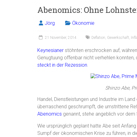
Abenomics: Ohne Lohnstei
Jörg
Ökonomie
21 November, 2014
Deflation
,
Gewerkschaft
,
Infl
Keynesianer
stöhnten erschrocken auf, währe
Genugtuung offenbar nicht verhehlen konnten,
steckt in der Rezession
.
Shinzo Abe, P
Handel, Dienstleistungen und Industrie im Lan
überraschend geschrumpft, die umstrittene Re
Abenomics
genannt, stehe angeblich vor dem 
Wie ursprünglich geplant hatte Abe seit Anfa
Sumpf der ökonomischen Krise zu führen, in di