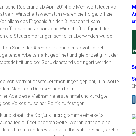
japanische Regierung ab April 2014 die Mehrwertsteuer von
M
gativem Wirtschaftswachstum waren die Folge, offiziell
A
Vor allem das Ergebnis für den 3. Abschnitt kam
u
hofft, dass die Japanische Wirtschaft aufgrund der
ben die Steuererhöhungen schneller überwinden würde.
 dritten Säule der Abenomics, mit der sowohl durch
rt geltende Arbeitsmarkt geöffnet und gleichzeitig mit der
atsdefizit und der Schuldenstand verringert werden
S
S
nde von Verbrauchssteuererhöhungen geplant, u. a. sollte
ü
erden. Nach den Rückschlägen beim
mier Abe diese Maßnahme erst einmal und kündigte
es Volkes zu seiner Politik zu festigen.
k und staatliche Konjunkturprogramme einerseits,
shaltes auf der anderen Seite. Woran erinnert eine
 das ist nichts anderes als das altbewährte Spiel „Rechte