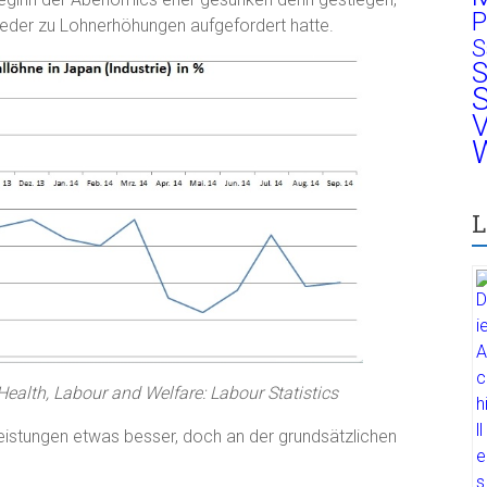
P
der zu Lohnerhöhungen aufgefordert hatte.
S
S
S
V
W
L
Health, Labour and Welfare: Labour Statistics
leistungen etwas besser, doch an der grundsätzlichen