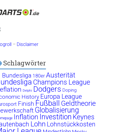
ogroll
–
Disclaimer
Schlagwörter
Austerität
. Bundesliga
180er
undesliga
Champions League
Dodgers
eflation
Doping
Delphi
Europa League
conomic History
Fußball
Geldtheorie
Finish
urosport
Globalisierung
ewerkschaft
Investition
Inflation
Keynes
omepage
Lohn
autenbach
Lohnstückkosten
ajor League
Mindestlohn
Minsky