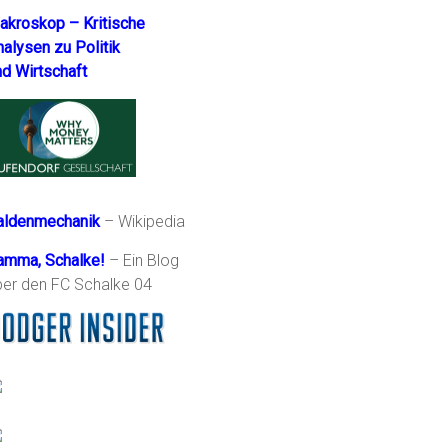
akroskop – Kritische
nalysen zu Politik
nd Wirtschaft
aldenmechanik
– Wikipedia
amma, Schalke!
– Ein Blog
ber den FC Schalke 04