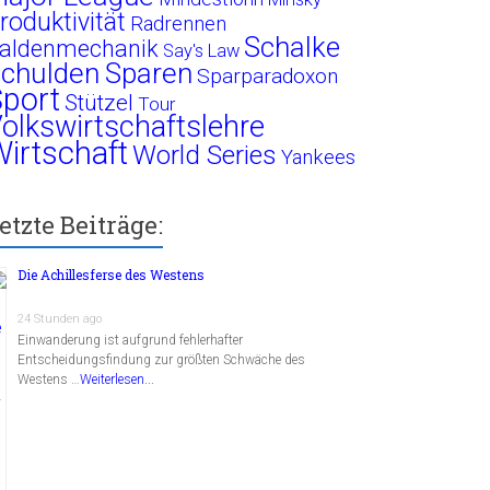
roduktivität
Radrennen
Schalke
aldenmechanik
Say's Law
chulden
Sparen
Sparparadoxon
port
Stützel
Tour
olkswirtschaftslehre
irtschaft
World Series
Yankees
etzte Beiträge:
Die Achillesferse des Westens
24 Stunden ago
Einwanderung ist aufgrund fehlerhafter
Entscheidungsfindung zur größten Schwäche des
Westens …
Weiterlesen...