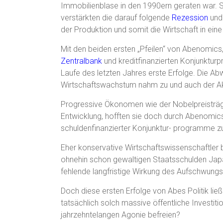
Immobilienblase in den 1990ern geraten war.
verstärkten die darauf folgende
Rezession
und 
der Produktion und somit die Wirtschaft in ein
Mit den beiden ersten „Pfeilen“ von Abenomics,
Zentralbank
und kreditfinanzierten Konjunktur
Laufe des letzten Jahres erste Erfolge. Die A
Wirtschaftswachstum nahm zu und auch der Ak
Progressive Ökonomen wie der Nobelpreisträge
Entwicklung, hofften sie doch durch Abenomics
schuldenfinanzierter Konjunktur- programme zu
Eher konservative Wirtschaftswissenschaftler 
ohnehin schon gewaltigen Staatsschulden Japan
fehlende langfristige Wirkung des Aufschwungs
Doch diese ersten Erfolge von Abes Politik lie
tatsächlich solch massive öffentliche Investit
jahrzehntelangen Agonie befreien?