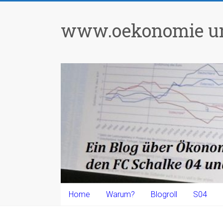
Zum
Inhalt
www.oekonomie un
springen
Home
Warum?
Blogroll
S04