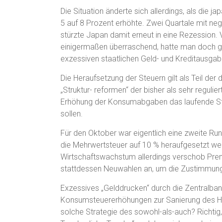
Die Situation änderte sich allerdings, als die 
5 auf 8 Prozent erhöhte. Zwei Quartale mit ne
stürzte Japan damit erneut in eine Rezession. 
einigermaßen überraschend, hatte man doch ge
exzessiven staatlichen Geld- und Kreditausga
Die Heraufsetzung der Steuern gilt als Teil der
„Struktur- reformen“ der bisher als sehr regulie
Erhöhung der Konsumabgaben das laufende Sta
sollen.
Für den Oktober war eigentlich eine zweite Ru
die Mehrwertsteuer auf 10 % heraufgesetzt w
Wirtschaftswachstum allerdings verschob Pre
stattdessen Neuwahlen an, um die Zustimmung d
Exzessives „Gelddrucken“ durch die Zentralban
Konsumsteuererhöhungen zur Sanierung des Hau
solche Strategie des sowohl-als-auch? Richtig,