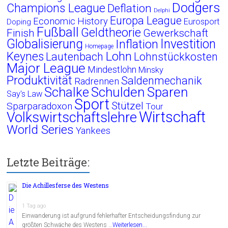
Dodgers
Champions League
Deflation
Delphi
Europa League
Economic History
Eurosport
Doping
Fußball
Geldtheorie
Finish
Gewerkschaft
Globalisierung
Investition
Inflation
Homepage
Lohn
Keynes
Lautenbach
Lohnstückkosten
Major League
Mindestlohn
Minsky
Produktivität
Saldenmechanik
Radrennen
Schalke
Schulden
Sparen
Say's Law
Sport
Stützel
Sparparadoxon
Tour
Wirtschaft
Volkswirtschaftslehre
World Series
Yankees
Letzte Beiträge:
Die Achillesferse des Westens
1 Tag ago
Einwanderung ist aufgrund fehlerhafter Entscheidungsfindung zur
größten Schwäche des Westens …
Weiterlesen...