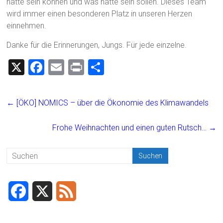
hätte sein können und was hätte sein sollen. Dieses Team
wird immer einen besonderen Platz in unseren Herzen
einnehmen.
Danke für die Erinnerungen, Jungs. Für jede einzelne.
X
F
E
Pr
T
a
m
in
eil
ce
ai
t
e
←
[ÖKO] NOMICS – über die Ökonomie des Klimawandels
b
l
n
o
Frohe Weihnachten und einen guten Rutsch…
→
ok
F
X
F
a
e