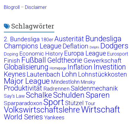
Blogroll
–
Disclaimer
Schlagwörter
Bundesliga
Austerität
2. Bundesliga
180er
Dodgers
Champions League
Deflation
Delphi
Europa League
Economic History
Eurosport
Doping
Fußball
Geldtheorie
Finish
Gewerkschaft
Globalisierung
Investition
Inflation
Homepage
Lohn
Keynes
Lautenbach
Lohnstückkosten
Major League
Mindestlohn
Minsky
Produktivität
Saldenmechanik
Radrennen
Schalke
Schulden
Sparen
Say's Law
Sport
Stützel
Sparparadoxon
Tour
Wirtschaft
Volkswirtschaftslehre
World Series
Yankees