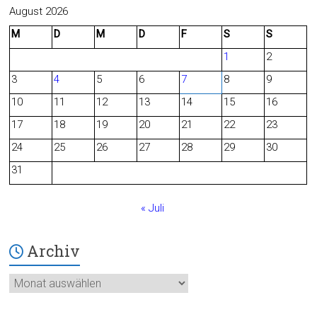
c
e
August 2026
M
D
M
D
F
S
S
e
d
1
2
b
3
4
5
6
7
8
9
o
10
11
12
13
14
15
16
o
17
18
19
20
21
22
23
24
25
26
27
28
29
30
k
31
« Juli
Archiv
Archiv