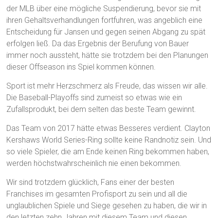
der MLB über eine mögliche Suspendierung, bevor sie mit
ihren Gehaltsverhandlungen fortfuhren, was angeblich eine
Entscheidung für Jansen und gegen seinen Abgang zu spät
erfolgen ließ. Da das Ergebnis der Berufung von Bauer
immer noch aussteht, hätte sie trotzdem bei den Planungen
dieser Offseason ins Spiel kommen können.
Sport ist mehr Herzschmerz als Freude, das wissen wir alle.
Die Baseball-Playoffs sind zumeist so etwas wie ein
Zufallsprodukt, bei dem selten das beste Team gewinnt.
Das Team von 2017 hätte etwas Besseres verdient. Clayton
Kershaws World Series-Ring sollte keine Randnotiz sein. Und
so viele Spieler, die am Ende keinen Ring bekommen haben,
werden höchstwahrscheinlich nie einen bekommen.
Wir sind trotzdem glücklich, Fans einer der besten
Franchises im gesamten Profisport zu sein und all die
unglaublichen Spiele und Siege gesehen zu haben, die wir in
den letzten zehn Jahren mit diesem Team und diesen