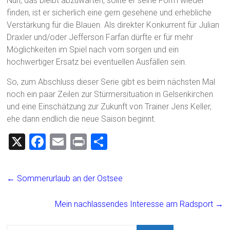
Nun, das bleibt abzuwarten, sollte er seine Form wieder
finden, ist er sicherlich eine gern gesehene und erhebliche
Verstärkung für die Blauen. Als direkter Konkurrent für Julian
Draxler und/oder Jefferson Farfan dürfte er für mehr
Möglichkeiten im Spiel nach vorn sorgen und ein
hochwertiger Ersatz bei eventuellen Ausfällen sein.
So, zum Abschluss dieser Serie gibt es beim nächsten Mal
noch ein paar Zeilen zur Stürmersituation in Gelsenkirchen
und eine Einschätzung zur Zukunft von Trainer Jens Keller,
ehe dann endlich die neue Saison beginnt.
X
F
E
Pr
T
a
m
in
eil
ce
ai
t
e
←
Sommerurlaub an der Ostsee
b
l
n
o
Mein nachlassendes Interesse am Radsport
→
ok