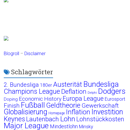
Blogroll
–
Disclaimer
Schlagwörter
Bundesliga
Austerität
2. Bundesliga
180er
Dodgers
Champions League
Deflation
Delphi
Europa League
Economic History
Eurosport
Doping
Fußball
Geldtheorie
Finish
Gewerkschaft
Globalisierung
Investition
Inflation
Homepage
Lohn
Keynes
Lautenbach
Lohnstückkosten
Major League
Mindestlohn
Minsky
Produktivität
Saldenmechanik
Radrennen