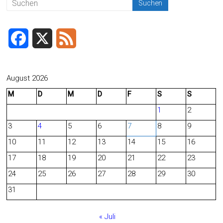
F
X
F
a
e
c
e
August 2026
M
D
M
D
F
S
S
e
d
1
2
b
3
4
5
6
7
8
9
o
10
11
12
13
14
15
16
o
17
18
19
20
21
22
23
24
25
26
27
28
29
30
k
31
« Juli