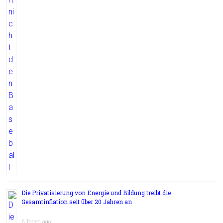
Die Privatisierung von Energie und Bildung treibt die
Gesamtinflation seit über 20 Jahren an
6 Tagen ago
Die Lebenshaltungskrise Australiens konzentriert sich auf die Güter, die die