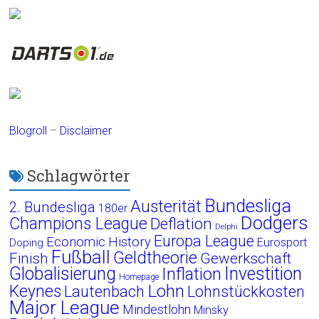
Blogroll
–
Disclaimer
Schlagwörter
Bundesliga
Austerität
2. Bundesliga
180er
Dodgers
Champions League
Deflation
Delphi
Europa League
Economic History
Eurosport
Doping
Fußball
Geldtheorie
Finish
Gewerkschaft
Globalisierung
Investition
Inflation
Homepage
Lohn
Keynes
Lautenbach
Lohnstückkosten
Major League
Mindestlohn
Minsky