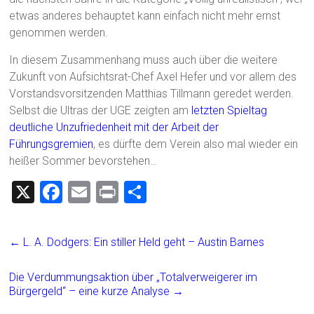
etwas anderes behauptet kann einfach nicht mehr ernst
genommen werden.
In diesem Zusammenhang muss auch über die weitere
Zukunft von Aufsichtsrat-Chef Axel Hefer und vor allem des
Vorstandsvorsitzenden Matthias Tillmann geredet werden.
Selbst die Ultras der UGE zeigten am
letzten Spieltag
deutliche Unzufriedenheit mit der Arbeit der
Führungsgremien
, es dürfte dem Verein also mal wieder ein
heißer Sommer bevorstehen…
X
F
E
Pr
T
a
m
in
eil
ce
ai
t
e
←
L. A. Dodgers: Ein stiller Held geht – Austin Barnes
b
l
n
o
Die Verdummungsaktion über „Totalverweigerer im
Bürgergeld“ – eine kurze Analyse
→
ok