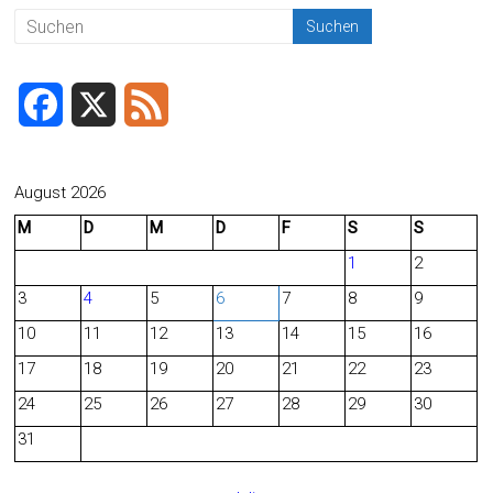
F
X
F
a
e
c
e
August 2026
M
D
M
D
F
S
S
e
d
1
2
b
3
4
5
6
7
8
9
o
10
11
12
13
14
15
16
o
17
18
19
20
21
22
23
24
25
26
27
28
29
30
k
31