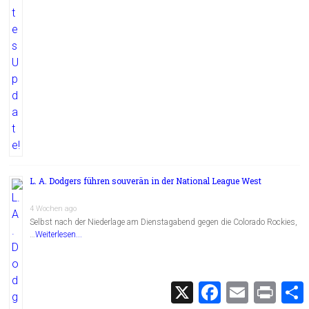
L. A. Dodgers führen souverän in der National League West
4 Wochen ago
Selbst nach der Niederlage am Dienstagabend gegen die Colorado Rockies,
…
Weiterlesen...
X
F
E
P
a
m
r
c
a
i
i