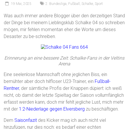
19 Mai, 2025
2. Bundesliga
,
Fußball
,
Schalke
,
Sport
Was auch immer andere Blogger über den derzeitigen Stand
der Dinge bei meinem Lieblingsklub Schalke 04 so schreiben
mögen, mir fehlen momentan eher die Worte um dieses
Desaster zu be-schreiben.
Erinnerung an eine bessere Zeit: Schalke-Fans in der Veltins
Arena
Eine seelenlose Mannschaft ohne jeglichen Biss, ein
bemühter aber doch hilfloser U23-Trainer, ein
Fußball-
Rentner
, der sämtliche Profis der Knappen düpiert: ich weiß
nicht, ob damit der letzte Spieltag der Saison vollumfänglich
erfasst werden kann, doch mir fehlt jegliche Lust, mich mehr
mit der
1:2-Niederlage gegen Elversberg
zu beschäftigen.
Dem
Saisonfazit
des Kicker mag ich auch nicht viel
hinzufügen, nur dies noch: es bedarf einer echten