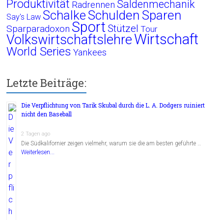
Produktivität
Saldenmechanik
Radrennen
Schalke
Schulden
Sparen
Say's Law
Sport
Stützel
Sparparadoxon
Tour
Wirtschaft
Volkswirtschaftslehre
World Series
Yankees
Letzte Beiträge:
Die Verpflichtung von Tarik Skubal durch die L. A. Dodgers ruiniert
nicht den Baseball
2 Tagen ago
Die Südkalifornier zeigen vielmehr, warum sie die am besten geführte …
Weiterlesen...