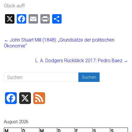
Glück auf!!
X
F
E
Pr
T
a
m
in
eil
ce
ai
t
e
←
John Stuart Mill (1848): „Grundsätze der politischen
b
l
n
Ökonomie“
o
L. A. Dodgers Rückblick 2017: Pedro Baez
→
ok
F
X
F
a
e
c
e
August 2026
M
D
M
D
F
S
S