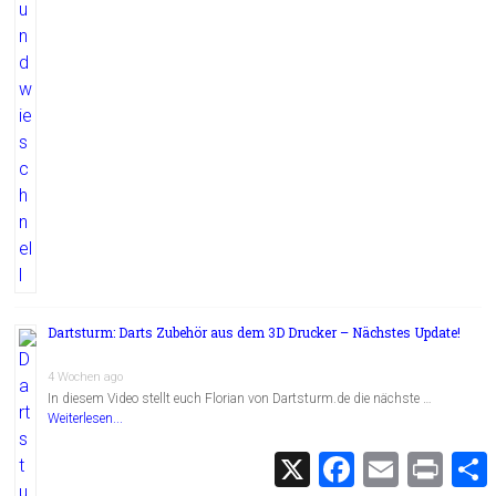
Dartsturm: Darts Zubehör aus dem 3D Drucker – Nächstes Update!
4 Wochen ago
In diesem Video stellt euch Florian von Dartsturm.de die nächste …
Weiterlesen...
X
F
E
P
a
m
r
c
a
i
i