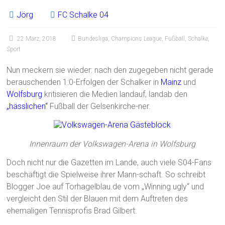
Jörg
FC Schalke 04
22 März, 2018
Bundesliga
,
Champions League
,
Fußball
,
Schalke
,
Sport
Nun meckern sie wieder: nach den zugegeben nicht gerade
berauschenden 1:0-Erfolgen der Schalker in
Mainz
und
Wolfsburg
kritisieren die Medien landauf, landab den
„hässlichen“
Fußball der Gelsenkirche-ner.
Innenraum der Volkswagen-Arena in Wolfsburg
Doch nicht nur die Gazetten im Lande, auch viele S04-Fans
beschäftigt die Spielweise ihrer Mann-schaft. So schreibt
Blogger Joe auf Torhagelblau.de vom „Winning ugly“ und
vergleicht den Stil der Blauen mit dem Auftreten des
ehemaligen Tennisprofis Brad Gilbert.