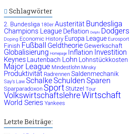
Schlagwörter
Bundesliga
Austerität
2. Bundesliga
180er
Dodgers
Champions League
Deflation
Delphi
Europa League
Economic History
Eurosport
Doping
Fußball
Geldtheorie
Finish
Gewerkschaft
Globalisierung
Investition
Inflation
Homepage
Lohn
Keynes
Lautenbach
Lohnstückkosten
Major League
Mindestlohn
Minsky
Produktivität
Saldenmechanik
Radrennen
Schalke
Schulden
Sparen
Say's Law
Sport
Stützel
Sparparadoxon
Tour
Wirtschaft
Volkswirtschaftslehre
World Series
Yankees
Letzte Beiträge: