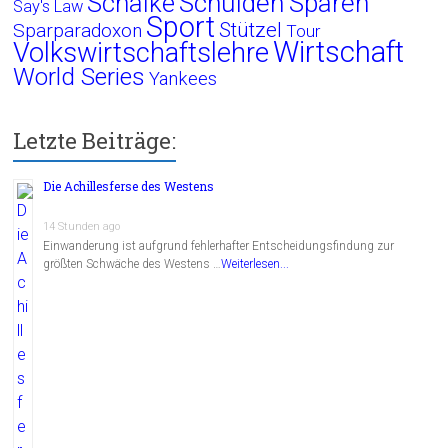
Schalke
Schulden
Sparen
Say's Law
Sport
Stützel
Sparparadoxon
Tour
Wirtschaft
Volkswirtschaftslehre
World Series
Yankees
Letzte Beiträge:
Die Achillesferse des Westens
14 Stunden ago
Einwanderung ist aufgrund fehlerhafter Entscheidungsfindung zur
größten Schwäche des Westens …
Weiterlesen...