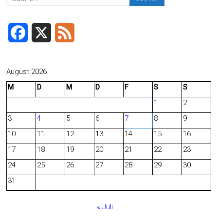
F
X
F
a
e
c
e
August 2026
M
D
M
D
F
S
S
e
d
1
2
b
3
4
5
6
7
8
9
o
10
11
12
13
14
15
16
o
17
18
19
20
21
22
23
24
25
26
27
28
29
30
k
31
« Juli