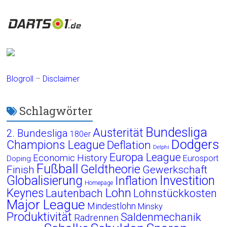
Blogroll
–
Disclaimer
Schlagwörter
Bundesliga
Austerität
2. Bundesliga
180er
Dodgers
Champions League
Deflation
Delphi
Europa League
Economic History
Eurosport
Doping
Fußball
Geldtheorie
Finish
Gewerkschaft
Globalisierung
Investition
Inflation
Homepage
Lohn
Keynes
Lautenbach
Lohnstückkosten
Major League
Mindestlohn
Minsky
Produktivität
Saldenmechanik
Radrennen