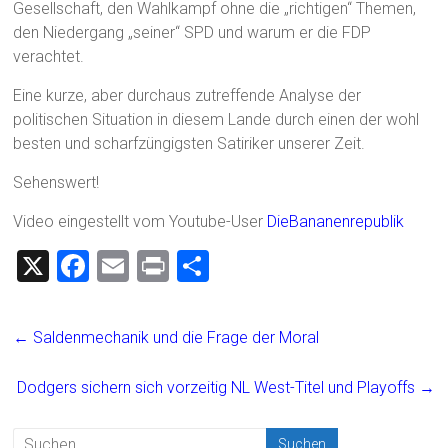
Gesellschaft, den Wahlkampf ohne die „richtigen“ Themen,
den Niedergang „seiner“ SPD und warum er die FDP
verachtet.
Eine kurze, aber durchaus zutreffende Analyse der
politischen Situation in diesem Lande durch einen der wohl
besten und scharfzüngigsten Satiriker unserer Zeit.
Sehenswert!
Video eingestellt vom Youtube-User
DieBananenrepublik
X
F
E
Pr
T
a
m
in
eil
ce
ai
t
e
←
Saldenmechanik und die Frage der Moral
b
l
n
o
Dodgers sichern sich vorzeitig NL West-Titel und Playoffs
→
ok