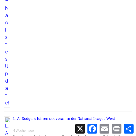
L. A. Dodgers führen souverän in der National League West
X
F
E
P
a
m
r
4 Wochen ago
c
a
i
i