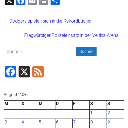
X
F
E
Pr
T
a
m
in
eil
ce
ai
t
e
←
Dodgers spielen sich in die Rekordbücher
b
l
n
o
Fragwürdiger Polizeieinsatz in der Veltins-Arena
→
ok
F
X
F
a
e
c
e
August 2026
M
D
M
D
F
S
S
e
d
1
2
b
3
4
5
6
7
8
9