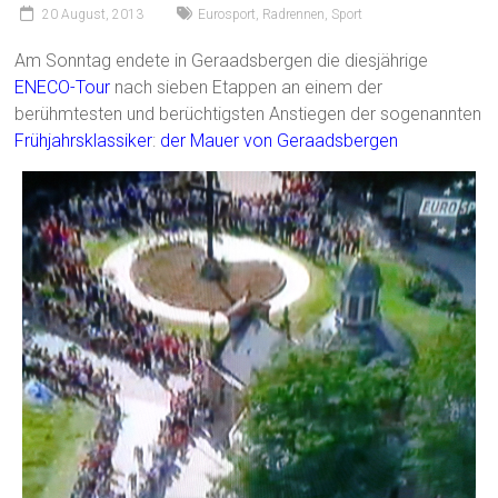
20 August, 2013
Eurosport
,
Radrennen
,
Sport
Am Sonntag endete in Geraadsbergen die diesjährige
ENECO-Tour
nach sieben Etappen an einem der
berühmtesten und berüchtigsten Anstiegen der sogenannten
Frühjahrsklassiker
:
der Mauer von Geraadsbergen