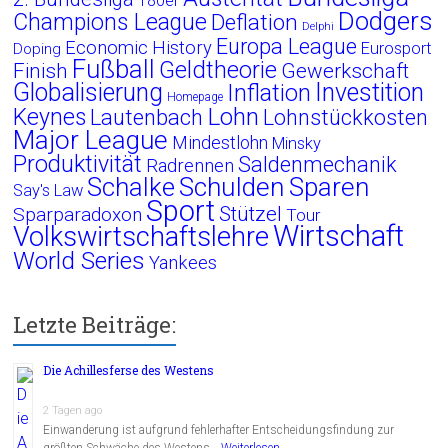
180er
Dodgers
Champions League
Deflation
Delphi
Europa League
Economic History
Eurosport
Doping
Fußball
Geldtheorie
Finish
Gewerkschaft
Globalisierung
Investition
Inflation
Homepage
Lohn
Keynes
Lautenbach
Lohnstückkosten
Major League
Mindestlohn
Minsky
Produktivität
Saldenmechanik
Radrennen
Schalke
Schulden
Sparen
Say's Law
Sport
Stützel
Sparparadoxon
Tour
Wirtschaft
Volkswirtschaftslehre
World Series
Yankees
Letzte Beiträge:
Die Achillesferse des Westens
2 Tagen ago
Einwanderung ist aufgrund fehlerhafter Entscheidungsfindung zur
größten Schwäche des Westens …
Weiterlesen...