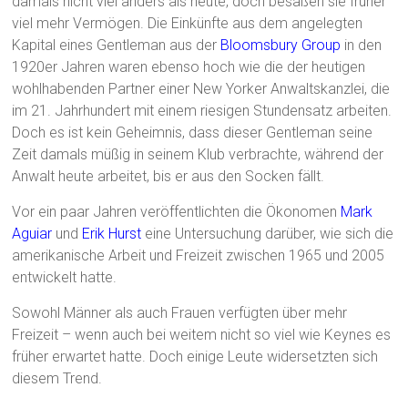
damals nicht viel anders als heute, doch besaßen sie früher
viel mehr Vermögen. Die Einkünfte aus dem angelegten
Kapital eines Gentleman aus der
Bloomsbury Group
in den
1920er Jahren waren ebenso hoch wie die der heutigen
wohlhabenden Partner einer New Yorker Anwaltskanzlei, die
im 21. Jahrhundert mit einem riesigen Stundensatz arbeiten.
Doch es ist kein Geheimnis, dass dieser Gentleman seine
Zeit damals müßig in seinem Klub verbrachte, während der
Anwalt heute arbeitet, bis er aus den Socken fällt.
Vor ein paar Jahren veröffentlichten die Ökonomen
Mark
Aguiar
und
Erik Hurst
eine Untersuchung darüber, wie sich die
amerikanische Arbeit und Freizeit zwischen 1965 und 2005
entwickelt hatte.
Sowohl Männer als auch Frauen verfügten über mehr
Freizeit – wenn auch bei weitem nicht so viel wie Keynes es
früher erwartet hatte. Doch einige Leute widersetzten sich
diesem Trend.