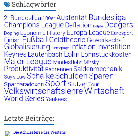
Schlagwörter
Bundesliga
Austerität
2. Bundesliga
180er
Dodgers
Champions League
Deflation
Delphi
Europa League
Economic History
Eurosport
Doping
Fußball
Geldtheorie
Finish
Gewerkschaft
Globalisierung
Investition
Inflation
Homepage
Lohn
Keynes
Lautenbach
Lohnstückkosten
Major League
Mindestlohn
Minsky
Produktivität
Saldenmechanik
Radrennen
Schalke
Schulden
Sparen
Say's Law
Sport
Stützel
Sparparadoxon
Tour
Wirtschaft
Volkswirtschaftslehre
World Series
Yankees
Letzte Beiträge:
Die Achillesferse des Westens