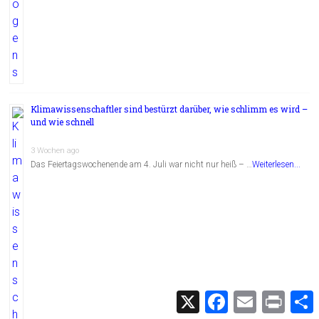
Klimawissenschaftler sind bestürzt darüber, wie schlimm es wird –
und wie schnell
3 Wochen ago
Das Feiertagswochenende am 4. Juli war nicht nur heiß – …
Weiterlesen...
X
F
E
P
a
m
r
c
a
i
i