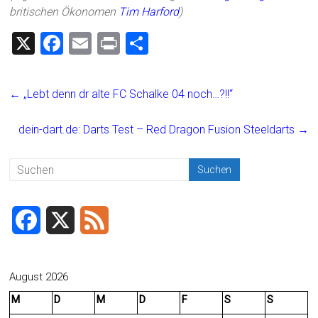
britischen Ökonomen
Tim Harford
)
X
F
E
Pr
T
a
m
in
eil
ce
ai
t
e
←
„Lebt denn dr alte FC Schalke 04 noch…?!!“
b
l
n
o
dein-dart.de: Darts Test – Red Dragon Fusion Steeldarts
→
ok
F
X
F
a
e
c
e
August 2026
M
D
M
D
F
S
S
e
d