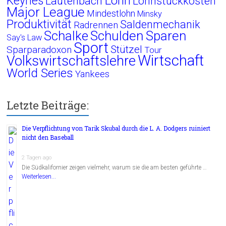
Lohn
Keynes
Lautenbach
Lohnstückkosten
Major League
Mindestlohn
Minsky
Produktivität
Saldenmechanik
Radrennen
Schalke
Schulden
Sparen
Say's Law
Sport
Stützel
Sparparadoxon
Tour
Wirtschaft
Volkswirtschaftslehre
World Series
Yankees
Letzte Beiträge:
Die Verpflichtung von Tarik Skubal durch die L. A. Dodgers ruiniert
nicht den Baseball
2 Tagen ago
Die Südkalifornier zeigen vielmehr, warum sie die am besten geführte …
Weiterlesen...