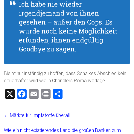
Ich habe nie wieder
irgendjemand von ihnen
gesehen – außer den Cops. Es
wurde noch keine Möglichkeit
erfunden, ihnen endgültig
Goodbye zu sagen.
Bleibt nur inständig zu hoffen, dass Schalkes Abschied kein
dauerhafter wird wie in Chandlers Romanvorlage…
X
F
E
Pr
T
a
m
in
eil
ce
ai
t
e
←
Märkte für Impfstoffe überall…
b
l
n
o
Wie ein nicht existierendes Land die großen Banken zum