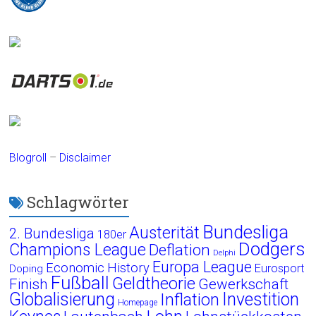
Blogroll
–
Disclaimer
Schlagwörter
Bundesliga
Austerität
2. Bundesliga
180er
Dodgers
Champions League
Deflation
Delphi
Europa League
Economic History
Eurosport
Doping
Fußball
Geldtheorie
Finish
Gewerkschaft
Globalisierung
Investition
Inflation
Homepage