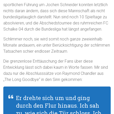
sportlichen Führung um Jochen Schneider konnten letztlich
nichts daran ändern, dass sich diese Mannschaft als nicht
bundesligatauglich darstellt. Nun sind noch 10 Spieltage zu
absolvieren, und die Abschiedstournee des ruhmreichen FC
Schalke 04 durch die Bundesliga hat längst angefangen.
Schlimmer noch, sie wird somit noch ganze zweieinhalb
Monate andauern, ein unter Berücksichtigung der schlimmen
Tatsachen schier endloser Zeitraum.
Die grenzenlose Enttäuschung der Fans über diese
Entwicklung lässt sich dabei kaum in Worte fassen. Mir sind
dazu nur die Abschlusssätze von Raymond Chandler aus
„The Long Goodbye“ in den Sinn gekommen:
Er drehte sich um und ging
durch den Flur hinaus. Ich sah
zu, wie sich die Tür schloss. Ich