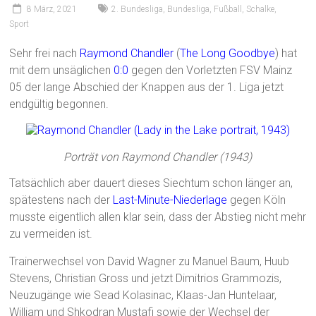
8 März, 2021
2. Bundesliga
,
Bundesliga
,
Fußball
,
Schalke
,
Sport
Sehr frei nach
Raymond Chandler
(
The Long Goodbye
) hat
mit dem unsäglichen
0:0
gegen den Vorletzten FSV Mainz
05 der lange Abschied der Knappen aus der 1. Liga jetzt
endgültig begonnen.
Porträt von Raymond Chandler (1943)
Tatsächlich aber dauert dieses Siechtum schon länger an,
spätestens nach der
Last-Minute-Niederlage
gegen Köln
musste eigentlich allen klar sein, dass der Abstieg nicht mehr
zu vermeiden ist.
Trainerwechsel von David Wagner zu Manuel Baum, Huub
Stevens, Christian Gross und jetzt Dimitrios Grammozis,
Neuzugänge wie Sead Kolasinac, Klaas-Jan Huntelaar,
William und Shkodran Mustafi sowie der Wechsel der