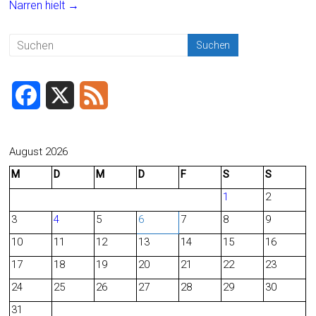
Narren hielt
→
ok
F
X
F
a
e
c
e
August 2026
M
D
M
D
F
S
S
e
d
1
2
b
3
4
5
6
7
8
9
o
10
11
12
13
14
15
16
o
17
18
19
20
21
22
23
24
25
26
27
28
29
30
k
31