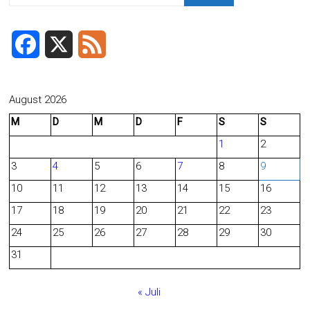
F
X
F
a
e
c
e
August 2026
M
D
M
D
F
S
S
e
d
1
2
b
3
4
5
6
7
8
9
o
10
11
12
13
14
15
16
o
17
18
19
20
21
22
23
24
25
26
27
28
29
30
k
31
« Juli