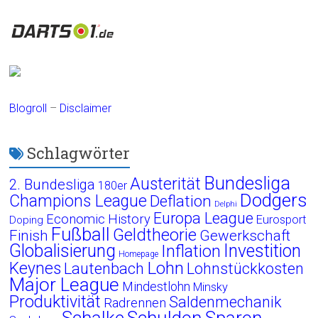
Blogroll
–
Disclaimer
Schlagwörter
Bundesliga
Austerität
2. Bundesliga
180er
Dodgers
Champions League
Deflation
Delphi
Europa League
Economic History
Eurosport
Doping
Fußball
Geldtheorie
Finish
Gewerkschaft
Globalisierung
Investition
Inflation
Homepage
Lohn
Keynes
Lautenbach
Lohnstückkosten
Major League
Mindestlohn
Minsky
Produktivität
Saldenmechanik
Radrennen
Schalke
Schulden
Sparen