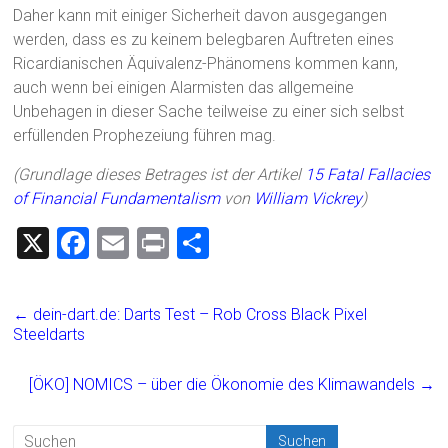
Daher kann mit einiger Sicherheit davon ausgegangen
werden, dass es zu keinem belegbaren Auftreten eines
Ricardianischen Äquivalenz-Phänomens kommen kann,
auch wenn bei einigen Alarmisten das allgemeine
Unbehagen in dieser Sache teilweise zu einer sich selbst
erfüllenden Prophezeiung führen mag.
(Grundlage dieses Betrages ist der Artikel
15 Fatal Fallacies
of Financial Fundamentalism
von
William Vickrey
)
X
F
E
Pr
T
a
m
in
eil
ce
ai
t
e
←
dein-dart.de: Darts Test – Rob Cross Black Pixel
b
l
n
Steeldarts
o
[ÖKO] NOMICS – über die Ökonomie des Klimawandels
→
ok