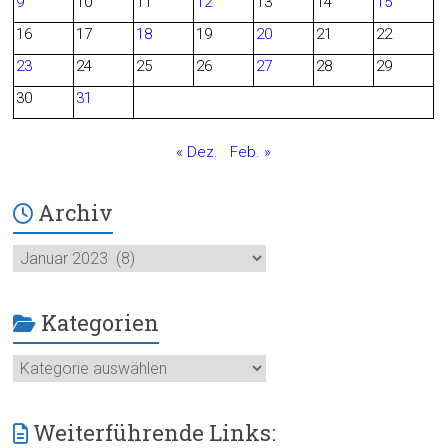
9
10
11
12
13
14
15
o
16
17
18
19
20
21
22
23
24
25
26
27
28
29
k
30
31
« Dez.
Feb. »
Archiv
Archiv
Kategorien
Kategorien
Weiterführende Links: