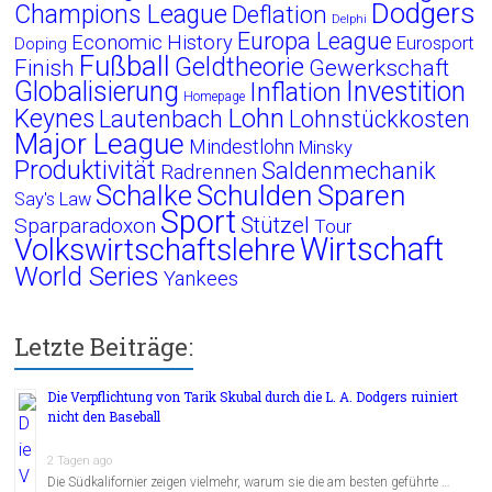
Dodgers
Champions League
Deflation
Delphi
Europa League
Economic History
Eurosport
Doping
Fußball
Geldtheorie
Finish
Gewerkschaft
Globalisierung
Investition
Inflation
Homepage
Lohn
Keynes
Lautenbach
Lohnstückkosten
Major League
Mindestlohn
Minsky
Produktivität
Saldenmechanik
Radrennen
Schalke
Schulden
Sparen
Say's Law
Sport
Stützel
Sparparadoxon
Tour
Wirtschaft
Volkswirtschaftslehre
World Series
Yankees
Letzte Beiträge:
Die Verpflichtung von Tarik Skubal durch die L. A. Dodgers ruiniert
nicht den Baseball
2 Tagen ago
Die Südkalifornier zeigen vielmehr, warum sie die am besten geführte …