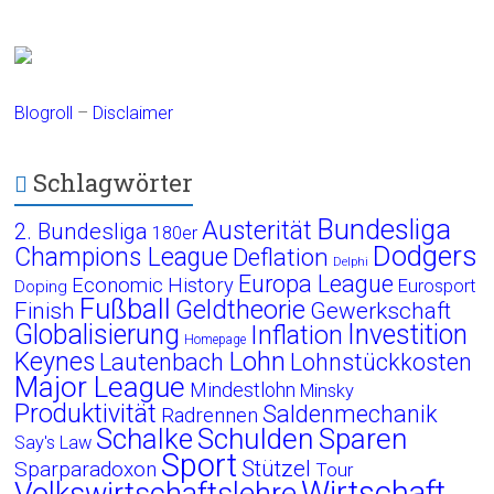
Blogroll
–
Disclaimer
Schlagwörter
Bundesliga
Austerität
2. Bundesliga
180er
Dodgers
Champions League
Deflation
Delphi
Europa League
Economic History
Eurosport
Doping
Fußball
Geldtheorie
Finish
Gewerkschaft
Globalisierung
Investition
Inflation
Homepage
Lohn
Keynes
Lautenbach
Lohnstückkosten
Major League
Mindestlohn
Minsky
Produktivität
Saldenmechanik
Radrennen
Schalke
Schulden
Sparen
Say's Law
Sport
Stützel
Sparparadoxon
Tour
Wirtschaft
Volkswirtschaftslehre