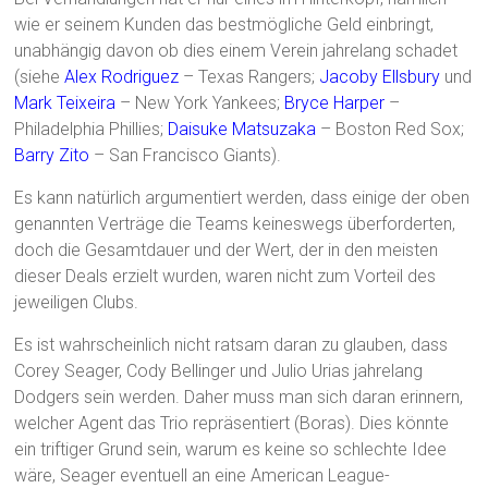
wie er seinem Kunden das bestmögliche Geld einbringt,
unabhängig davon ob dies einem Verein jahrelang schadet
(siehe
Alex Rodriguez
– Texas Rangers;
Jacoby Ellsbury
und
Mark Teixeira
– New York Yankees;
Bryce Harper
–
Philadelphia Phillies;
Daisuke Matsuzaka
– Boston Red Sox;
Barry Zito
– San Francisco Giants).
Es kann natürlich argumentiert werden, dass einige der oben
genannten Verträge die Teams keineswegs überforderten,
doch die Gesamtdauer und der Wert, der in den meisten
dieser Deals erzielt wurden, waren nicht zum Vorteil des
jeweiligen Clubs.
Es ist wahrscheinlich nicht ratsam daran zu glauben, dass
Corey Seager, Cody Bellinger und Julio Urias jahrelang
Dodgers sein werden. Daher muss man sich daran erinnern,
welcher Agent das Trio repräsentiert (Boras). Dies könnte
ein triftiger Grund sein, warum es keine so schlechte Idee
wäre, Seager eventuell an eine American League-