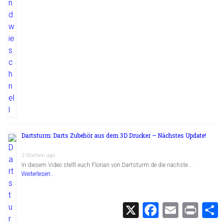
Dartsturm: Darts Zubehör aus dem 3D Drucker – Nächstes Update!
3 Wochen ago
In diesem Video stellt euch Florian von Dartsturm.de die nächste …
Weiterlesen...
X
F
E
P
a
m
r
c
a
i
i