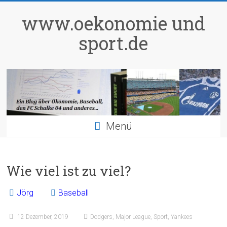
Zum
Inhalt
www.oekonomie und
springen
sport.de
Menü
Wie viel ist zu viel?
Jörg
Baseball
12 Dezember, 2019
Dodgers
,
Major League
,
Sport
,
Yankees