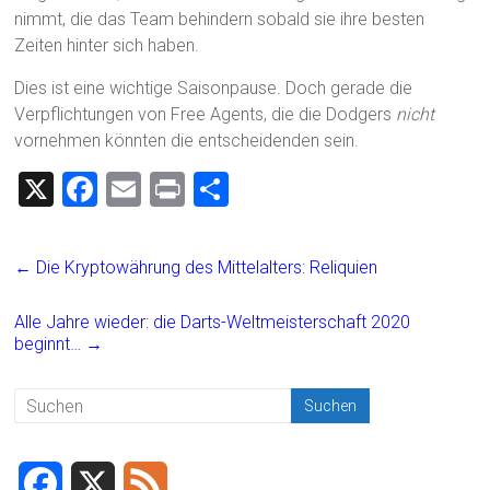
nimmt, die das Team behindern sobald sie ihre besten
Zeiten hinter sich haben.
Dies ist eine wichtige Saisonpause. Doch gerade die
Verpflichtungen von Free Agents, die die Dodgers
nicht
vornehmen könnten die entscheidenden sein.
X
F
E
Pr
T
a
m
in
eil
ce
ai
t
e
←
Die Kryptowährung des Mittelalters: Reliquien
b
l
n
o
Alle Jahre wieder: die Darts-Weltmeisterschaft 2020
beginnt…
→
ok
F
X
F