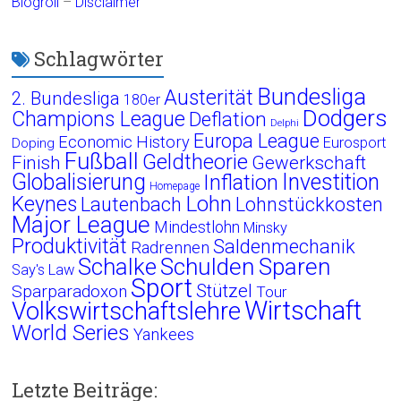
Blogroll
–
Disclaimer
Schlagwörter
Bundesliga
Austerität
2. Bundesliga
180er
Dodgers
Champions League
Deflation
Delphi
Europa League
Economic History
Eurosport
Doping
Fußball
Geldtheorie
Finish
Gewerkschaft
Globalisierung
Investition
Inflation
Homepage
Lohn
Keynes
Lautenbach
Lohnstückkosten
Major League
Mindestlohn
Minsky
Produktivität
Saldenmechanik
Radrennen
Schalke
Schulden
Sparen
Say's Law
Sport
Stützel
Sparparadoxon
Tour
Wirtschaft
Volkswirtschaftslehre
World Series
Yankees
Letzte Beiträge: