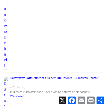
Dartsturm: Darts Zubehör aus dem 3D Drucker – Nächstes Update!
4 Wochen ago
In diesem Video stellt euch Florian von Dartsturm.de die nächste …
Weiterlesen...
X
F
E
P
a
m
r
c
a
i
i