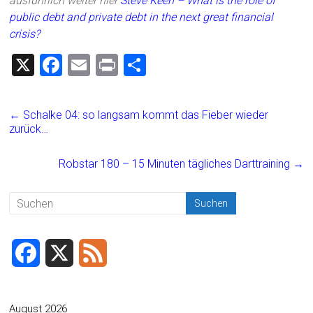
ausführlich weiter hier
Steve Keen – What is the role of
public debt and private debt in the next great financial
crisis?
X
F
E
Pr
T
a
m
in
eil
ce
ai
t
e
←
Schalke 04: so langsam kommt das Fieber wieder
b
l
n
zurück…
o
Robstar 180 – 15 Minuten tägliches Darttraining
→
ok
F
X
F
a
e
c
e
August 2026