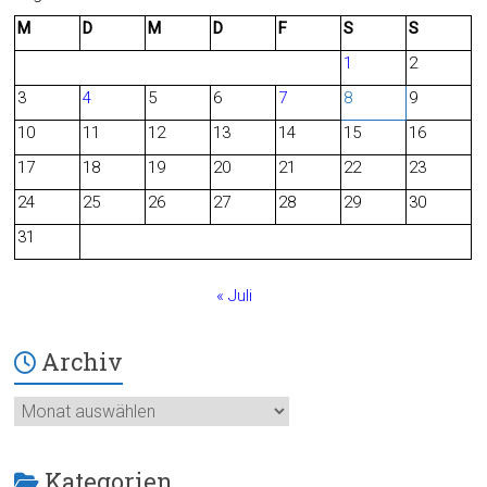
M
D
M
D
F
S
S
e
d
1
2
b
3
4
5
6
7
8
9
o
10
11
12
13
14
15
16
o
17
18
19
20
21
22
23
24
25
26
27
28
29
30
k
31
« Juli
Archiv
Archiv
Kategorien