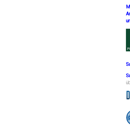
M
A
u
S
S
ü