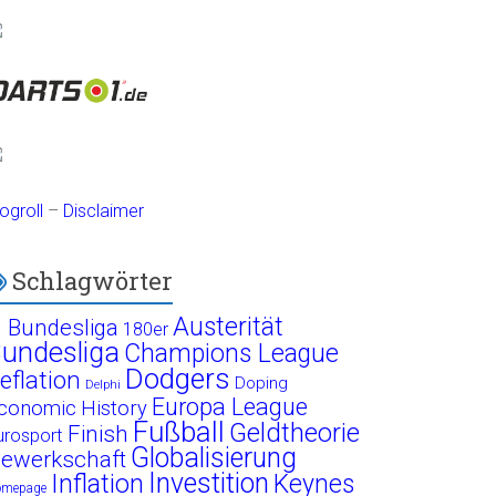
ogroll
–
Disclaimer
Schlagwörter
Austerität
. Bundesliga
180er
undesliga
Champions League
Dodgers
eflation
Doping
Delphi
Europa League
conomic History
Fußball
Geldtheorie
Finish
urosport
Globalisierung
ewerkschaft
Investition
Inflation
Keynes
omepage