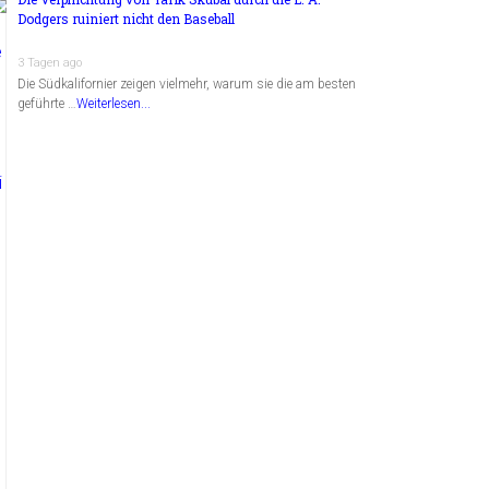
Dodgers ruiniert nicht den Baseball
3 Tagen ago
Die Südkalifornier zeigen vielmehr, warum sie die am besten
geführte …
Weiterlesen...