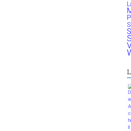
L
M
P
S
S
S
V
W
L