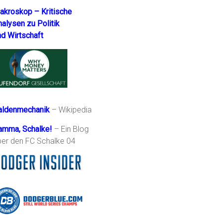
akroskop – Kritische
nalysen zu Politik
nd Wirtschaft
aldenmechanik
– Wikipedia
amma, Schalke!
– Ein Blog
ber den FC Schalke 04