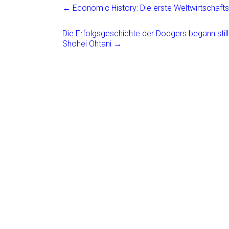
ce
ai
t
e
←
Economic History: Die erste Weltwirtschafts
b
l
n
o
Die Erfolgsgeschichte der Dodgers begann still 
Shohei Ohtani
→
ok