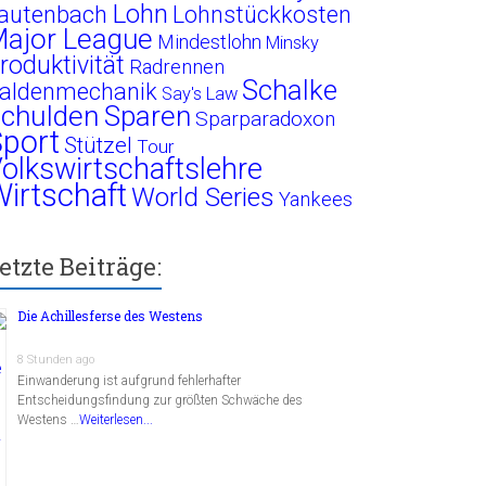
Lohn
autenbach
Lohnstückkosten
ajor League
Mindestlohn
Minsky
roduktivität
Radrennen
Schalke
aldenmechanik
Say's Law
chulden
Sparen
Sparparadoxon
port
Stützel
Tour
olkswirtschaftslehre
irtschaft
World Series
Yankees
etzte Beiträge:
Die Achillesferse des Westens
8 Stunden ago
Einwanderung ist aufgrund fehlerhafter
Entscheidungsfindung zur größten Schwäche des
Westens …
Weiterlesen...