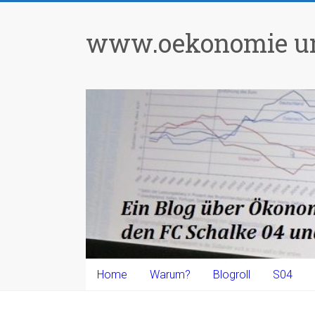
Zum
Inhalt
www.oekonomie un
springen
Home
Warum?
Blogroll
S04