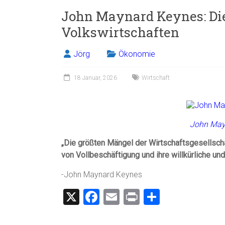
John Maynard Keynes: Die
Volkswirtschaften
Jörg
Ökonomie
18 Januar, 2026
Wirtschaft
John May
„Die größten Mängel der Wirtschaftsgesellschaf
von Vollbeschäftigung und ihre willkürliche u
-John Maynard Keynes
X
F
E
Pr
T
a
m
in
eil