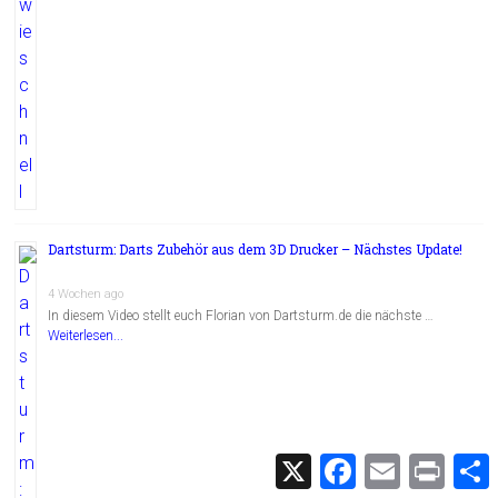
Dartsturm: Darts Zubehör aus dem 3D Drucker – Nächstes Update!
4 Wochen ago
In diesem Video stellt euch Florian von Dartsturm.de die nächste …
Weiterlesen...
X
F
E
P
a
m
r
c
a
i
i