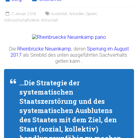
2 Januar, 2018
Austerität
,
Schulden
,
Sparen
,
Volkswirtschaftslehre
,
Wirtschaft
Die
Rheinbrücke Neuenkamp
, deren
Sperrung im August
2017
als Sinnbild des unten ausgeführten Sachverhalts
gelten kann…
…Die Strategie der
systematischen
Staatszerstörung und des
systematischen Ausblutens
des Staates mit dem Ziel, den
Staat (sozial, kollektiv)