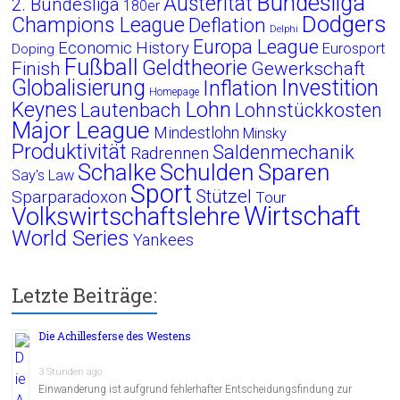
Bundesliga
Austerität
2. Bundesliga
180er
Dodgers
Champions League
Deflation
Delphi
Europa League
Economic History
Eurosport
Doping
Fußball
Geldtheorie
Finish
Gewerkschaft
Globalisierung
Investition
Inflation
Homepage
Lohn
Keynes
Lautenbach
Lohnstückkosten
Major League
Mindestlohn
Minsky
Produktivität
Saldenmechanik
Radrennen
Schalke
Schulden
Sparen
Say's Law
Sport
Stützel
Sparparadoxon
Tour
Wirtschaft
Volkswirtschaftslehre
World Series
Yankees
Letzte Beiträge:
Die Achillesferse des Westens
3 Stunden ago
Einwanderung ist aufgrund fehlerhafter Entscheidungsfindung zur