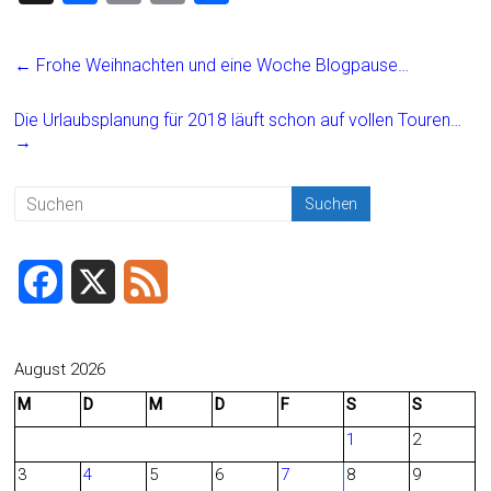
a
m
in
eil
ce
ai
t
e
←
Frohe Weihnachten und eine Woche Blogpause…
b
l
n
o
Die Urlaubsplanung für 2018 läuft schon auf vollen Touren…
→
ok
F
X
F
a
e
c
e
August 2026
M
D
M
D
F
S
S
e
d
1
2
b
3
4
5
6
7
8
9