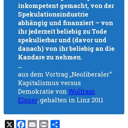
inkompetent gemacht, von der
Spekulationsindustrie
abhängig und finanziert – von
ihr jederzeit beliebig zu Tode
spekulierbar und (davor und
danach) von ihr beliebig an die
Kandare zu nehmen.
…
aus dem Vortrag „Neoliberaler“
Kapitalismus versus
Demokratie von
Wolfram
Elsner
, gehalten in Linz 2011
X
F
E
Pr
T