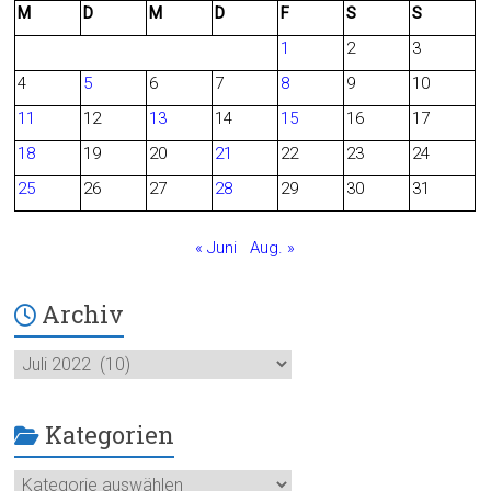
M
D
M
D
F
S
S
e
d
1
2
3
b
4
5
6
7
8
9
10
o
11
12
13
14
15
16
17
o
18
19
20
21
22
23
24
25
26
27
28
29
30
31
k
« Juni
Aug. »
Archiv
Archiv
Kategorien
Kategorien