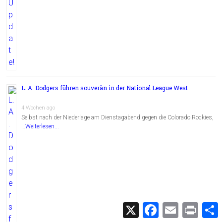
L. A. Dodgers führen souverän in der National League West
4 Wochen ago
Selbst nach der Niederlage am Dienstagabend gegen die Colorado Rockies,
…
Weiterlesen...
X
F
E
P
a
m
r
c
a
i
i