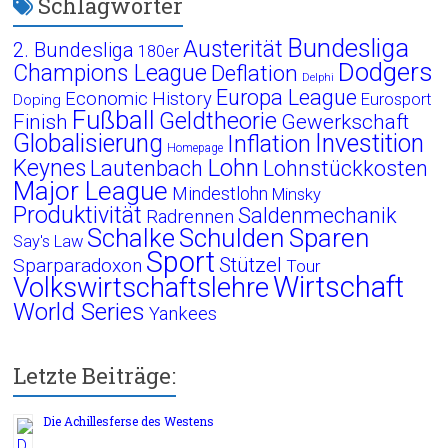
Schlagwörter
Bundesliga
Austerität
2. Bundesliga
180er
Dodgers
Champions League
Deflation
Delphi
Europa League
Economic History
Eurosport
Doping
Fußball
Geldtheorie
Finish
Gewerkschaft
Globalisierung
Investition
Inflation
Homepage
Lohn
Keynes
Lautenbach
Lohnstückkosten
Major League
Mindestlohn
Minsky
Produktivität
Saldenmechanik
Radrennen
Schalke
Schulden
Sparen
Say's Law
Sport
Stützel
Sparparadoxon
Tour
Wirtschaft
Volkswirtschaftslehre
World Series
Yankees
Letzte Beiträge:
Die Achillesferse des Westens