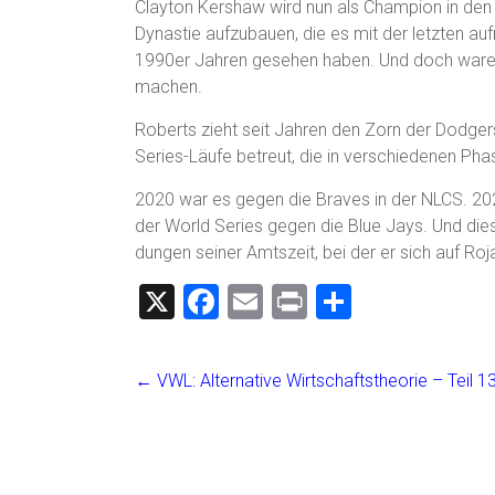
Clayton Kershaw wird nun als Champion in den 
Dynastie aufzubauen, die es mit der letzten a
1990er Jahren gesehen haben. Und doch waren s
machen.
Roberts zieht seit Jahren den Zorn der Dodgers
Series-Läufe betreut, die in verschiedenen 
2020 war es gegen die Braves in der NLCS. 202
der World Series gegen die Blue Jays. Und dies
dungen seiner Amtszeit, bei der er sich auf Roj
X
F
E
Pr
T
a
m
in
eil
ce
ai
t
e
←
VWL: Alternative Wirtschaftstheorie – Teil 1
b
l
n
o
ok