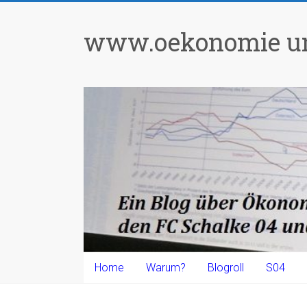
Zum
Inhalt
www.oekonomie un
springen
Home
Warum?
Blogroll
S04