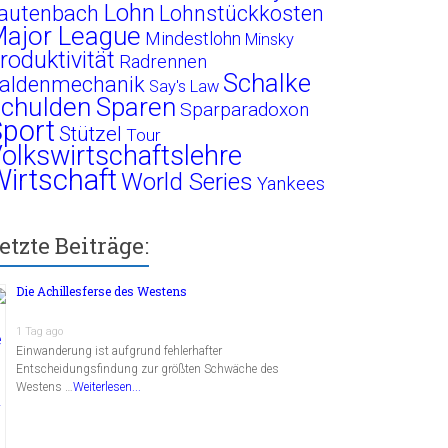
Lohn
autenbach
Lohnstückkosten
ajor League
Mindestlohn
Minsky
roduktivität
Radrennen
Schalke
aldenmechanik
Say's Law
chulden
Sparen
Sparparadoxon
port
Stützel
Tour
olkswirtschaftslehre
irtschaft
World Series
Yankees
etzte Beiträge:
Die Achillesferse des Westens
1 Tag ago
Einwanderung ist aufgrund fehlerhafter
Entscheidungsfindung zur größten Schwäche des
Westens …
Weiterlesen...