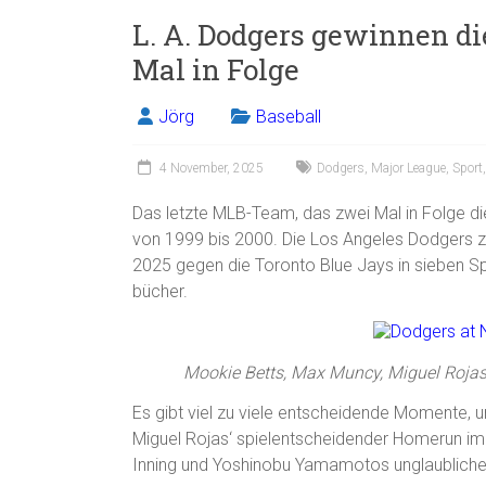
L. A. Dodgers gewinnen d
Mal in Folge
Jörg
Baseball
4 November, 2025
Dodgers
,
Major League
,
Sport
Das letzte MLB-Team, das zwei Mal in Folge d
von 1999 bis 2000. Die Los Angeles Dodgers z
2025 gegen die Toronto Blue Jays in sieben Sp
bücher.
Mookie Betts, Max Muncy, Miguel Rojas
Es gibt viel zu viele entscheidende Momente, u
Miguel Rojas‘ spielentscheidender Homerun im
Inning und Yoshinobu Yamamotos unglaubliche 2