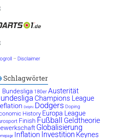
ogroll
–
Disclaimer
Schlagwörter
Austerität
. Bundesliga
180er
undesliga
Champions League
Dodgers
eflation
Doping
Delphi
Europa League
conomic History
Fußball
Geldtheorie
Finish
urosport
Globalisierung
ewerkschaft
Investition
Inflation
Keynes
omepage