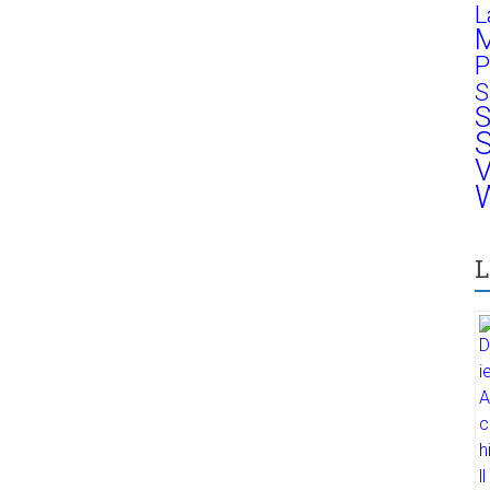
L
M
P
S
S
S
V
W
L