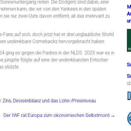
Sonnenuntergang reiten. Die Dodgers sind dabei, eine
M
ufnehmen kann, die wir von den Yankees in den späten
A
ie nur zwei Outs davon entfernt, all das irrelevant zu
u
-Fans auf sich, doch jetzt hat er drei unglaubliche World
Phasen undenkbare Comebacks hervorgebracht haben.
4 ging es gegen die Padres in der NLDS. 2025 war es in
e jüngste folgte auf eine der undenkbarsten Entschei-
S
as stützte.
S
ü
3: Zins, Devisenbilanz und das Lohn-/Preisniveau
Der IWF rät Europa zum ökonomischen Selbstmord
→