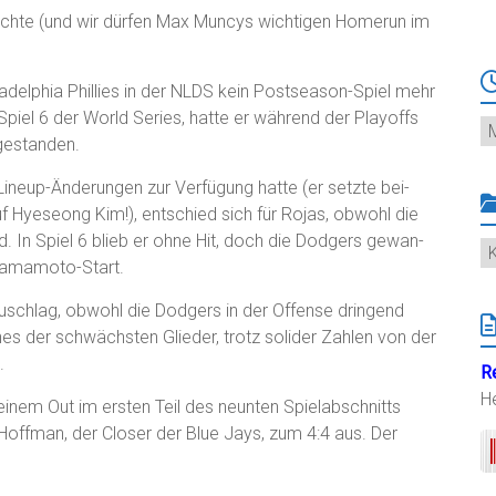
achte (und wir dürfen Max Muncys wichtigen Homerun im
adelphia Phillies in der NLDS kein Postseason-Spiel mehr
iel 6 der World Series, hatte er während der Playoffs
Ar
 gestanden.
ineup-Änderungen zur Verfügung hatte (er setzte bei-
f Hyeseong Kim!), entschied sich für Rojas, obwohl die
. In Spiel 6 blieb er ohne Hit, doch die Dodgers gewan-
K
Yamamoto-Start.
chlag, obwohl die Dodgers in der Offense dringend
es der schwächsten Glieder, trotz solider Zahlen von der
.
R
H
einem Out im ersten Teil des neunten Spielabschnitts
Hoffman, der Closer der Blue Jays, zum 4:4 aus. Der