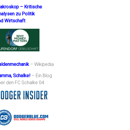
akroskop – Kritische
nalysen zu Politik
nd Wirtschaft
aldenmechanik
– Wikipedia
amma, Schalke!
– Ein Blog
ber den FC Schalke 04