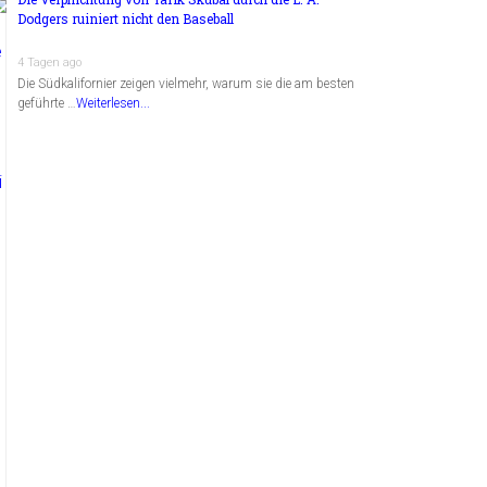
Dodgers ruiniert nicht den Baseball
4 Tagen ago
Die Südkalifornier zeigen vielmehr, warum sie die am besten
geführte …
Weiterlesen...