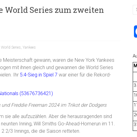
ie World Series zum zweiten
,
World Series
,
Yankees
A
ie Meisterschaft gewann, waren die New York Yankees
ogen mit ihnen gleich und gewannen die World Series
ielen. Ihr
5:4-Sieg in Spiel 7
war einer für die Rekord-
3
1
 und Freddie Freeman 2024 im Trikot der Dodgers
1
2
m sie alle aufzuzählen. Aber die herausragenden sind
 neunten Inning, Will Smiths Go-Ahead-Homerun im 11.
3
 2/3 Innings, die die Saison retteten.