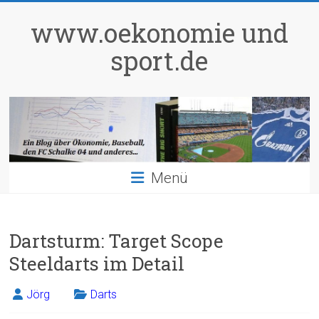
Zum
Inhalt
www.oekonomie und
springen
sport.de
Menü
Dartsturm: Target Scope
Steeldarts im Detail
Jörg
Darts