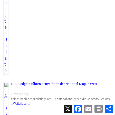
L. A. Dodgers führen souverän in der National League West
4 Wochen ago
Selbst nach der Niederlage am Dienstagabend gegen die Colorado Rockies,
…
Weiterlesen...
X
F
E
P
a
m
r
c
a
i
i