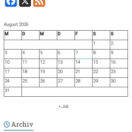
F
X
F
a
e
c
e
August 2026
M
D
M
D
F
S
S
e
d
1
2
b
3
4
5
6
7
8
9
o
10
11
12
13
14
15
16
o
17
18
19
20
21
22
23
24
25
26
27
28
29
30
k
31
« Juli
Archiv