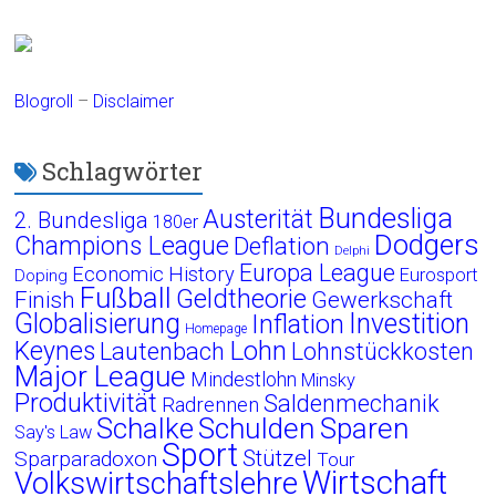
Blogroll
–
Disclaimer
Schlagwörter
Bundesliga
Austerität
2. Bundesliga
180er
Dodgers
Champions League
Deflation
Delphi
Europa League
Economic History
Eurosport
Doping
Fußball
Geldtheorie
Finish
Gewerkschaft
Globalisierung
Investition
Inflation
Homepage
Lohn
Keynes
Lautenbach
Lohnstückkosten
Major League
Mindestlohn
Minsky
Produktivität
Saldenmechanik
Radrennen
Schalke
Schulden
Sparen
Say's Law
Sport
Stützel
Sparparadoxon
Tour
Wirtschaft
Volkswirtschaftslehre