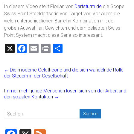
In diesem Video stellt Florian von
Dartsturm.de
die Scope
Swiss Point Steeldartserie von Target vor. Vor allem die
vielen unterschiedlichen Barrel in Kombination mit der
großen Auswahl an Gewichten und dem beliebten Swiss
Point System macht diese Serie so interessant.
X
F
E
Pr
T
a
m
in
eil
ce
ai
t
e
←
Die moderne Geldtheorie und die sich wandelnde Rolle
b
l
n
der Steuern in der Gesellschaft
o
Immer mehr junge Menschen lösen sich von der Arbeit und
ok
den sozialen Kontakten
→