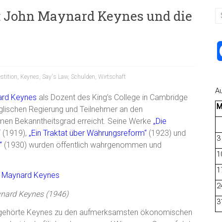
: John Maynard Keynes und die
stition
,
Keynes
,
Say's Law
,
Schulden
,
Wirtschaft
A
ard Keynes
als Dozent des King’s College in Cambridge
nglischen Regierung und Teilnehmer an den
men Bekanntheitsgrad erreicht. Seine Werke
„Die
“
(1919),
„Ein Traktat über Währungsreform“
(1923) und
3
“
(1930) wurden öffentlich wahrgenommen und
1
1
2
nard Keynes (1946)
3
9 gehörte Keynes zu den aufmerksamsten ökonomischen