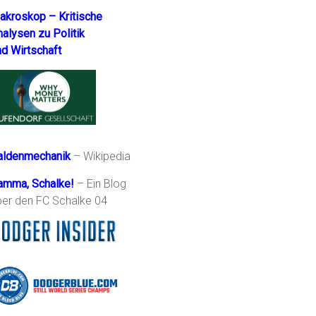
akroskop – Kritische
nalysen zu Politik
nd Wirtschaft
aldenmechanik
– Wikipedia
amma, Schalke!
– Ein Blog
ber den FC Schalke 04