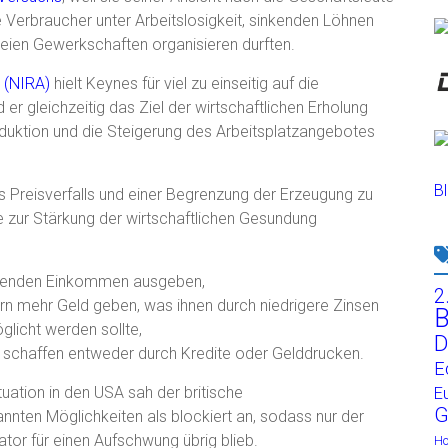
Verbraucher unter Arbeitslosigkeit, sinkenden Löhnen
 freien Gewerkschaften organisieren durften.
t (NIRA)
hielt Keynes für viel zu einseitig auf die
 er gleichzeitig das Ziel der wirtschaftlichen Erholung
uktion und die Steigerung des Arbeitsplatzangebotes
Bl
 Preisverfalls und einer Begrenzung der Erzeugung zu
 zur Stärkung der wirtschaftlichen Gesundung
aufenden Einkommen ausgeben,
2
rn mehr Geld geben, was ihnen durch niedrigere Zinsen
B
licht werden sollte,
D
n schaffen entweder durch Kredite oder Gelddrucken.
E
uation in den USA sah der britische
E
G
nnten Möglichkeiten als blockiert an, sodass nur der
ator für einen Aufschwung übrig blieb.
H