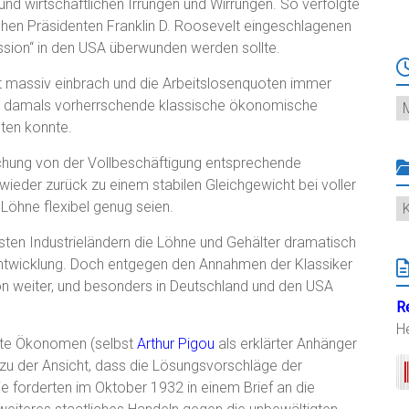
nd wirtschaftlichen Irrungen und Wirrungen. So verfolgte
chen Präsidenten Franklin D. Roosevelt eingeschlagenen
ssion“ in den USA überwunden werden sollte.
eit massiv einbrach und die Arbeitslosenquoten immer
Ar
ie damals vorherrschende klassische ökonomische
ten konnte.
ichung von der Vollbeschäftigung entsprechende
eder zurück zu einem stabilen Gleichgewicht bei voller
K
Löhne flexibel genug seien.
sten Industrieländern die Löhne und Gehälter dramatisch
 Entwicklung. Doch entgegen den Annahmen der Klassiker
tion weiter, und besonders in Deutschland und den USA
R
H
nte Ökonomen (selbst
Arthur Pigou
als erklärter Anhänger
 zu der Ansicht, dass die Lösungsvorschläge der
 forderten im Oktober 1932 in einem Brief an die