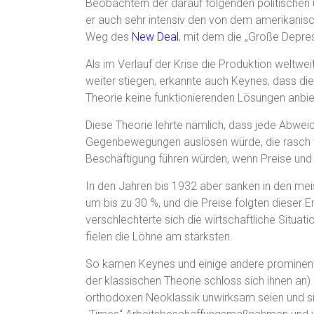
Beobachtern der darauf folgenden politischen u
er auch sehr intensiv den von dem amerikanis
Weg des
New Deal
, mit dem die „Große Depre
Als im Verlauf der Krise die Produktion weltw
weiter stiegen, erkannte auch Keynes, dass d
Theorie keine funktionierenden Lösungen anbie
Diese Theorie lehrte nämlich, dass jede Abwe
Gegenbewegungen auslösen würde, die rasch wi
Beschäftigung führen würden, wenn Preise und 
In den Jahren bis 1932 aber sanken in den mei
um bis zu 30 %, und die Preise folgten dieser
verschlechterte sich die wirtschaftliche Situa
fielen die Löhne am stärksten.
So kamen Keynes und einige andere promine
der klassischen Theorie schloss sich ihnen an)
orthodoxen Neoklassik unwirksam seien und sie