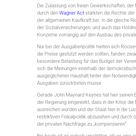
Die Zulassung von freien Gewerkschaften, der M
durch den
Wagner Act
stärkten die Rechte der 
der allgemeinen Kaufkraft bei. In die gleiche 
der Sozialversicherungen, und auch das Holdi
Konzerne vorrangig auf den Ausbau des priva
Nur bei der Ausgabenpolitik hielten sich Roose
die Preise gestützt werden sollten, fanden zw
besondere Belastung für das Budget der Verein
sich die Meinungen innerhalb der demokratisch
ausgeglichener Haushalt hinter den Notwendigk
Ausgaben zurücktreten müsse.
Gerade John Maynard Keynes hat hier seinen E
der Regierung eingewirkt, dass in der Krise die
ausreichen würden und der Staat hier in die Lü
restriktiven Fiskalpolitik abzusehen und dur
der privaten Nachfrage zu „kompensieren“.
Bis heute ist es jedoch umstritten, ob es eine