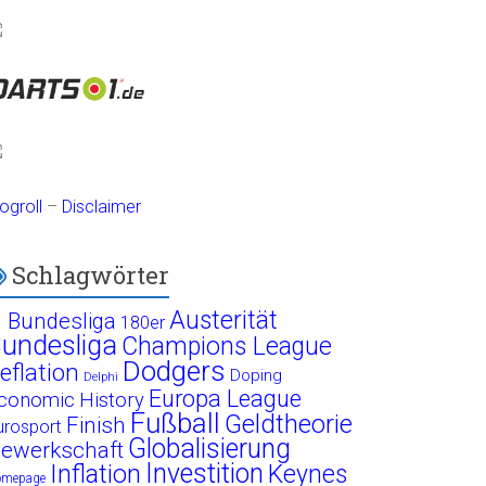
ogroll
–
Disclaimer
Schlagwörter
Austerität
. Bundesliga
180er
undesliga
Champions League
Dodgers
eflation
Doping
Delphi
Europa League
conomic History
Fußball
Geldtheorie
Finish
urosport
Globalisierung
ewerkschaft
Investition
Inflation
Keynes
omepage