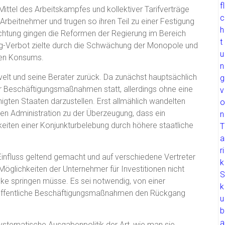
ittel des Arbeitskampfes und kollektiver Tarifverträge
Arbeitnehmer und trugen so ihren Teil zu einer Festigung
Richtung gingen die Reformen der Regierung im Bereich
ng-Verbot zielte durch die Schwächung der Monopole und
ten Konsums.
velt und seine Berater zurück. Da zunächst hauptsächlich
ar Beschäftigungsmaßnahmen statt, allerdings ohne eine
igten Staaten darzustellen. Erst allmählich wandelten
en Administration zu der Überzeugung, dass ein
eiten einer Konjunkturbelebung durch höhere staatliche
influss geltend gemacht und auf verschiedene Vertreter
 Möglichkeiten der Unternehmer für Investitionen nicht
cke springen müsse. Es sei notwendig, von einer
ch öffentliche Beschäftigungsmaßnahmen den Rückgang
 systematische Ausgabenpolitik der Art, wie man sie