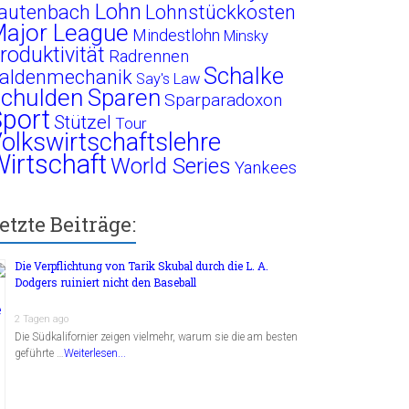
Lohn
autenbach
Lohnstückkosten
ajor League
Mindestlohn
Minsky
roduktivität
Radrennen
Schalke
aldenmechanik
Say's Law
chulden
Sparen
Sparparadoxon
port
Stützel
Tour
olkswirtschaftslehre
irtschaft
World Series
Yankees
etzte Beiträge:
Die Verpflichtung von Tarik Skubal durch die L. A.
Dodgers ruiniert nicht den Baseball
2 Tagen ago
Die Südkalifornier zeigen vielmehr, warum sie die am besten
geführte …
Weiterlesen...