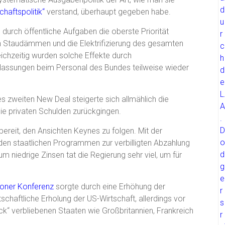
haftspolitik“
verstand, überhaupt gegeben habe.
durch öffentliche Aufgaben die oberste Priorität
on Staudämmen und die Elektrifizierung des gesamten
ichzeitig wurden solche Effekte durch
lassungen beim Personal des Bundes teilweise wieder
s zweiten New Deal steigerte sich allmählich die
ie privaten Schulden zurückgingen.
 bereit, den Ansichten Keynes zu folgen. Mit der
en staatlichen Programmen zur verbilligten Abzahlung
iedrige Zinsen tat die Regierung sehr viel, um für
oner Konferenz
sorgte durch eine Erhöhung der
tschaftliche Erholung der US-Wirtschaft, allerdings vor
ck“ verbliebenen Staaten wie Großbritannien, Frankreich