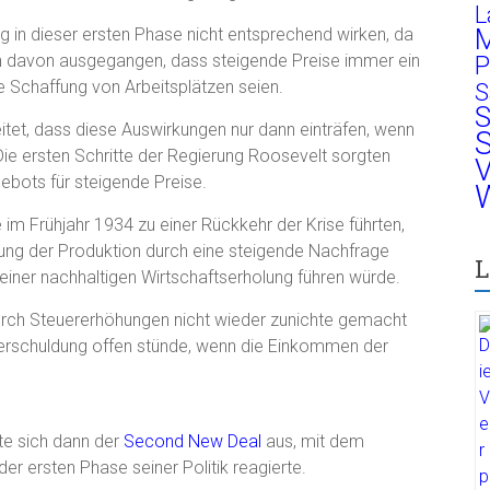
L
M
in dieser ersten Phase nicht entsprechend wirken, da
n davon ausgegangen, dass steigende Preise immer ein
P
 Schaffung von Arbeitsplätzen seien.
S
S
tet, dass diese Auswirkungen nur dann einträfen, wenn
S
Die ersten Schritte der Regierung Roosevelt sorgten
V
ebots für steigende Preise.
W
e im Frühjahr 1934 zu einer Rückkehr der Krise führten,
tung der Produktion durch eine steigende Nachfrage
L
einer nachhaltigen Wirtschaftserholung führen würde.
urch Steuererhöhungen nicht wieder zunichte gemacht
erschuldung offen stünde, wenn die Einkommen der
te sich dann der
Second New Deal
aus, mit dem
r ersten Phase seiner Politik reagierte.