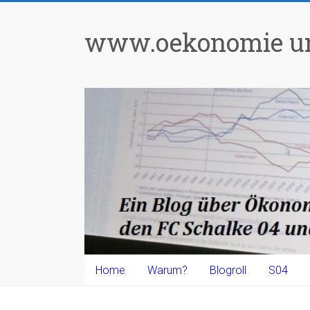
Zum
Inhalt
www.oekonomie un
springen
Home
Warum?
Blogroll
S04