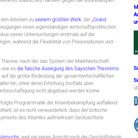
iteres staatliches Handeln gegen die unbewältigten
M
A
 den Arbeiten zu
seinem größten Werk
, der
„Grand
u
zeugungen einen eigenständigen wirtschaftspolitischen
Fokus seiner Untersuchungen erstmals auf die
n, während die Flexibilität von Preisrelationen und -
n Theorie, nach der das System der Marktwirtschaft
S
o wie es
die falsche Auslegung des Sayschen Theorems
r auf die große Bedeutung der gesamtwirtschaftlichen
S
ter hin, ohne deren Erhöhung (notfalls über
ü
erbeschäftigung nicht abgebaut werden könne.
rfolgte Programmatik der Krisenbekämpfung auffallend
ielt, ist es nicht verwunderlich, dass der britische
 jenseits des Atlantiks aufmerksam beobachtete.
 Versuchs
, weil sie seiner Ansicht nach die Geschäftsleute