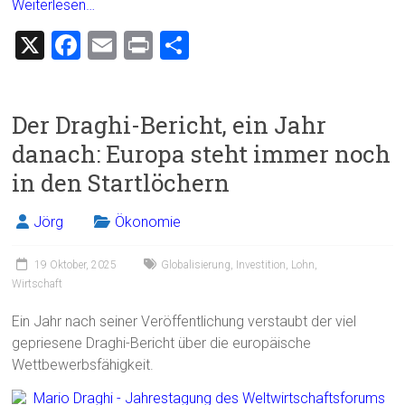
Weiterlesen…
X
F
E
Pr
T
a
m
in
eil
ce
ai
t
e
Der Draghi-Bericht, ein Jahr
b
l
n
danach: Europa steht immer noch
o
in den Startlöchern
ok
Jörg
Ökonomie
19 Oktober, 2025
Globalisierung
,
Investition
,
Lohn
,
Wirtschaft
Ein Jahr nach seiner Veröffentlichung verstaubt der viel
gepriesene Draghi-Bericht über die europäische
Wettbewerbsfähigkeit.