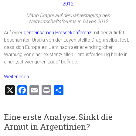
Mario Draghi auf der Jahrestagung des
Weltwirtschaftsforums in Davos 2012
Auf einer
gemeinsamen Pressekonferenz
mit der zutiefst
beschämten Ursula von der Leyen stellte Draghi selbst fest,
dass sich Europa ein Jahr nach seiner eindringlichen
Warnung vor einer existenz-iellen Herausforderung heute in
einer „schwierigeren Lage“ befinde:
Weiterlesen…
X
F
E
Pr
T
a
m
in
eil
ce
ai
t
e
Eine erste Analyse: Sinkt die
b
l
n
Armut in Argentinien?
o