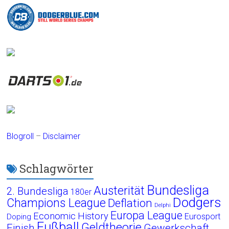
Blogroll
–
Disclaimer
Schlagwörter
Bundesliga
Austerität
2. Bundesliga
180er
Dodgers
Champions League
Deflation
Delphi
Europa League
Economic History
Eurosport
Doping
Fußball
Geldtheorie
Finish
Gewerkschaft