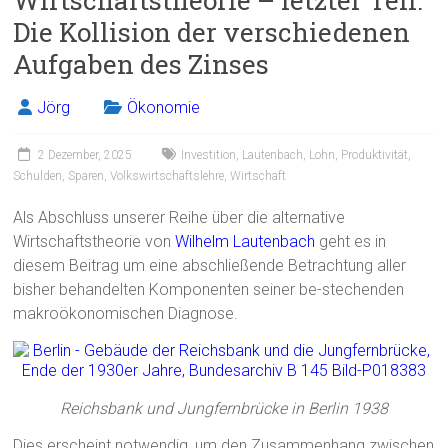
Wirtschaftstheorie – letzter Teil:
o
Die Kollision der verschiedenen
ok
Aufgaben des Zinses
Jörg
Ökonomie
2 Dezember, 2025
Investition
,
Lautenbach
,
Lohn
,
Produktivität
,
Schulden
,
Sparen
,
Volkswirtschaftslehre
,
Wirtschaft
Als Abschluss unserer Reihe über die alternative
Wirtschaftstheorie von
Wilhelm Lautenbach
geht es in
diesem Beitrag um eine abschließende Betrachtung aller
bisher behandelten Komponenten seiner be-stechenden
makroökonomischen Diagnose.
Reichsbank und Jungfernbrücke in Berlin 1938
Dies erscheint notwendig, um den Zusammenhang zwischen