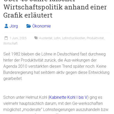
b
l
n
Wirtschaftspolitik anhand einer
o
Grafik erläutert
ok
Jörg
Ökonomie
1 Juni, 2025
Austerität
,
Lohn
,
Lohnstückkosten
,
Produktivität
,
Wirtschaft
Seit 1982 blieben die Löhne in Deutschland fast durchweg
hinter der Produktivität zurück, die Aus-wirkungen der
Agenda 2010 verstärkten diesen Trend später noch. Keine
Bundesregierung hat seitdem aktiv gegen diese Entwicklung
gearbeitet.
Schon unter Helmut Kohl (
Kabinette Kohl I bis V
) ging es
vielmehr hauptsächlich darum, mit den Ge-werkschaften
möglichst „moderate“ Lohnsteigerungen auszuhandeln bzw.