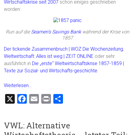
Wirtschaftskrise seit 2007
schon einiges geschrieben
worden:
Run auf die
Seamen’s Savings Bank
während der Krise von
1857
Der tickende Zusammenbruch | WOZ Die Wochenzeitung
,
Weltwirtschaft: Alles ist weg | ZEIT ONLINE
oder sehr
ausführlich in
Die „erste“ Weltwirtschaftskrise 1857-1859 |
Texte zur Sozial- und Wirtschafts-geschichte
.
Weiterlesen…
X
F
E
Pr
T
a
m
in
eil
ce
ai
t
e
VWL: Alternative
b
l
n