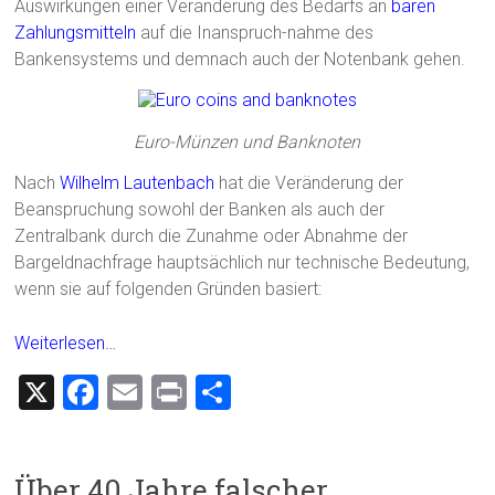
Auswirkungen einer Veränderung des Bedarfs an
baren
Zahlungsmitteln
auf die Inanspruch-nahme des
Bankensystems und demnach auch der Notenbank gehen.
Euro-Münzen und Banknoten
Nach
Wilhelm Lautenbach
hat die Veränderung der
Beanspruchung sowohl der Banken als auch der
Zentralbank durch die Zunahme oder Abnahme der
Bargeldnachfrage hauptsächlich nur technische Bedeutung,
wenn sie auf folgenden Gründen basiert:
Weiterlesen…
X
F
E
Pr
T
a
m
in
eil
ce
ai
t
e
Über 40 Jahre falscher