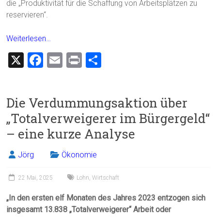
die „Produktivität für die Schaffung von Arbeitsplätzen zu
reservieren“.
Weiterlesen…
X
F
E
Pr
T
a
m
in
eil
ce
ai
t
e
Die Verdummungsaktion über
b
l
n
„Totalverweigerer im Bürgergeld“
o
– eine kurze Analyse
ok
Jörg
Ökonomie
22 Mai, 2025
Lohn
,
Wirtschaft
„In den ersten elf Monaten des Jahres 2023 entzogen sich
insgesamt 13.838 „Totalverweigerer“ Arbeit oder