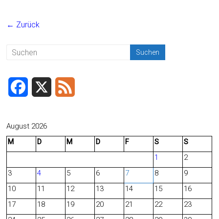
a
m
in
eil
ce
ai
t
e
← Zurück
b
l
n
o
ok
F
X
F
a
e
c
e
August 2026
M
D
M
D
F
S
S
e
d
1
2
b
3
4
5
6
7
8
9
o
10
11
12
13
14
15
16
o
17
18
19
20
21
22
23