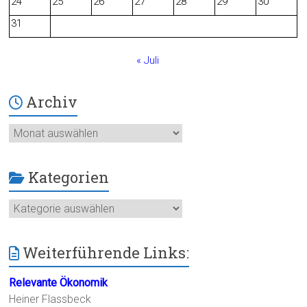
24
25
26
27
28
29
30
k
31
« Juli
Archiv
Archiv
Kategorien
Kategorien
Weiterführende Links:
Relevante Ökonomik
Heiner Flassbeck