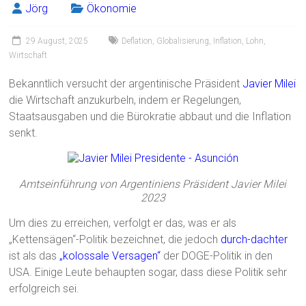
ok
Jörg
Ökonomie
29 August, 2025
Deflation
,
Globalisierung
,
Inflation
,
Lohn
,
Wirtschaft
Bekanntlich versucht der argentinische Präsident
Javier Milei
die Wirtschaft anzukurbeln, indem er Regelungen,
Staatsausgaben und die Bürokratie abbaut und die Inflation
senkt.
Amtseinführung von Argentiniens Präsident Javier Milei
2023
Um dies zu erreichen, verfolgt er das, was er als
„Kettensägen“-Politik bezeichnet, die jedoch
durch-dachter
ist als das
„kolossale Versagen“
der DOGE-Politik in den
USA. Einige Leute behaupten sogar, dass diese Politik sehr
erfolgreich sei.