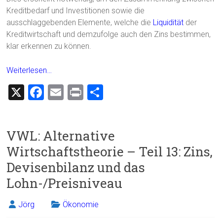
Kreditbedarf und Investitionen sowie die
ausschlaggebenden Elemente, welche die
Liquidität
der
Kreditwirtschaft und demzufolge auch den Zins bestimmen,
klar erkennen zu können.
Weiterlesen…
X
F
E
Pr
T
a
m
in
eil
ce
ai
t
e
VWL: Alternative
b
l
n
Wirtschaftstheorie – Teil 13: Zins,
o
Devisenbilanz und das
ok
Lohn-/Preisniveau
Jörg
Ökonomie