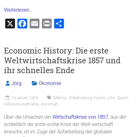
Weiterlesen…
X
F
E
Pr
T
a
m
in
eil
ce
ai
t
e
Economic History: Die erste
b
l
n
Weltwirtschaftskrise 1857 und
o
ihr schnelles Ende
ok
Jörg
Ökonomie
14 Januar, 2026
Deflation
,
Globalisierung
,
Keynes
,
Lohn
,
Sparen
,
Volkswirtschaftslehre
,
Wirtschaft
Über die Ursachen der
Wirtschaftskrise von 1857
, aus der
schließlich die erste echte Krise der Welt-wirtschaft
erwuchs, ist im Zuge der Aufarbeitung der globalen