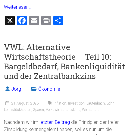
Weiterlesen…
X
F
E
Pr
T
a
m
in
eil
ce
ai
t
e
VWL: Alternative
b
l
n
Wirtschaftstheorie – Teil 10:
o
Bargeldbedarf, Bankenliquidität
ok
und der Zentralbankzins
Jörg
Ökonomie
21 August, 2025
Inflation
,
Investition
,
Lautenbach
,
Lohn
,
Lohnstückkosten
,
Sparen
,
Volkswirtschaftslehre
,
Wirtschaft
Nachdem wir im
letzten Beitrag
die Prinzipien der freien
Zinsbildung kennengelernt haben, soll es nun um die