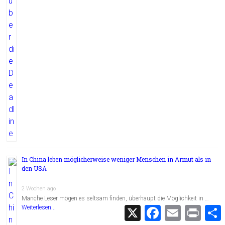
In China leben möglicherweise weniger Menschen in Armut als in
den USA
2 Wochen ago
Manche Leser mögen es seltsam finden, überhaupt die Möglichkeit in …
Weiterlesen...
X
F
E
P
a
m
r
c
a
i
i