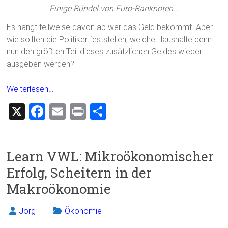
Einige Bündel von Euro-Banknoten…
Es hängt teilweise davon ab wer das Geld bekommt. Aber
wie sollten die Politiker feststellen, welche Haushalte denn
nun den größten Teil dieses zusätzlichen Geldes wieder
ausgeben werden?
Weiterlesen…
X
F
E
Pr
T
a
m
in
eil
ce
ai
t
e
Learn VWL: Mikroökonomischer
b
l
n
Erfolg, Scheitern in der
o
Makroökonomie
ok
Jörg
Ökonomie