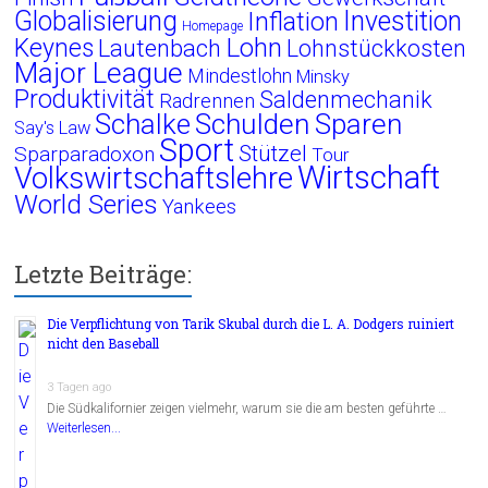
Globalisierung
Investition
Inflation
Homepage
Lohn
Keynes
Lautenbach
Lohnstückkosten
Major League
Mindestlohn
Minsky
Produktivität
Saldenmechanik
Radrennen
Schalke
Schulden
Sparen
Say's Law
Sport
Stützel
Sparparadoxon
Tour
Wirtschaft
Volkswirtschaftslehre
World Series
Yankees
Letzte Beiträge:
Die Verpflichtung von Tarik Skubal durch die L. A. Dodgers ruiniert
nicht den Baseball
3 Tagen ago
Die Südkalifornier zeigen vielmehr, warum sie die am besten geführte …
Weiterlesen...